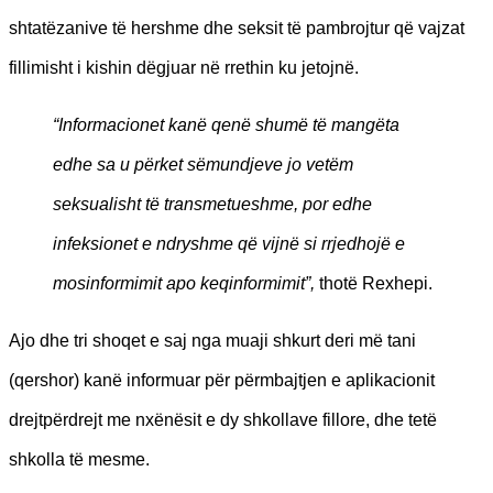
shtatëzanive të hershme dhe seksit të pambrojtur që vajzat
fillimisht i kishin dëgjuar në rrethin ku jetojnë.
“Informacionet kanë qenë shumë të mangëta
edhe sa u përket sëmundjeve jo vetëm
seksualisht të transmetueshme, por edhe
infeksionet e ndryshme që vijnë si rrjedhojë e
mosinformimit apo keqinformimit”,
thotë Rexhepi.
Ajo dhe tri shoqet e saj nga muaji shkurt deri më tani
(qershor) kanë informuar për përmbajtjen e aplikacionit
drejtpërdrejt me nxënësit e dy shkollave fillore, dhe tetë
shkolla të mesme.