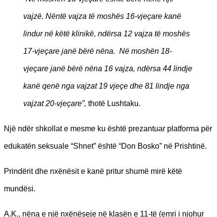
vajzë. Nëntë vajza të moshës 16-vjeçare kanë
lindur në këtë klinikë, ndërsa 12 vajza të moshës
17-vjeçare janë bërë nëna. Në moshën 18-
vjeçare janë bërë nëna 16 vajza, ndërsa 44 lindje
kanë qenë nga vajzat 19 vjeçe dhe 81 lindje nga
vajzat 20-vjeçare”,
thotë Lushtaku.
Një ndër shkollat e mesme ku është prezantuar platforma për
edukatën seksuale “Shnet” është “Don Bosko” në Prishtinë.
Prindërit dhe nxënësit e kanë pritur shumë mirë këtë
mundësi.
A.K., nëna e një nxënëseje në klasën e 11-të (emri i njohur