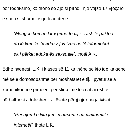
për redaksinë) ka thënë se ajo si prind i një vajze 17-vjeçare
e sheh si shumë të qëlluar idenë.
“Mungon komunikimi prind-fëmijë. Tash të paktën
do të kem ku ta adresoj vajzën që të informohet
sa i përket edukatës seksuale”, t
hotë A.K.
Edhe nxënësi, L.K. i klasës së 11 ka thënë se kjo ide ka qenë
më se e domosdoshme për moshatarët e tij. I pyetur se a
komunikon me prindërit për sfidat me të cilat ai është
përballur si adoleshent, ai është përgjigjur negativisht.
“Për gjërat e tilla jam informuar nga platformat e
internetit”,
thotë L.K.