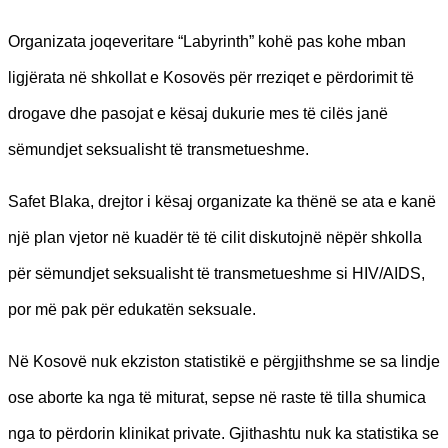
Organizata joqeveritare “Labyrinth” kohë pas kohe mban
ligjërata në shkollat e Kosovës për rreziqet e përdorimit të
drogave dhe pasojat e kësaj dukurie mes të cilës janë
sëmundjet seksualisht të transmetueshme.
Safet Blaka, drejtor i kësaj organizate ka thënë se ata e kanë
një plan vjetor në kuadër të të cilit diskutojnë nëpër shkolla
për sëmundjet seksualisht të transmetueshme si HIV/AIDS,
por më pak për edukatën seksuale.
Në Kosovë nuk ekziston statistikë e përgjithshme se sa lindje
ose aborte ka nga të miturat, sepse në raste të tilla shumica
nga to përdorin klinikat private. Gjithashtu nuk ka statistika se