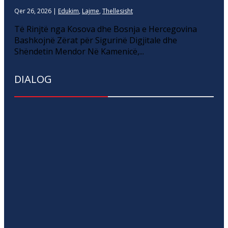
Qer 26, 2026
|
Edukim
,
Lajme
,
Thellesisht
Të Rinjtë nga Kosova dhe Bosnja e Hercegovina
Bashkojnë Zërat për Sigurinë Digjitale dhe
Shëndetin Mendor Në Kamenicë,...
DIALOG