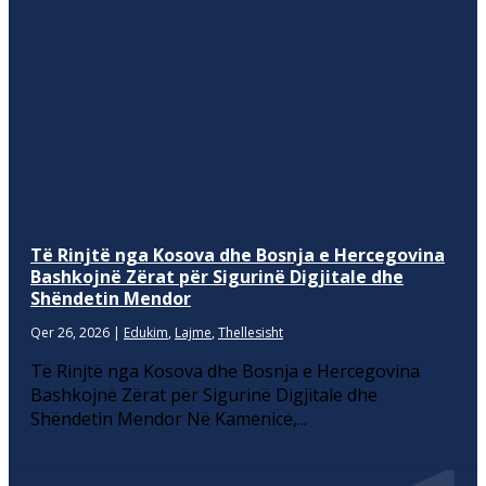
Të Rinjtë nga Kosova dhe Bosnja e Hercegovina
Bashkojnë Zërat për Sigurinë Digjitale dhe
Shëndetin Mendor
Qer 26, 2026
|
Edukim
,
Lajme
,
Thellesisht
Të Rinjtë nga Kosova dhe Bosnja e Hercegovina
Bashkojnë Zërat për Sigurinë Digjitale dhe
Shëndetin Mendor Në Kamenicë,...