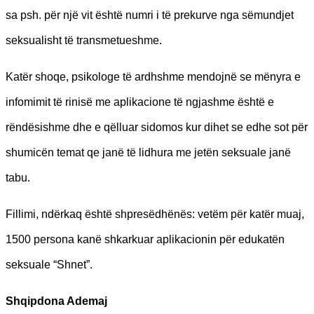
sa psh. për një vit është numri i të prekurve nga sëmundjet
seksualisht të transmetueshme.
Katër shoqe, psikologe të ardhshme mendojnë se mënyra e
infomimit të rinisë me aplikacione të ngjashme është e
rëndësishme dhe e qëlluar sidomos kur dihet se edhe sot për
shumicën temat qe janë të lidhura me jetën seksuale janë
tabu.
Fillimi, ndërkaq është shpresëdhënës: vetëm për katër muaj,
1500 persona kanë shkarkuar aplikacionin për edukatën
seksuale “Shnet”.
Shqipdona Ademaj