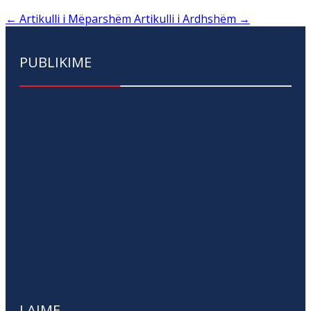
←
Artikulli i Mëparshëm
Artikulli i Ardhshëm
→
PUBLIKIME
LAJME