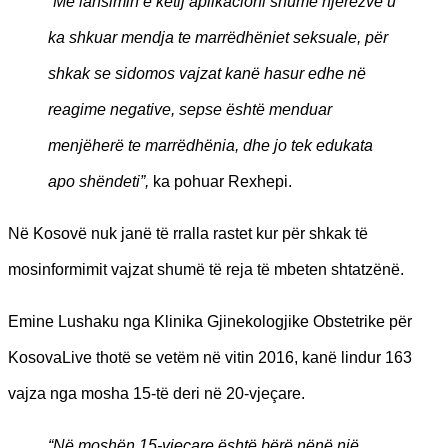
“Me lansimin e këtij aplikacioni shumë njerëzve u
ka shkuar mendja te marrëdhëniet seksuale, për
shkak se sidomos vajzat kanë hasur edhe në
reagime negative, sepse është menduar
menjëherë te marrëdhënia, dhe jo tek edukata
apo shëndeti”,
ka pohuar Rexhepi.
Në Kosovë nuk janë të rralla rastet kur për shkak të
mosinformimit vajzat shumë të reja të mbeten shtatzënë.
Emine Lushaku nga Klinika Gjinekologjike Obstetrike për
KosovaLive thotë se vetëm në vitin 2016, kanë lindur 163
vajza nga mosha 15-të deri në 20-vjeçare.
“Në moshën 15-vjeçare është bërë nënë një