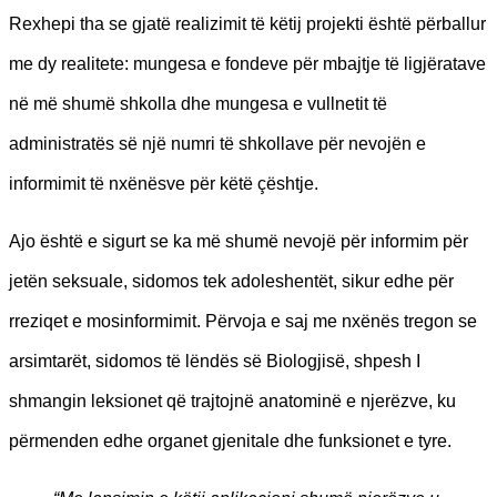
Rexhepi tha se gjatë realizimit të këtij projekti është përballur
me dy realitete: mungesa e fondeve për mbajtje të ligjëratave
në më shumë shkolla dhe mungesa e vullnetit të
administratës së një numri të shkollave për nevojën e
informimit të nxënësve për këtë çështje.
Ajo është e sigurt se ka më shumë nevojë për informim për
jetën seksuale, sidomos tek adoleshentët, sikur edhe për
rreziqet e mosinformimit. Përvoja e saj me nxënës tregon se
arsimtarët, sidomos të lëndës së Biologjisë, shpesh I
shmangin leksionet që trajtojnë anatominë e njerëzve, ku
përmenden edhe organet gjenitale dhe funksionet e tyre.