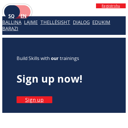
Regjistrohu
SQ
EN
BALLINA
LAJME
THELLËSISHT
DIALOG
EDUKIM
BARAZI
Build Skills with
our
trainings
Sign up now!
Sign up