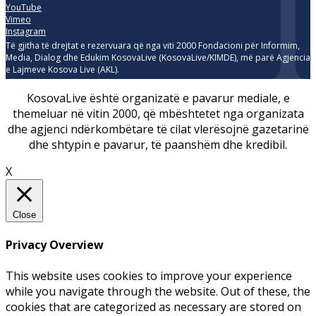
YouTube
Vimeo
Instagram
Të gjitha të drejtat e rezervuara që nga viti 2000 Fondacioni për Informim,
Media, Dialog dhe Edukim KosovaLive (KosovaLive/KIMDE), më parë Agjencia
e Lajmeve Kosova Live (AKL).
KosovaLive është organizatë e pavarur mediale, e
themeluar në vitin 2000, që mbështetet nga organizata
dhe agjenci ndërkombëtare të cilat vlerësojnë gazetarinë
dhe shtypin e pavarur, të paanshëm dhe kredibil.
X
Close
Privacy Overview
This website uses cookies to improve your experience
while you navigate through the website. Out of these, the
cookies that are categorized as necessary are stored on