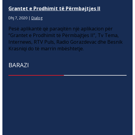
Grantet e Prodhimit të Përmbajtjes II
Dhj 7, 2020
|
Dialog
Pesë aplikantë që paraqitën një aplikacion për
“Grantet e Prodhimit të Përmbajtjes II”, Tv Tema,
Internews, RTV Puls, Radio Gorazdevac dhe Besnik
Krasniqi do të marrin mbështetje.
BARAZI