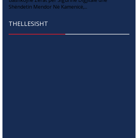
Bashkojnë Zërat për Sigurinë Digjitale dhe
Shëndetin Mendor Në Kamenicë,...
THELLESISHT