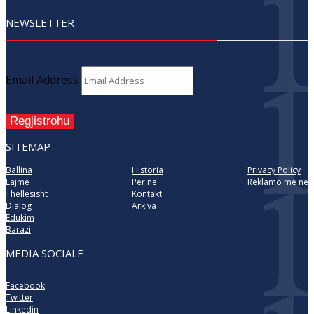
NEWSLETTER
Email Address
Regjistrohu
SITEMAP
Ballina
Historia
Privacy Policy
Lajme
Për ne
Reklamo me ne
Thellësisht
Kontakt
Dialog
Arkiva
Edukim
Barazi
MEDIA SOCIALE
Facebook
Twitter
Linkedin