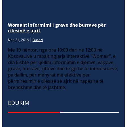
Womair: Informimi i grave dhe burrave për
cilësinë e ajrit
Nën 21, 2019
|
Barazi
Më 19 nëntor, nga ora 10:00 deri në 12:00 në
KosovaLive u mbajt ngjarja interaktive “Womair”, e
cila kishte për qëllim informimin e djemve, vajzave,
grave, burrave, çifteve dhe të gjithë të interesuarve,
pa dallim, për mënyrat më efektive për
përmirësimin e cilësisë së ajrit në hapësira të
brendshme dhe të jashtme.
EDUKIM