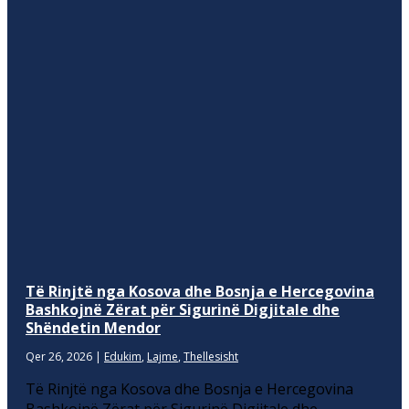
Të Rinjtë nga Kosova dhe Bosnja e Hercegovina
Bashkojnë Zërat për Sigurinë Digjitale dhe
Shëndetin Mendor
Qer 26, 2026
|
Edukim
,
Lajme
,
Thellesisht
Të Rinjtë nga Kosova dhe Bosnja e Hercegovina