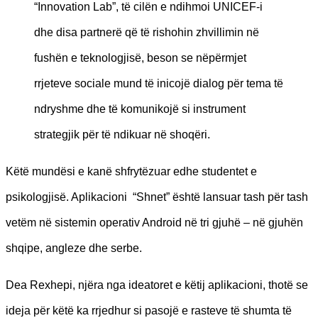
“Innovation Lab”, të cilën e ndihmoi UNICEF-i
dhe disa partnerë që të rishohin zhvillimin në
fushën e teknologjisë, beson se nëpërmjet
rrjeteve sociale mund të inicojë dialog për tema të
ndryshme dhe të komunikojë si instrument
strategjik për të ndikuar në shoqëri.
Këtë mundësi e kanë shfrytëzuar edhe studentet e
psikologjisë. Aplikacioni “Shnet” është lansuar tash për tash
vetëm në sistemin operativ Android në tri gjuhë – në gjuhën
shqipe, angleze dhe serbe.
Dea Rexhepi, njëra nga ideatoret e këtij aplikacioni, thotë se
ideja për këtë ka rrjedhur si pasojë e rasteve të shumta të