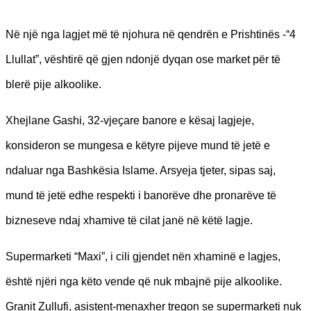
Në një nga lagjet më të njohura në qendrën e Prishtinës -“4
Llullat”, vështirë që gjen ndonjë dyqan ose market për të
blerë pije alkoolike.
Xhejlane Gashi, 32-vjeҫare banore e kësaj lagjeje,
konsideron se mungesa e këtyre pijeve mund të jetë e
ndaluar nga Bashkësia Islame. Arsyeja tjeter, sipas saj,
mund të jetë edhe respekti i banorëve dhe pronarëve të
bizneseve ndaj xhamive të cilat janë në këtë lagje.
Supermarketi “Maxi”, i cili gjendet nën xhaminë e lagjes,
është njëri nga këto vende që nuk mbajnë pije alkoolike.
Granit Zullufi, asistent-menaxher tregon se supermarketi nuk