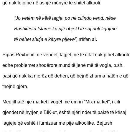
që nuk lejojnë në asnjë mënyrë të shitet alkooli.
“Jo vetëm në këtë lagje, po në cilindo vend, nëse
Bashkësia Islame ka një objekt të saj nuk lejojmë
të bëhet shitja e këtyre pijeve”,
rrëfen ai.
Sipas Rexhepit, në vendet, lagjet, në të cilat nuk pihet alkooli
edhe problemet shoqërore mund të jenë më të vogla, p.sh.
pasi që nuk ka njerëz që dehen, që bëjnë zhurma natën e që
thejnë gjëra.
Megjithatë një market i vogël me emrin “Mix market”, i cili
gjendet në hyrjen e BIK-ut, është njëri ndër të paktë të kësaj
lagjeje që është i furnizuar me pije alkoolike. Bejtush