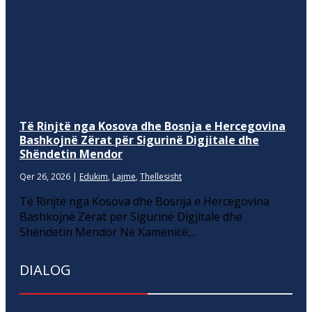
Të Rinjtë nga Kosova dhe Bosnja e Hercegovina
Bashkojnë Zërat për Sigurinë Digjitale dhe
Shëndetin Mendor
Qer 26, 2026
|
Edukim
,
Lajme
,
Thellesisht
Të Rinjtë nga Kosova dhe Bosnja e Hercegovina
Bashkojnë Zërat për Sigurinë Digjitale dhe
Shëndetin Mendor Në Kamenicë,...
DIALOG