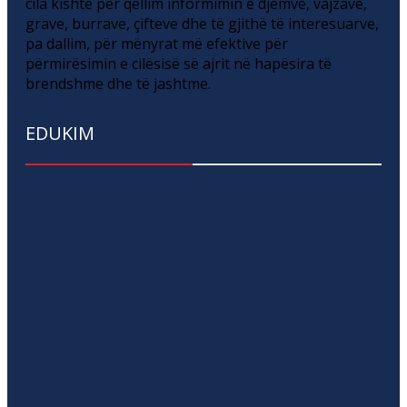
cila kishte për qëllim informimin e djemve, vajzave,
grave, burrave, çifteve dhe të gjithë të interesuarve,
pa dallim, për mënyrat më efektive për
përmirësimin e cilësisë së ajrit në hapësira të
brendshme dhe të jashtme.
EDUKIM