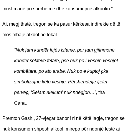
muslimanë po shërbejmë dhe konsumojmë alkoolin.”
Ai, megjithatë, tregon se ka pasur kërkesa indirekte që të
mos mbajë alkool në lokal.
“Nuk jam kundër fejës islame, por jam gjithmonë
kunder sekteve fetare, pse nuk po i veshin veshjet
kombëtare, po ato arabe. Nuk po e kuptoj ҫka
simbolizojnë këto veshje. Përshendetje tjeter
përveҫ, ‘Selam alekum’ nuk ndëgjon…”,
tha
Cana.
Premton Gashi, 27-vjeҫar banor i ri në këtë lagje, tregon se
nuk konsumon shpesh alkool, mirëpo për ndonjë festë ai