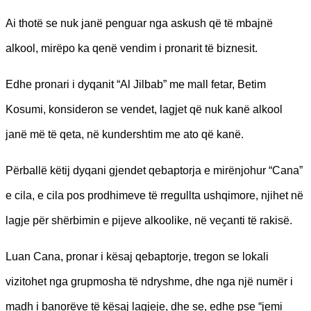
Ai thotë se nuk janë penguar nga askush që të mbajnë
alkool, mirëpo ka qenë vendim i pronarit të biznesit.
Edhe pronari i dyqanit “Al Jilbab” me mall fetar, Betim
Kosumi, konsideron se vendet, lagjet që nuk kanë alkool
janë më të qeta, në kundershtim me ato që kanë.
Përballë këtij dyqani gjendet qebaptorja e mirënjohur “Cana”
e cila, e cila pos prodhimeve të rregullta ushqimore, njihet në
lagje për shërbimin e pijeve alkoolike, në veҫanti të rakisë.
Luan Cana, pronar i kësaj qebaptorje, tregon se lokali
vizitohet nga grupmosha të ndryshme, dhe nga një numër i
madh i banorëve të kësaj lagjeje, dhe se, edhe pse “jemi