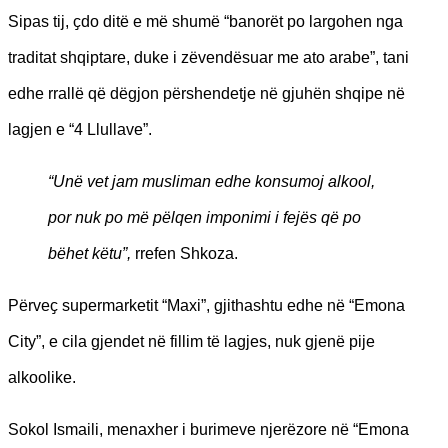
Sipas tij, ҫdo ditë e më shumë “banorët po largohen nga
traditat shqiptare, duke i zëvendësuar me ato arabe”, tani
edhe rrallë që dëgjon përshendetje në gjuhën shqipe në
lagjen e “4 Llullave”.
“Unë vet jam musliman edhe konsumoj alkool,
por nuk po më pëlqen imponimi i fejës që po
bëhet këtu”,
rrefen Shkoza.
Përveҫ supermarketit “Maxi”, gjithashtu edhe në “Emona
City”, e cila gjendet në fillim të lagjes, nuk gjenë pije
alkoolike.
Sokol Ismaili, menaxher i burimeve njerëzore në “Emona