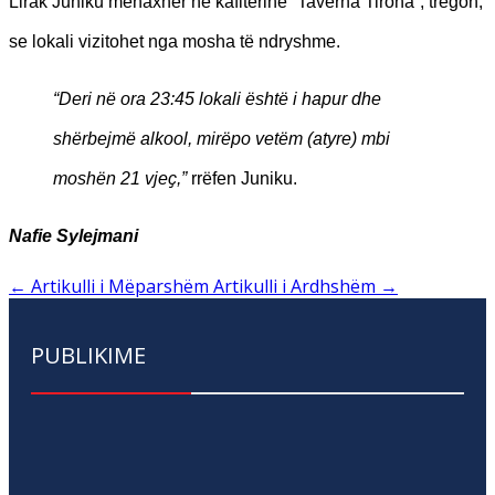
Lirak Juniku menaxher në kafiterinë “Taverna Tirona”, tregon,
se lokali vizitohet nga mosha të ndryshme.
“Deri në ora 23:45 lokali është i hapur dhe
shërbejmë alkool, mirëpo vetëm (atyre) mbi
moshën 21 vjeҫ,”
rrëfen Juniku.
Nafie Sylejmani
←
Artikulli i Mëparshëm
Artikulli i Ardhshëm
→
PUBLIKIME