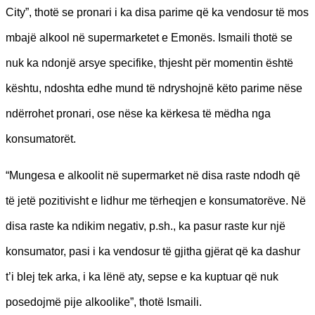
City”, thotë se pronari i ka disa parime që ka vendosur të mos
mbajë alkool në supermarketet e Emonës. Ismaili thotë se
nuk ka ndonjë arsye specifike, thjesht për momentin është
kështu, ndoshta edhe mund të ndryshojnë këto parime nëse
ndërrohet pronari, ose nëse ka kërkesa të mëdha nga
konsumatorët.
“Mungesa e alkoolit në supermarket në disa raste ndodh që
të jetë pozitivisht e lidhur me tërheqjen e konsumatorëve. Në
disa raste ka ndikim negativ, p.sh., ka pasur raste kur një
konsumator, pasi i ka vendosur të gjitha gjërat që ka dashur
t’i blej tek arka, i ka lënë aty, sepse e ka kuptuar që nuk
posedojmë pije alkoolike”, thotë Ismaili.