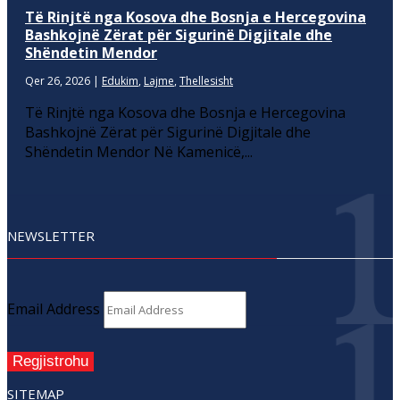
Të Rinjtë nga Kosova dhe Bosnja e Hercegovina
Bashkojnë Zërat për Sigurinë Digjitale dhe
Shëndetin Mendor
Qer 26, 2026
|
Edukim
,
Lajme
,
Thellesisht
Të Rinjtë nga Kosova dhe Bosnja e Hercegovina
Bashkojnë Zërat për Sigurinë Digjitale dhe
Shëndetin Mendor Në Kamenicë,...
NEWSLETTER
Email Address
Regjistrohu
SITEMAP