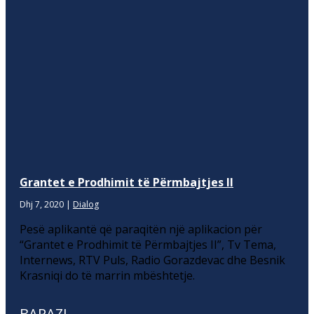
Grantet e Prodhimit të Përmbajtjes II
Dhj 7, 2020
|
Dialog
Pesë aplikantë që paraqitën një aplikacion për
“Grantet e Prodhimit të Përmbajtjes II”, Tv Tema,
Internews, RTV Puls, Radio Gorazdevac dhe Besnik
Krasniqi do të marrin mbështetje.
BARAZI