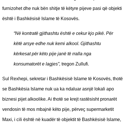
furnizohet dhe nuk bën shitje të këtyre pijeve pasi që objekti
është i Bashkësisë Islame të Kosovës.
“Në kontratë gjithashtu është e cekur kjo pikë. Për
këtë arsye edhe nuk kemi alkool. Gjithashtu
kërkesat për këto pije janë të rralla nga
konsumatorët e lagjes”,
tregon Zullufi.
Sul Rexhepi, sekretar i Bashkësisë Islame të Kosovës, thotë
se Bashkësia Islame nuk ua ka ndaluar asnjë lokali apo
biznesi pijet alkoolike. Ai thotë se krejt rastësisht pronarët
vendosin të mos mbajnë këto pije, përveҫ supermarketit
Maxi, i cili është në kuadër të objektit të Bashkësisë Islame,