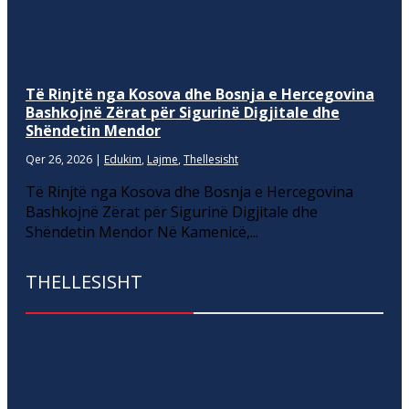
Të Rinjtë nga Kosova dhe Bosnja e Hercegovina
Bashkojnë Zërat për Sigurinë Digjitale dhe
Shëndetin Mendor
Qer 26, 2026
|
Edukim
,
Lajme
,
Thellesisht
Të Rinjtë nga Kosova dhe Bosnja e Hercegovina
Bashkojnë Zërat për Sigurinë Digjitale dhe
Shëndetin Mendor Në Kamenicë,...
THELLESISHT