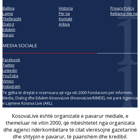
Ballina
Historia
Privacy Policy
Lajme
Për ne
Reklamo me ne
Thellësisht
Kontakt
Dialog
Arkiva
Edukim
Barazi
MEDIA SOCIALE
Facebook
Twitter
Linkedin
YouTube
Vimeo
Instagram
Të gjitha të drejtat e rezervuara që nga viti 2000 Fondacioni për Informim,
Media, Dialog dhe Edukim KosovaLive (KosovaLive/KIMDE), më parë Agjencia
e Lajmeve Kosova Live (AKL).
KosovaLive është organizatë e pavarur mediale, e
themeluar në vitin 2000, që mbështetet nga organizata
dhe agjenci ndërkombëtare të cilat vlerësojnë gazetarinë
dhe shtypin e pavarur, të paanshëm dhe kredibil.