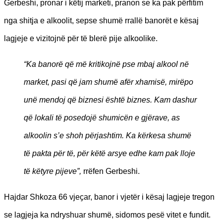
Gerbeshi, pronar i këtij marketi, pranon se ka pak përfitim
nga shitja e alkoolit, sepse shumë rrallë banorët e kësaj
lagjeje e vizitojnë për të blerë pije alkoolike.
“Ka banorë që më kritikojnë pse mbaj alkool në
market, pasi që jam shumë afër xhamisë, mirëpo
unë mendoj që biznesi është biznes. Kam dashur
që lokali të posedojë shumicën e gjërave, as
alkoolin s’e shoh përjashtim. Ka kërkesa shumë
të pakta për të, për këtë arsye edhe kam pak lloje
të këtyre pijeve”,
rrëfen Gerbeshi.
Hajdar Shkoza 66 vjeҫar, banor i vjetër i kësaj lagjeje tregon
se lagjeja ka ndryshuar shumë, sidomos pesë vitet e fundit.