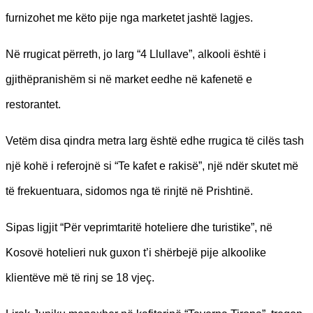
furnizohet me këto pije nga marketet jashtë lagjes.
Në rrugicat përreth, jo larg “4 Llullave”, alkooli është i
gjithëpranishëm si në market eedhe në kafenetë e
restorantet.
Vetëm disa qindra metra larg është edhe rrugica të cilës tash
një kohë i referojnë si “Te kafet e rakisë”, një ndër skutet më
të frekuentuara, sidomos nga të rinjtë në Prishtinë.
Sipas ligjit “Për veprimtaritë hoteliere dhe turistike”, në
Kosovë hotelieri nuk guxon t’i shërbejë pije alkoolike
klientëve më të rinj se 18 vjeç.