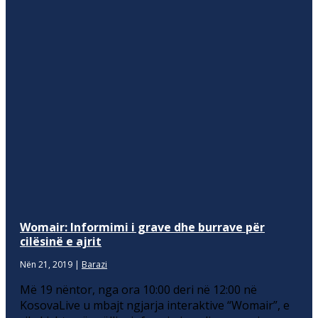
Womair: Informimi i grave dhe burrave për
cilësinë e ajrit
Nën 21, 2019
|
Barazi
Më 19 nëntor, nga ora 10:00 deri në 12:00 në
KosovaLive u mbajt ngjarja interaktive “Womair”, e