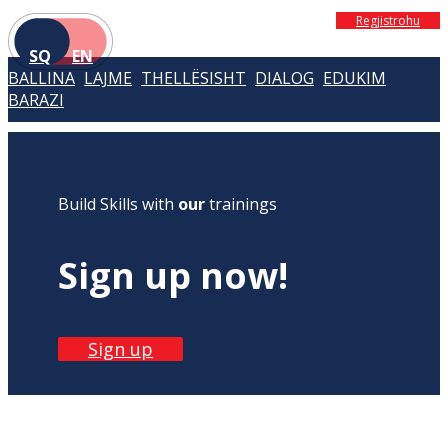
Regjistrohu
SQ
EN
BALLINA
LAJME
THELLËSISHT
DIALOG
EDUKIM
BARAZI
Build Skills with
our
trainings
Sign up now!
Sign up