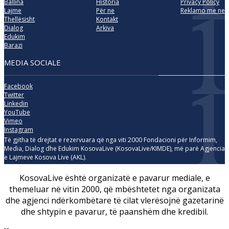
Ballina
Historia
Privacy Policy
Lajme
Për ne
Reklamo me ne
Thellësisht
Kontakt
Dialog
Arkiva
Edukim
Barazi
MEDIA SOCIALE
Facebook
Twitter
Linkedin
YouTube
Vimeo
Instagram
Të gjitha të drejtat e rezervuara që nga viti 2000 Fondacioni për Informim,
Media, Dialog dhe Edukim KosovaLive (KosovaLive/KIMDE), më parë Agjencia
e Lajmeve Kosova Live (AKL).
KosovaLive është organizatë e pavarur mediale, e
themeluar në vitin 2000, që mbështetet nga organizata
dhe agjenci ndërkombëtare të cilat vlerësojnë gazetarinë
dhe shtypin e pavarur, të paanshëm dhe kredibil.