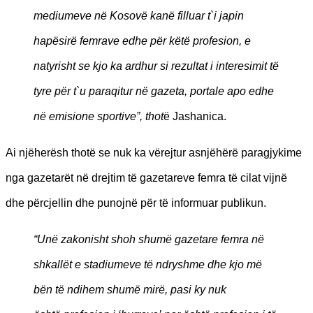
mediumeve n
ë Kosovë kanë filluar t`i japin
hapësirë femrave edhe pë
r k
ëtë profesion, e
natyrisht se kjo ka ardhur si rezultat i interesimit të
tyre pë
r t`u paraqitur n
ë gazeta, portale apo edhe
në
emisione sportive
”, thot
ë Jashanica.
Ai njëherësh thotë se nuk ka vërejtur asnjëhërë paragjykime
nga gazetarët në drejtim të gazetareve femra të cilat vijnë
dhe përcjellin dhe punojnë për të informuar publikun.
“Unë zakonisht shoh shumë gazetare femra në
shkallë
t e stadiumeve t
ë
ndryshme dhe kjo m
ë
bën të ndihem shumë mirë, pasi ky nuk