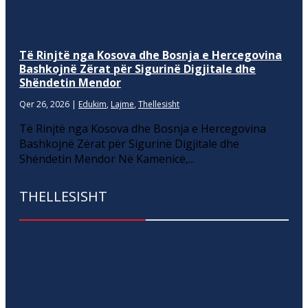
Të Rinjtë nga Kosova dhe Bosnja e Hercegovina
Bashkojnë Zërat për Sigurinë Digjitale dhe
Shëndetin Mendor
Qer 26, 2026
|
Edukim
,
Lajme
,
Thellesisht
Të Rinjtë nga Kosova dhe Bosnja e Hercegovina
Bashkojnë Zërat për Sigurinë Digjitale dhe
Shëndetin Mendor Në Kamenicë,...
THELLESISHT