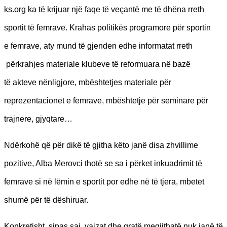
ks.org ka të krijuar një faqe të veçantë me të dhëna rreth
sportit të femrave. Krahas politikës programore për sportin
e femrave, aty mund të gjenden edhe informatat rreth
përkrahjes materiale klubeve të reformuara në bazë
të akteve nënligjore, mbështetjes materiale për
reprezentacionet e femrave, mbështetje për seminare për
trajnere, gjyqtare…
Ndërkohë që për dikë të gjitha këto janë disa zhvillime
pozitive, Alba Merovci thotë se sa i përket inkuadrimit të
femrave si në lëmin e sportit por edhe në të tjera, mbetet
shumë për të dëshiruar.
Konkretisht, sipas saj, vajzat dhe gratë megjithatë nuk janë të