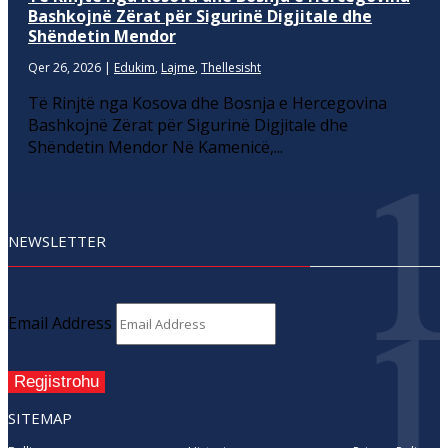
Bashkojnë Zërat për Sigurinë Digjitale dhe
Shëndetin Mendor
Qer 26, 2026
|
Edukim
,
Lajme
,
Thellesisht
Të Rinjtë nga Kosova dhe Bosnja e Hercegovina
Bashkojnë Zërat për Sigurinë Digjitale dhe
Shëndetin Mendor Në Kamenicë,...
NEWSLETTER
Email Address
Regjistrohu
SITEMAP