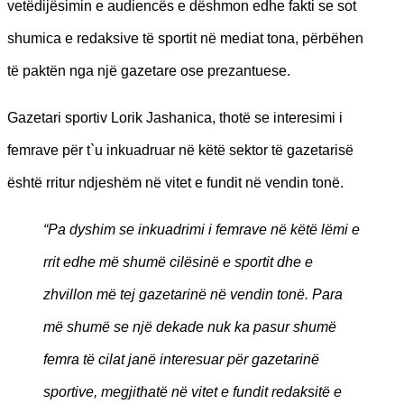
vetëdijësimin e audiencës e dëshmon edhe fakti se sot
shumica e redaksive të sportit në mediat tona, përbëhen
të paktën nga një gazetare ose prezantuese.
Gazetari sportiv Lorik Jashanica, thotë se interesimi i
femrave për t`u inkuadruar në këtë sektor të gazetarisë
është rritur ndjeshëm në vitet e fundit në vendin tonë.
“Pa dyshim se inkuadrimi i femrave në këtë lë
mi e
rrit edhe m
ë shumë cilësinë
e sportit dhe e
zhvillon m
ë tej gazetarinë në vendin tonë
. Para
m
ë shumë se një dekade nuk ka pasur shumë
femra të cilat janë
interesuar p
ër gazetarinë
sportive, megjithatë në vitet e fundit redaksitë
e