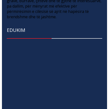
grave, burrave, çifteve dhe të gjithë të interesuarve,
pa dallim, për mënyrat më efektive për
përmirësimin e cilësisë së ajrit në hapësira të
brendshme dhe të jashtme.
EDUKIM