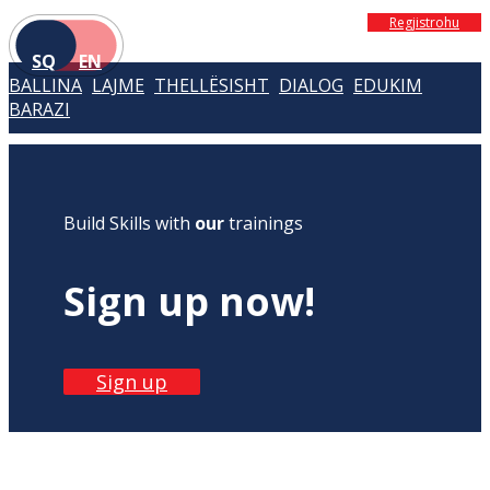
Regjistrohu
SQ
EN
BALLINA
LAJME
THELLËSISHT
DIALOG
EDUKIM
BARAZI
Build Skills with
our
trainings
Sign up now!
Sign up