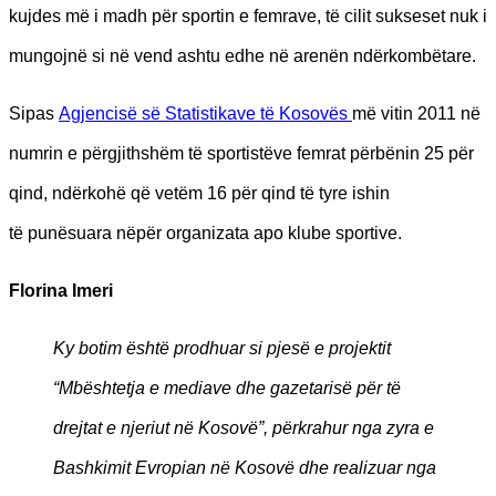
kujdes më i madh për sportin e femrave, të cilit sukseset nuk i
mungojnë si në vend ashtu edhe në arenën ndërkombëtare.
Sipas
Agjencisë së Statistikave të Kosovës
më vitin 2011 në
numrin e përgjithshëm të sportistëve femrat përbënin 25 për
qind, ndërkohë që vetëm 16 për qind të tyre ishin
të punësuara nëpër organizata apo klube sportive.
Florina Imeri
Ky botim është prodhuar si pjesë e projektit
“Mbështetja e mediave dhe gazetarisë për të
drejtat e njeriut në Kosovë”, përkrahur nga zyra e
Bashkimit Evropian në Kosovë dhe realizuar nga