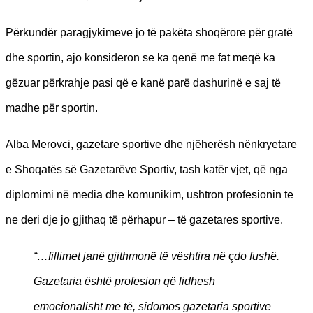
Përkundër paragjykimeve jo të pakëta shoqërore për gratë
dhe sportin, ajo konsideron se ka qenë me fat meqë ka
gëzuar përkrahje pasi që e kanë parë dashurinë e saj të
madhe për sportin.
Alba Merovci, gazetare sportive dhe njëherësh nënkryetare
e Shoqatës së Gazetarëve Sportiv, tash katër vjet, që nga
diplomimi në media dhe komunikim, ushtron profesionin te
ne deri dje jo gjithaq të përhapur – të gazetares sportive.
“…fillimet janë gjithmonë të vështira në
ç
do fush
ë.
Gazetaria ë
sht
ë
profesion q
ë lidhesh
emocionalisht me të
, sidomos gazetaria sportive