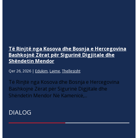
Të Rinjtë nga Kosova dhe Bosnja e Hercegovina
Bashkojnë Zërat për Sigurinë Digjitale dhe
Shëndetin Mendor
Qer 26, 2026
|
Edukim
,
Lajme
,
Thellesisht
Të Rinjtë nga Kosova dhe Bosnja e Hercegovina
Bashkojnë Zërat për Sigurinë Digjitale dhe
Shëndetin Mendor Në Kamenicë,...
DIALOG