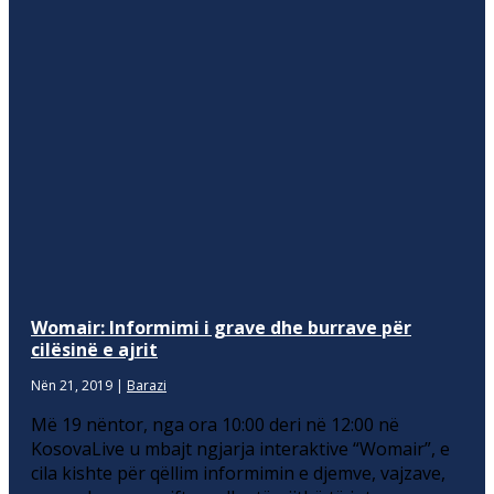
Womair: Informimi i grave dhe burrave për
cilësinë e ajrit
Nën 21, 2019
|
Barazi
Më 19 nëntor, nga ora 10:00 deri në 12:00 në
KosovaLive u mbajt ngjarja interaktive “Womair”, e
cila kishte për qëllim informimin e djemve, vajzave,