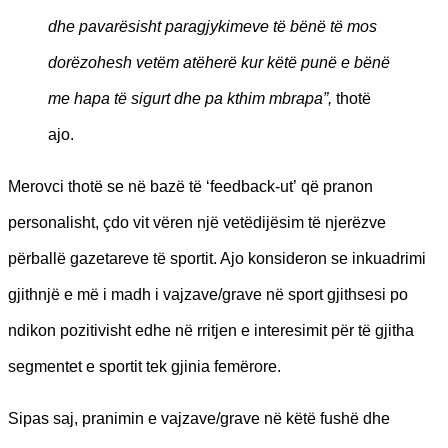
dhe pavar
ë
sisht paragjykimeve t
ë bënë të
mos
dor
ëzohesh vetë
m at
ëherë kur këtë punë e bënë
me hapa të sigurt dhe pa kthim mbrapa”,
thotë
ajo.
Merovci thotë se në bazë të ‘feedback-ut’ që pranon
personalisht, çdo vit vëren një vetëdijësim të njerëzve
përballë gazetareve të sportit. Ajo konsideron se inkuadrimi
gjithnjë e më i madh i vajzave/grave në sport gjithsesi po
ndikon pozitivisht edhe në rritjen e interesimit për të gjitha
segmentet e sportit tek gjinia femërore.
Sipas saj, pranimin e vajzave/grave në këtë fushë dhe