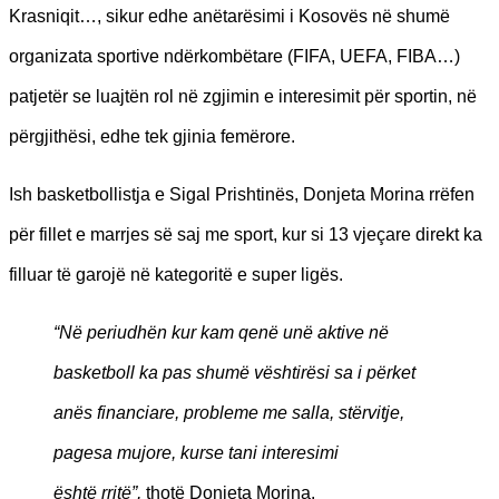
Krasniqit…, sikur edhe anëtarësimi i Kosovës në shumë
organizata sportive ndërkombëtare (FIFA, UEFA, FIBA…)
patjetër se luajtën rol në zgjimin e interesimit për sportin, në
përgjithësi, edhe tek gjinia femërore.
Ish basketbollistja e Sigal Prishtinës, Donjeta Morina rrëfen
për fillet e marrjes së saj me sport, kur si 13 vjeçare direkt ka
filluar të garojë në kategoritë e super ligës.
“Në periudhën kur kam qenë unë aktive në
basketboll ka pas shumë vështirësi sa i përket
anë
s financiare, probleme me salla, st
ërvitje,
pagesa mujore, kurse tani interesimi
ë
sht
ë
rrit
ë”,
thotë Donjeta Morina.