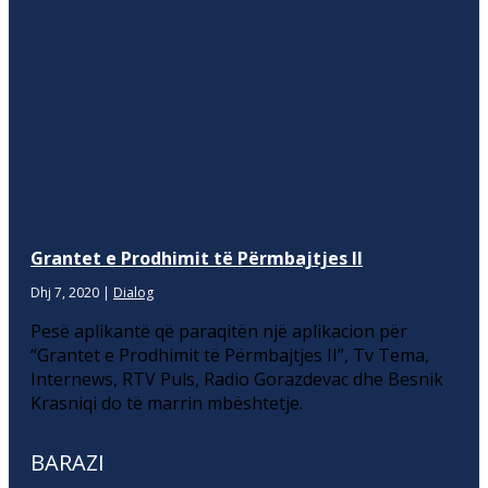
Grantet e Prodhimit të Përmbajtjes II
Dhj 7, 2020
|
Dialog
Pesë aplikantë që paraqitën një aplikacion për
“Grantet e Prodhimit të Përmbajtjes II”, Tv Tema,
Internews, RTV Puls, Radio Gorazdevac dhe Besnik
Krasniqi do të marrin mbështetje.
BARAZI