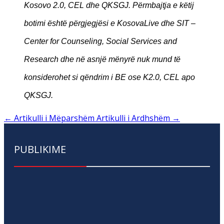
Kosovo 2.0, CEL dhe QKSGJ. Përmbajtja e këtij
botimi është përgjegjësi e KosovaLive dhe SIT –
Center for Counseling, Social Services and
Research dhe në asnjë mënyrë nuk mund të
konsiderohet si qëndrim i BE ose K2.0, CEL apo
QKSGJ.
←
Artikulli i Mëparshëm
Artikulli i Ardhshëm
→
PUBLIKIME