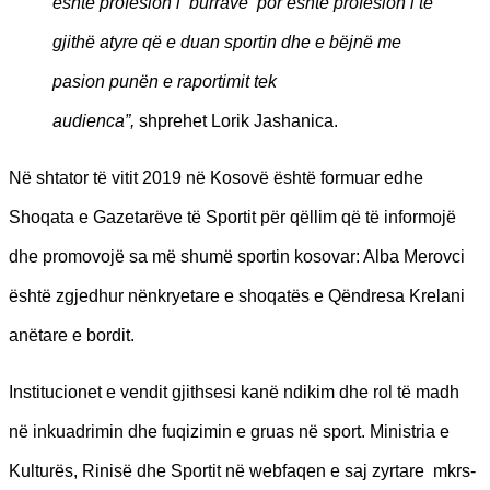
ë
sht
ë
profesion i
‘b
urrave
’
por
ë
sht
ë
profesion i t
ë
gjithë atyre që
e duan sportin dhe e b
ë
jn
ë
me
pasion pun
ë
n e raportimit tek
audienca
”,
shprehet Lorik Jashanica.
Në shtator të vitit 2019 në Kosovë është formuar edhe
Shoqata e Gazetarëve të Sportit për qëllim që të informojë
dhe promovojë sa më shumë sportin kosovar: Alba Merovci
është zgjedhur nënkryetare e shoqatës e Qëndresa Krelani
anëtare e bordit.
Institucionet e vendit gjithsesi kanë ndikim dhe rol të madh
në inkuadrimin dhe fuqizimin e gruas në sport. Ministria e
Kulturës, Rinisë dhe Sportit në webfaqen e saj zyrtare mkrs-