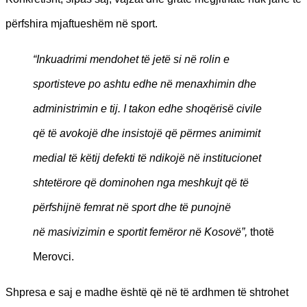
përfshira mjaftueshëm në sport.
“
Inkuadrimi mendohet t
ë jetë si në
rolin e
sportisteve po ashtu edhe n
ë menaxhimin dhe
administrimin e tij. I takon edhe shoqërisë
civile
q
ë të avokojë
dhe insistoj
ë
q
ë pë
rmes animimit
media
l të kë
tij defekti t
ë ndikojë në
institucionet
shtet
ë
rore q
ë dominohen nga meshkujt që të
pë
rfshijn
ë femrat në sport dhe të punojnë
në
masivizimin e sportit fem
ëror në Kosovë”,
thotë
Merovci.
Shpresa e saj e madhe është që në të ardhmen të shtrohet