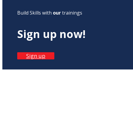
Build Skills with
our
trainings
Sign up now!
Sign up