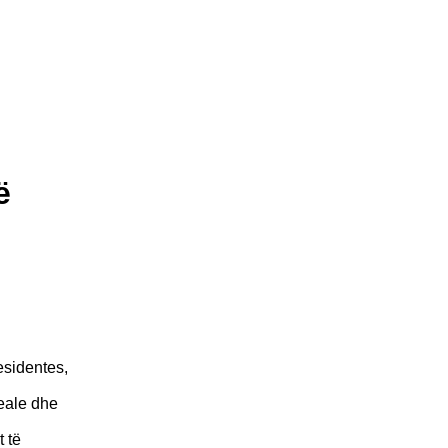
ë
esidentes,
eale dhe
 të