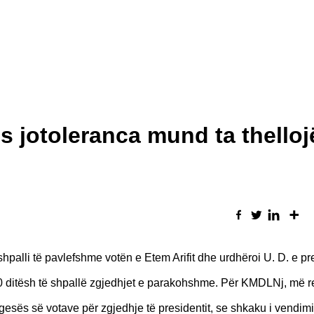
s jotoleranca mund ta thelloj
palli të pavlefshme votën e Etem Arifit dhe urdhëroi U. D. e pr
40 ditësh të shpallë zgjedhjet e parakohshme. Për KMDLNj, më r
sës së votave për zgjedhje të presidentit, se shkaku i vendimit