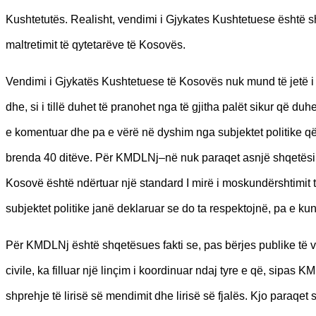
Kushtetutës. Realisht, vendimi i Gjykates Kushtetuese është s
maltretimit të qytetarëve të Kosovës.
Vendimi i Gjykatës Kushtetuese të Kosovës nuk mund të jetë 
dhe, si i tillë duhet të pranohet nga të gjitha palët sikur që d
e komentuar dhe pa e vërë në dyshim nga subjektet politike q
brenda 40 ditëve. Për KMDLNj–në nuk paraqet asnjë shqetësim 
Kosovë është ndërtuar një standard I mirë i moskundërshtimit 
subjektet politike janë deklaruar se do ta respektojnë, pa e ku
Për KMDLNj është shqetësues fakti se, pas bërjes publike të v
civile, ka filluar një linçim i koordinuar ndaj tyre e që, sipas 
shprehje të lirisë së mendimit dhe lirisë së fjalës. Kjo paraqe