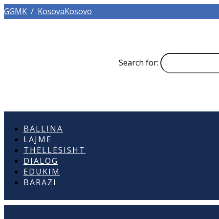
GGMK
/
KosovaKosovo
Search for:
BALLINA
LAJME
THELLËSISHT
DIALOG
EDUKIM
BARAZI