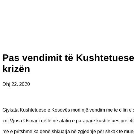
Pas vendimit të Kushtetuese
krizën
Dhj 22, 2020
Gjykata Kushtetuese e Kosovës mori një vendim me të cilin e sh
znj.Vjosa Osmani që të në afatin e paraparë kushtetues prej 
më e pritshme ka qenë shkuarja në zgjedhje për shkak të munge