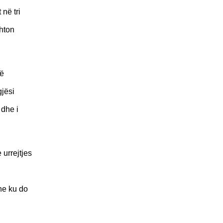
në tri
shton
të
gjësi
 dhe i
 urrejtjes
he ku do