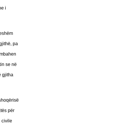
e i
tueshëm
gjithë, pa
ë mbahen
in se në
 gjitha
 shoqërisë
jtës për
 civile