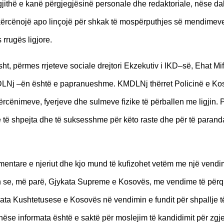
ithë e kanë përgjegjësinë personale dhe redaktoriale, nëse dal
ë të kërcënojë apo linçojë për shkak të mospërputhjes së mendime
rrugës ligjore.
t, përmes rrjeteve sociale drejtori Ekzekutiv i IKD–së, Ehat Mif
KMDLNj –ën është e papranueshme. KMDLNj thërret Policinë e Ko
rcënimeve, fyerjeve dhe sulmeve fizike të përballen me ligjin. P
 të shpejta dhe të suksesshme për këto raste dhe për të parand
lementare e njeriut dhe kjo mund të kufizohet vetëm me një vendi
ktin se, më parë, Gjykata Supreme e Kosovës, me vendime të pë
ykata Kushtetusese e Kosovës në vendimin e fundit për shpallje t
nëse informata është e saktë për moslejim të kandidimit për zgj