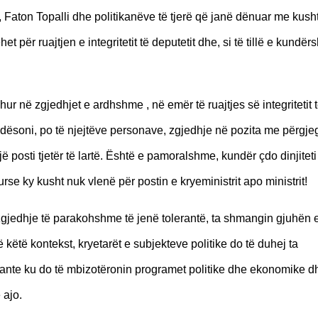
 Faton Topalli dhe politikanëve të tjerë që janë dënuar me kusht 
ëhet për ruajtjen e integritetit të deputetit dhe, si të tillë e kundër
hur në zgjedhjet e ardhshme , në emër të ruajtjes së integritetit 
ndësoni, po të njejtëve personave, zgjedhje në pozita me përgje
jë posti tjetër të lartë. Është e pamoralshme, kundër çdo dinjiteti
se ky kusht nuk vlenë për postin e kryeministrit apo ministrit!
 zgjedhje të parakohshme të jenë tolerantë, ta shmangin gjuhën e
këtë kontekst, kryetarët e subjekteve politike do të duhej ta
lerante ku do të mbizotëronin programet politike dhe ekonomike d
 ajo.