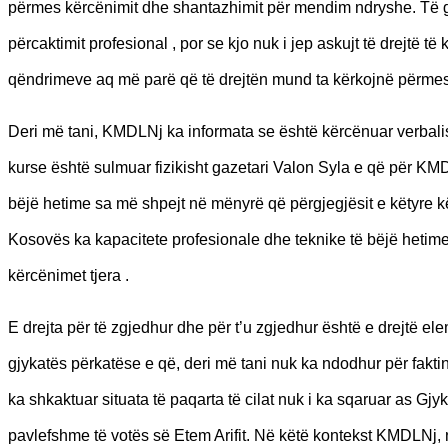
përmes kërcënimit dhe shantazhimit për mendim ndryshe. Të gj
përcaktimit profesional , por se kjo nuk i jep askujt të drejt
qëndrimeve aq më parë që të drejtën mund ta kërkojnë përmes 
Deri më tani, KMDLNj ka informata se është kërcënuar verbalish
kurse është sulmuar fizikisht gazetari Valon Syla e që për 
bëjë hetime sa më shpejt në mënyrë që përgjegjësit e këtyre kë
Kosovës ka kapacitete profesionale dhe teknike të bëjë hetime
kërcënimet tjera .
E drejta për të zgjedhur dhe për t’u zgjedhur është e drejtë e
gjykatës përkatëse e që, deri më tani nuk ka ndodhur për fa
ka shkaktuar situata të paqarta të cilat nuk i ka sqaruar as Gj
pavlefshme të votës së Etem Arifit. Në këtë kontekst KMDLNj, 