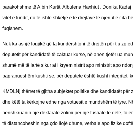
parakohshme të Albin Kurtit, Albulena Haxhiut , Donika Kadaj ,
vitet e fundit, do të ishte shkelje e të drejtave të njeriut e cila b
fuqishëm.
Nuk ka asnjë logjikë që ta kundërshtoni të drejtën për t’u zgjed
deputetit për kandidatë të caktuar kurse, në anën tjetër ua mu
shumë më të lartë sikur ai i kryeministrit apo ministrit apo ndon
papranueshëm kushti se, për deputetë është kusht integriteti kur
KMDLNj thërret të gjitha subjektet politike dhe kandidatët për
dhe këtë ta kërkojnë edhe nga votuesit e mundshëm të tyre. Në 
nënshkruanin një deklaratë zotimi për një fushatë të qetë, to
të distancoheshin nga çdo llojë dhune, verbale apo fizike qoftë