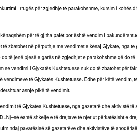
hkurtimi I rrugës për zgjedhje të parakohshme, kursim i kohës dh
i kënaqshëm për të gjitha palët por është vendim i pakundërsh
uhet të zbatohet në përputhje me vendimet e kësaj Gjykate, nga të 
ë do të jenë pjesë e garës në zgjedhjet e parakohshme që do t
se vendimi I Gjykatës Kushtetuese nuk do të zbatohet për fakt
të vendimeve të Gjykatës Kushtetuese. Edhe për këtë vendim, të
ndërshtuar asnjë pikë të vendimit.
endimit të Gjykates Kushtetuese, nga gazetarë dhe aktivistë të
KMDLNj–së është shkelje e të drejtave të njeriut përkatësisht e dre
t sulm ndaj pavarësisë së gazetarëve dhe aktivistëve të shoqërisë