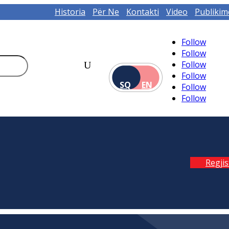
Historia
Për Ne
Kontakti
Video
Publikim
Follow
Follow
Follow
Follow
SQ
EN
Follow
Follow
Regji