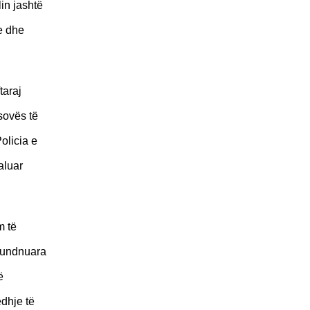
in jashtë
ve dhe
taraj
sovës të
olicia e
aluar
m të
rqundnuara
ë
edhje të