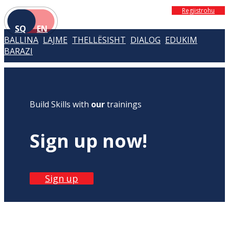
Regjistrohu
SQ
EN
BALLINA
LAJME
THELLËSISHT
DIALOG
EDUKIM
BARAZI
Build Skills with
our
trainings
Sign up now!
Sign up