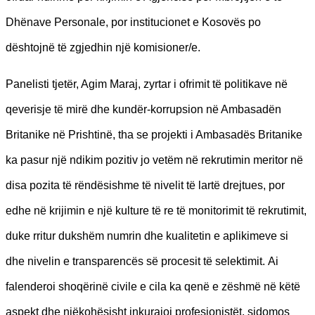
Dhënave Personale, por institucionet e Kosovës po
dështojnë të zgjedhin një komisioner/e.
Panelisti tjetër, Agim Maraj, zyrtar i ofrimit të politikave në
qeverisje të mirë dhe kundër-korrupsion në Ambasadën
Britanike në Prishtinë, tha se projekti i Ambasadës Britanike
ka pasur një ndikim pozitiv jo vetëm në rekrutimin meritor në
disa pozita të rëndësishme të nivelit të lartë drejtues, por
edhe në krijimin e një kulture të re të monitorimit të rekrutimit,
duke rritur dukshëm numrin dhe kualitetin e aplikimeve si
dhe nivelin e transparencës së procesit të selektimit. Ai
falenderoi shoqërinë civile e cila ka qenë e zëshmë në këtë
aspekt dhe njëkohësisht inkurajoi profesionistët, sidomos