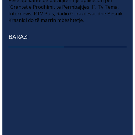
Pesë aplikantë që paraqitën një aplikacion për
“Grantet e Prodhimit të Përmbajtjes II”, Tv Tema,
Internews, RTV Puls, Radio Gorazdevac dhe Besnik
Krasniqi do të marrin mbështetje.
BARAZI