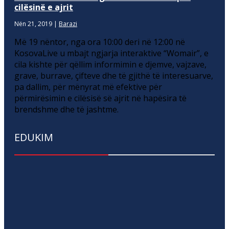
cilësinë e ajrit
Nën 21, 2019
|
Barazi
Më 19 nëntor, nga ora 10:00 deri në 12:00 në
KosovaLive u mbajt ngjarja interaktive “Womair”, e
cila kishte për qëllim informimin e djemve, vajzave,
grave, burrave, çifteve dhe të gjithë të interesuarve,
pa dallim, për mënyrat më efektive për
përmirësimin e cilësisë së ajrit në hapësira të
brendshme dhe të jashtme.
EDUKIM