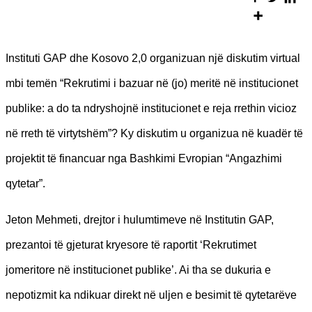
Instituti GAP dhe Kosovo 2,0 organizuan një diskutim virtual
mbi temën “Rekrutimi i bazuar në (jo) meritë në institucionet
publike: a do ta ndryshojnë institucionet e reja rrethin vicioz
në rreth të virtytshëm”? Ky diskutim u organizua në kuadër të
projektit të financuar nga Bashkimi Evropian “Angazhimi
qytetar”.
Jeton Mehmeti, drejtor i hulumtimeve në Institutin GAP,
prezantoi të gjeturat kryesore të raportit ‘Rekrutimet
jomeritore në institucionet publike’. Ai tha se dukuria e
nepotizmit ka ndikuar direkt në uljen e besimit të qytetarëve