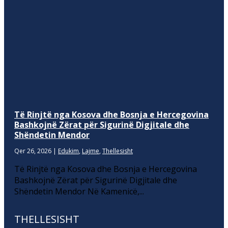
Të Rinjtë nga Kosova dhe Bosnja e Hercegovina
Bashkojnë Zërat për Sigurinë Digjitale dhe
Shëndetin Mendor
Qer 26, 2026
|
Edukim
,
Lajme
,
Thellesisht
Të Rinjtë nga Kosova dhe Bosnja e Hercegovina
Bashkojnë Zërat për Sigurinë Digjitale dhe
Shëndetin Mendor Në Kamenicë,...
THELLESISHT