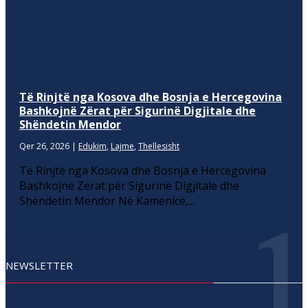
Të Rinjtë nga Kosova dhe Bosnja e Hercegovina
Bashkojnë Zërat për Sigurinë Digjitale dhe
Shëndetin Mendor
Qer 26, 2026
|
Edukim
,
Lajme
,
Thellesisht
Të Rinjtë nga Kosova dhe Bosnja e Hercegovina
Bashkojnë Zërat për Sigurinë Digjitale dhe
Shëndetin Mendor Në Kamenicë,...
NEWSLETTER