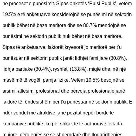
në proceset e punësimit. Sipas anketës ‘Pulsi Publik’, vetëm
19.5% e të anketuarve konsiderojnë se punësimi në sektorin
publik bëhet në baza meritore dhe se 80.7% mendojnë se
punësimi në sektorin publik nuk bëhet në baza meritore.
Sipas të anketuarve, faktorët kryesorë jo meritorë për t’u
punësuar në sektorin publik janë: lidhjet familjare (30.8%),
lidhja partiake (30.4%), ryshfeti (13.8%), miqtë dhe, në një
masë më të vogël, pamja fizike. Vetëm 19.5% besojnë se
arsimi, aftësimi profesional dhe përvoja profesionale janë
faktorë të rëndësishëm për t’u punësuar në sektorin publik. E
ndër vendet më atraktive janë pozitat nëpër borde të
kompanive publike, ku për shkak të të ardhurave të larta
mujore, përgjegjësisë së shpërndarë dhe llogaridhënies