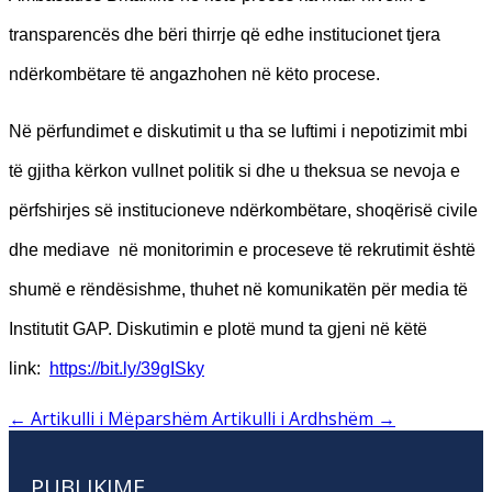
transparencës dhe bëri thirrje që edhe institucionet tjera
ndërkombëtare të angazhohen në këto procese.
Në përfundimet e diskutimit u tha se luftimi i nepotizimit mbi
të gjitha kërkon vullnet politik si dhe u theksua se nevoja e
përfshirjes së institucioneve ndërkombëtare, shoqërisë civile
dhe mediave në monitorimin e proceseve të rekrutimit është
shumë e rëndësishme, thuhet në komunikatën për media të
Institutit GAP. Diskutimin e plotë mund ta gjeni në këtë
link:
https://bit.ly/39gISky
←
Artikulli i Mëparshëm
Artikulli i Ardhshëm
→
PUBLIKIME