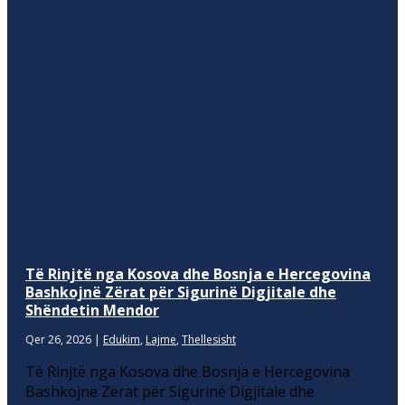
Të Rinjtë nga Kosova dhe Bosnja e Hercegovina
Bashkojnë Zërat për Sigurinë Digjitale dhe
Shëndetin Mendor
Qer 26, 2026
|
Edukim
,
Lajme
,
Thellesisht
Të Rinjtë nga Kosova dhe Bosnja e Hercegovina
Bashkojnë Zërat për Sigurinë Digjitale dhe