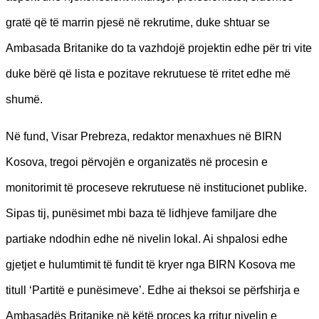
gratë që të marrin pjesë në rekrutime, duke shtuar se
Ambasada Britanike do ta vazhdojë projektin edhe për tri vite
duke bërë që lista e pozitave rekrutuese të rritet edhe më
shumë.
Në fund, Visar Prebreza, redaktor menaxhues në BIRN
Kosova, tregoi përvojën e organizatës në procesin e
monitorimit të proceseve rekrutuese në institucionet publike.
Sipas tij, punësimet mbi baza të lidhjeve familjare dhe
partiake ndodhin edhe në nivelin lokal. Ai shpalosi edhe
gjetjet e hulumtimit të fundit të kryer nga BIRN Kosova me
titull ‘Partitë e punësimeve’. Edhe ai theksoi se përfshirja e
Ambasadës Britanike në këtë proces ka rritur nivelin e