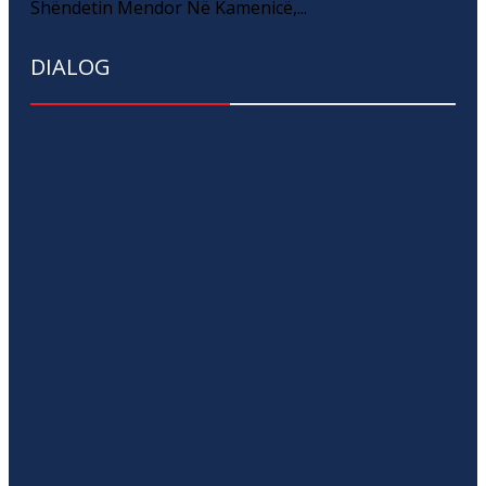
Shëndetin Mendor Në Kamenicë,...
DIALOG