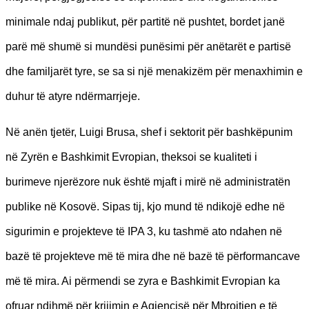
minimale ndaj publikut, për partitë në pushtet, bordet janë
parë më shumë si mundësi punësimi për anëtarët e partisë
dhe familjarët tyre, se sa si një menakizëm për menaxhimin e
duhur të atyre ndërmarrjeje.
Në anën tjetër, Luigi Brusa, shef i sektorit për bashkëpunim
në Zyrën e Bashkimit Evropian, theksoi se kualiteti i
burimeve njerëzore nuk është mjaft i mirë në administratën
publike në Kosovë. Sipas tij, kjo mund të ndikojë edhe në
sigurimin e projekteve të IPA 3, ku tashmë ato ndahen në
bazë të projekteve më të mira dhe në bazë të përformancave
më të mira. Ai përmendi se zyra e Bashkimit Evropian ka
ofruar ndihmë për krijimin e Agjencisë për Mbrojtjen e të