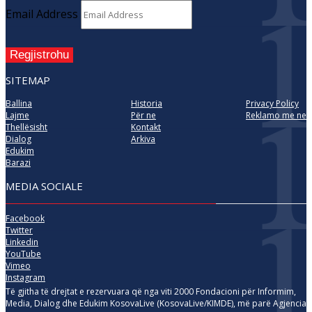
Email Address
Regjistrohu
SITEMAP
Ballina
Historia
Privacy Policy
Lajme
Për ne
Reklamo me ne
Thellësisht
Kontakt
Dialog
Arkiva
Edukim
Barazi
MEDIA SOCIALE
Facebook
Twitter
Linkedin
YouTube
Vimeo
Instagram
Të gjitha të drejtat e rezervuara që nga viti 2000 Fondacioni për Informim,
Media, Dialog dhe Edukim KosovaLive (KosovaLive/KIMDE), më parë Agjencia