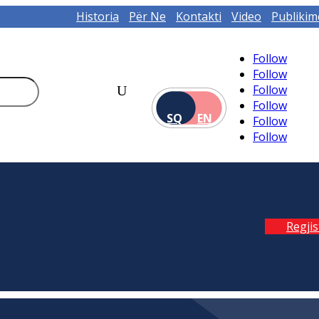
Historia
Për Ne
Kontakti
Video
Publikim
Follow
Follow
Follow
Follow
SQ
EN
Follow
Follow
Regji