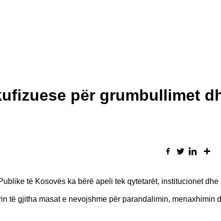
ufizuese për grumbullimet d
blike të Kosovës ka bërë apeli tek qytetarët, institucionet dhe
rrin të gjitha masat e nevojshme për parandalimin, menaxhimin 