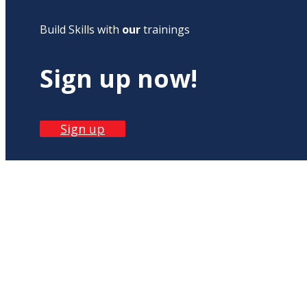
Build Skills with
our
trainings
Sign up now!
Sign up