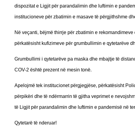
dispozitat e Ligjit për parandalimin dhe luftimin e pan
institucioneve për zbatimin e masave të përgjithshme d
Në veçanti, bëjmë thirrje për zbatimin e rekomandimeve d
përkatësisht kufizimeve për grumbullimin e qytetarëve d
Grumbullimi i qytetarëve pa maska dhe mbajtje të distanc
COV-2 është prezent në mesin tonë.
Apelojmë tek institucionet përgjegjëse, përkatësisht Pol
përpikëri dhe të ndërmarrin të gjitha veprimet e nevojs
të Ligjit për parandalimin dhe luftimin e pandemisë në te
Qytetarë të nderuar!