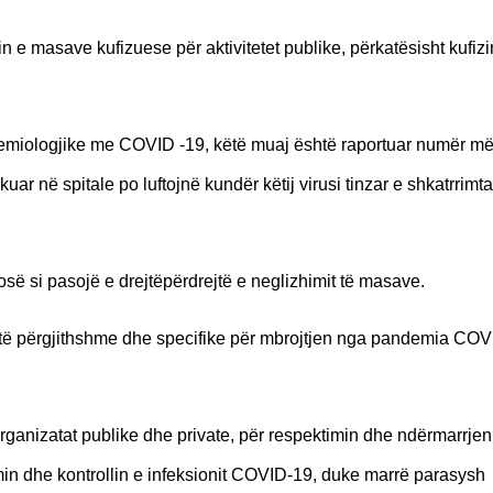
n e masave kufizuese për aktivitetet publike, përkatësisht kufiz
demiologjike me COVID -19, këtë muaj është raportuar numër më
ar në spitale po luftojnë kundër këtij virusi tinzar e shkatrrimt
osë si pasojë e drejtëpërdrejtë e neglizhimit të masave.
e të përgjithshme dhe specifike për mbrojtjen nga pandemia COV
organizatat publike dhe private, për respektimin dhe ndërmarrjen
n dhe kontrollin e infeksionit COVID-19, duke marrë parasysh