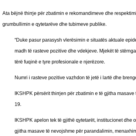
Ata bëjnë thirrje për zbatimin e rekomandimeve dhe respektimi
grumbullimin e qytetarëve dhe tubimeve publike.
“Duke pasur parasysh vlerësimin e situatës aktuale epi
madh të rasteve pozitive dhe vdekjeve. Mjekët të stërngaku
tërë fuqinë e tyre profesionale e njerëzore.
Numri i rasteve pozitive vazhdon të jetë i lartë dhe breng
IKSHPK përsërit thirrjen për zbatimin e të gjitha masav
19.
IKSHPK apelon tek të gjithë qytetarët, institucionet dhe 
gjitha masave të nevojshme për parandalimin, menaxhimi