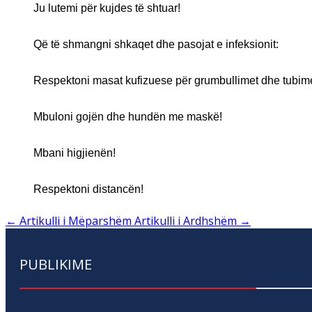
Ju lutemi për kujdes të shtuar!
Që të shmangni shkaqet dhe pasojat e infeksionit:
Respektoni masat kufizuese për grumbullimet dhe tubime
Mbuloni gojën dhe hundën me maskë!
Mbani higjienën!
Respektoni distancën!
←
Artikulli i Mëparshëm
Artikulli i Ardhshëm
→
PUBLIKIME