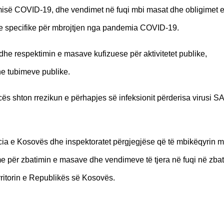
demisë COVID-19, dhe vendimet në fuqi mbi masat dhe obligimet 
he specifike për mbrojtjen nga pandemia COVID-19.
he respektimin e masave kufizuese për aktivitetet publike,
he tubimeve publike.
ës shton rrezikun e përhapjes së infeksionit përderisa virusi 
icia e Kosovës dhe inspektoratet përgjegjëse që të mbikëqyrin 
hme për zbatimin e masave dhe vendimeve të tjera në fuqi në zba
rritorin e Republikës së Kosovës.