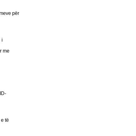
imeve për
 i
ar me
ID-
 e të