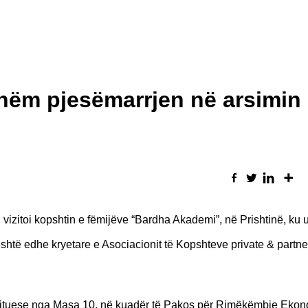
shëm pjesëmarrjen në arsimin
 vizitoi kopshtin e fëmijëve “Bardha Akademi”, në Prishtinë, ku
shtë edhe kryetare e Asociacionit të Kopshteve private & partner
ërfituese nga Masa 10, në kuadër të Pakos për Rimëkëmbje Eko