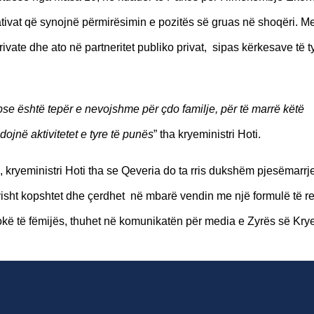
iativat që synojnë përmirësimin e pozitës së gruas në shoqëri. M
ivate dhe ato në partneritet publiko privat, sipas kërkesave të t
se është tepër e nevojshme për çdo familje, për të marrë këtë
ojnë aktivitetet e tyre të punës
” tha kryeministri Hoti.
 kryeministri Hoti tha se Qeveria do ta rris dukshëm pjesëmarrj
isht kopshtet dhe çerdhet në mbarë vendin me një formulë të re
okë të fëmijës, thuhet në komunikatën për media e Zyrës së Kryem