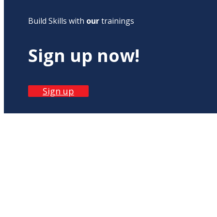
Build Skills with
our
trainings
Sign up now!
Sign up