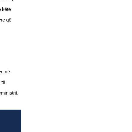
e këtë
yre që
en në
 të
inistrit.