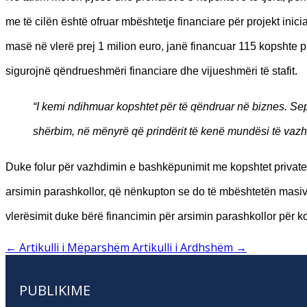
me të cilën është ofruar mbështetje financiare për projekt inic
masë në vlerë prej 1 milion euro, janë financuar 115 kopshte pr
sigurojnë qëndrueshmëri financiare dhe vijueshmëri të stafit.
“I kemi ndihmuar kopshtet për të qëndruar në biznes. Sep
shërbim, në mënyrë që prindërit të kenë mundësi të vazhd
Duke folur për vazhdimin e bashkëpunimit me kopshtet private,
arsimin parashkollor, që nënkupton se do të mbështetën masiv
vlerësimit duke bërë financimin për arsimin parashkollor për k
←
Artikulli i Mëparshëm
Artikulli i Ardhshëm
→
PUBLIKIME