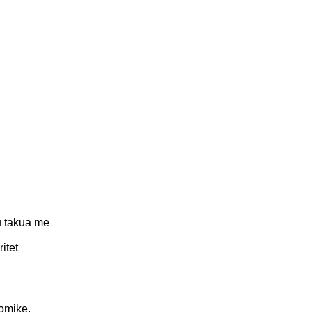
 u takua me
itet
nomike,