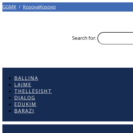
GGMK
/
KosovaKosovo
Search for:
BALLINA
LAJME
THELLËSISHT
DIALOG
EDUKIM
BARAZI