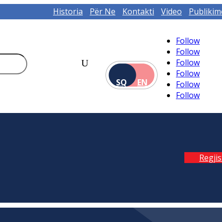
Historia
Për Ne
Kontakti
Video
Publikim
Follow
Follow
Follow
Follow
SQ
EN
Follow
Follow
Regji