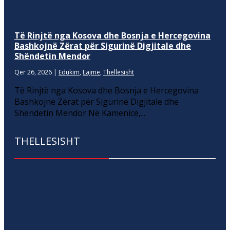
Të Rinjtë nga Kosova dhe Bosnja e Hercegovina
Bashkojnë Zërat për Sigurinë Digjitale dhe
Shëndetin Mendor
Qer 26, 2026
|
Edukim
,
Lajme
,
Thellesisht
Të Rinjtë nga Kosova dhe Bosnja e Hercegovina
Bashkojnë Zërat për Sigurinë Digjitale dhe
Shëndetin Mendor Në Kamenicë,...
THELLESISHT