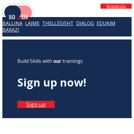
Regjistrohu
SQ
EN
BALLINA
LAJME
THELLËSISHT
DIALOG
EDUKIM
BARAZI
Build Skills with
our
trainings
Sign up now!
Sign up