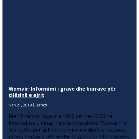
Womair: Informimi i grave dhe burrave për
cilësinë e ajrit
Nën 21, 2019
|
Barazi
Më 19 nëntor, nga ora 10:00 deri në 12:00 në
KosovaLive u mbajt ngjarja interaktive “Womair”, e
cila kishte për qëllim informimin e djemve, vajzave,
grave, burrave, çifteve dhe të gjithë të interesuarve,