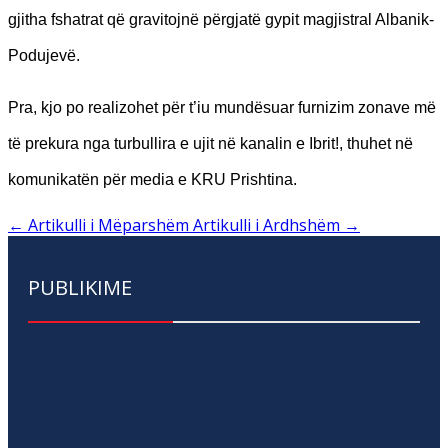
gjitha fshatrat që gravitojnë përgjatë gypit magjistral Albanik-
Podujevë.
Pra, kjo po realizohet për t’iu mundësuar furnizim zonave më
të prekura nga turbullira e ujit në kanalin e Ibrit!, thuhet në
komunikatën për media e KRU Prishtina.
←
Artikulli i Mëparshëm
Artikulli i Ardhshëm
→
PUBLIKIME