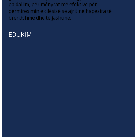
pa dallim, për mënyrat më efektive për
përmirësimin e cilësisë së ajrit në hapësira të
brendshme dhe të jashtme.
EDUKIM