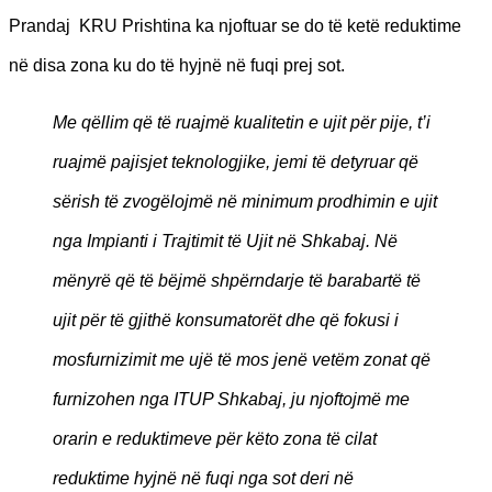
Prandaj KRU Prishtina ka njoftuar se do të ketë reduktime
në disa zona ku do të hyjnë në fuqi prej sot.
Me qëllim që të ruajmë kualitetin e ujit për pije, t’i
ruajmë pajisjet teknologjike, jemi të detyruar që
sërish të zvogëlojmë në minimum prodhimin e ujit
nga Impianti i Trajtimit të Ujit në Shkabaj. Në
mënyrë që të bëjmë shpërndarje të barabartë të
ujit për të gjithë konsumatorët dhe që fokusi i
mosfurnizimit me ujë të mos jenë vetëm zonat që
furnizohen nga ITUP Shkabaj, ju njoftojmë me
orarin e reduktimeve për këto zona të cilat
reduktime hyjnë në fuqi nga sot deri në