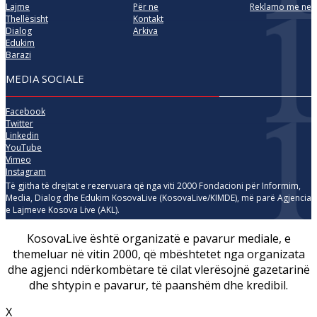
Lajme
Për ne
Reklamo me ne
Thellësisht
Kontakt
Dialog
Arkiva
Edukim
Barazi
MEDIA SOCIALE
Facebook
Twitter
Linkedin
YouTube
Vimeo
Instagram
Të gjitha të drejtat e rezervuara që nga viti 2000 Fondacioni për Informim,
Media, Dialog dhe Edukim KosovaLive (KosovaLive/KIMDE), më parë Agjencia
e Lajmeve Kosova Live (AKL).
KosovaLive është organizatë e pavarur mediale, e
themeluar në vitin 2000, që mbështetet nga organizata
dhe agjenci ndërkombëtare të cilat vlerësojnë gazetarinë
dhe shtypin e pavarur, të paanshëm dhe kredibil.
X