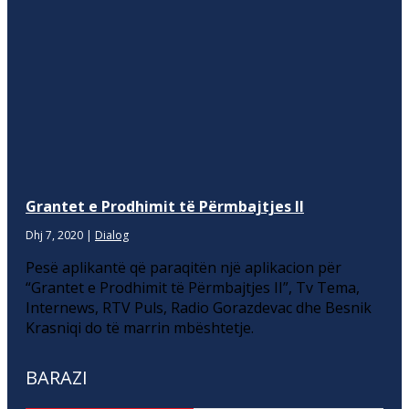
Grantet e Prodhimit të Përmbajtjes II
Dhj 7, 2020
|
Dialog
Pesë aplikantë që paraqitën një aplikacion për
“Grantet e Prodhimit të Përmbajtjes II”, Tv Tema,
Internews, RTV Puls, Radio Gorazdevac dhe Besnik
Krasniqi do të marrin mbështetje.
BARAZI