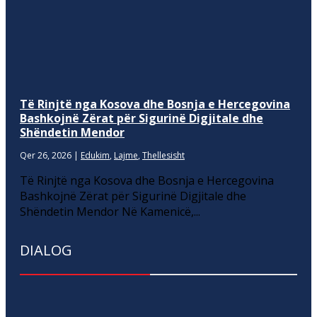
Të Rinjtë nga Kosova dhe Bosnja e Hercegovina
Bashkojnë Zërat për Sigurinë Digjitale dhe
Shëndetin Mendor
Qer 26, 2026
|
Edukim
,
Lajme
,
Thellesisht
Të Rinjtë nga Kosova dhe Bosnja e Hercegovina
Bashkojnë Zërat për Sigurinë Digjitale dhe
Shëndetin Mendor Në Kamenicë,...
DIALOG