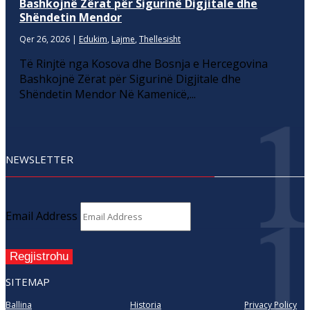
Bashkojnë Zërat për Sigurinë Digjitale dhe
Shëndetin Mendor
Qer 26, 2026
|
Edukim
,
Lajme
,
Thellesisht
Të Rinjtë nga Kosova dhe Bosnja e Hercegovina
Bashkojnë Zërat për Sigurinë Digjitale dhe
Shëndetin Mendor Në Kamenicë,...
NEWSLETTER
Email Address
Regjistrohu
SITEMAP
Ballina
Historia
Privacy Policy