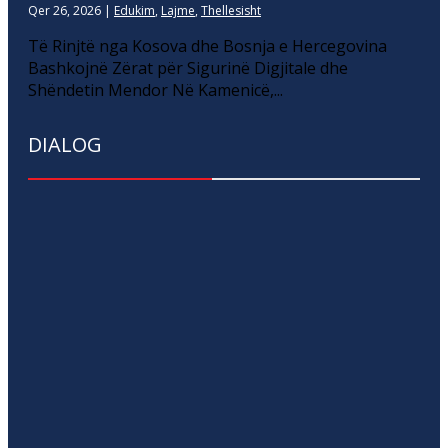
Qer 26, 2026
|
Edukim
,
Lajme
,
Thellesisht
Të Rinjtë nga Kosova dhe Bosnja e Hercegovina
Bashkojnë Zërat për Sigurinë Digjitale dhe
Shëndetin Mendor Në Kamenicë,...
DIALOG