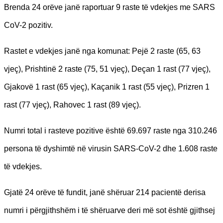
Brenda 24 orëve janë raportuar 9 raste të vdekjes me SARS
CoV-2 pozitiv.
Rastet e vdekjes janë nga komunat: Pejë 2 raste (65, 63
vjeç), Prishtinë 2 raste (75, 51 vjeç), Deçan 1 rast (77 vjeç),
Gjakovë 1 rast (65 vjeç), Kaçanik 1 rast (55 vjeç), Prizren 1
rast (77 vjeç), Rahovec 1 rast (89 vjeç).
Numri total i rasteve pozitive është 69.697 raste nga 310.246
persona të dyshimtë në virusin SARS-CoV-2 dhe 1.608 raste
të vdekjes.
Gjatë 24 orëve të fundit, janë shëruar 214 pacientë derisa
numri i përgjithshëm i të shëruarve deri më sot është gjithsej