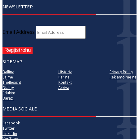
NEWSLETTER
Email Address
Regjistrohu
SITEMAP
Ballina
Historia
Privacy Policy
Lajme
Për ne
Reklamo me ne
Thellësisht
Kontakt
Dialog
Arkiva
Edukim
Barazi
MEDIA SOCIALE
Facebook
Twitter
Linkedin
YouTube