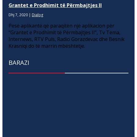
Grantet e Prodhimit të Përmbajtjes II
Dhj 7, 2020
|
Dialog
Pesë aplikantë që paraqitën një aplikacion për
“Grantet e Prodhimit të Përmbajtjes II”, Tv Tema,
Internews, RTV Puls, Radio Gorazdevac dhe Besnik
Krasniqi do të marrin mbështetje.
BARAZI