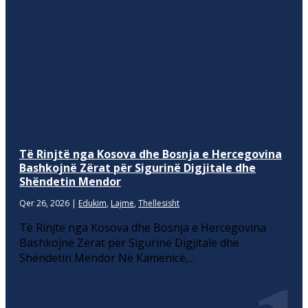
Të Rinjtë nga Kosova dhe Bosnja e Hercegovina
Bashkojnë Zërat për Sigurinë Digjitale dhe
Shëndetin Mendor
Qer 26, 2026
|
Edukim
,
Lajme
,
Thellesisht
Të Rinjtë nga Kosova dhe Bosnja e Hercegovina
Bashkojnë Zërat për Sigurinë Digjitale dhe
Shëndetin Mendor Në Kamenicë,...