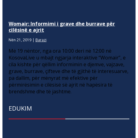
Womair: Informimi i grave dhe burrave për
cilësinë e ajrit
Nën 21, 2019
|
Barazi
Më 19 nëntor, nga ora 10:00 deri në 12:00 në
KosovaLive u mbajt ngjarja interaktive “Womair”, e
cila kishte për qëllim informimin e djemve, vajzave,
grave, burrave, çifteve dhe të gjithë të interesuarve,
pa dallim, për mënyrat më efektive për
përmirësimin e cilësisë së ajrit në hapësira të
brendshme dhe të jashtme.
EDUKIM