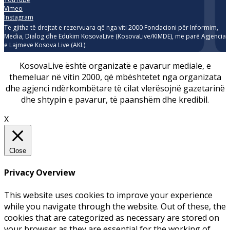
Vimeo
Instagram
Të gjitha të drejtat e rezervuara që nga viti 2000 Fondacioni për Informim,
Media, Dialog dhe Edukim KosovaLive (KosovaLive/KIMDE), më parë Agjencia
e Lajmeve Kosova Live (AKL).
KosovaLive është organizatë e pavarur mediale, e
themeluar në vitin 2000, që mbështetet nga organizata
dhe agjenci ndërkombëtare të cilat vlerësojnë gazetarinë
dhe shtypin e pavarur, të paanshëm dhe kredibil.
X
Close
Privacy Overview
This website uses cookies to improve your experience
while you navigate through the website. Out of these, the
cookies that are categorized as necessary are stored on
your browser as they are essential for the working of