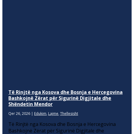
Të Rinjtë nga Kosova dhe Bosnja e Hercegovina
Bashkojnë Zërat për Sigurinë Digjitale dhe
Shëndetin Mendor
Qer 26, 2026
|
Edukim
,
Lajme
,
Thellesisht
Të Rinjtë nga Kosova dhe Bosnja e Hercegovina
Bashkojnë Zërat për Sigurinë Digjitale dhe