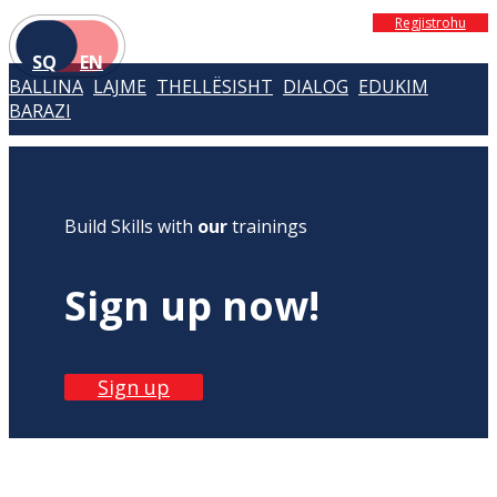
Regjistrohu
SQ
EN
BALLINA
LAJME
THELLËSISHT
DIALOG
EDUKIM
BARAZI
Build Skills with
our
trainings
Sign up now!
Sign up