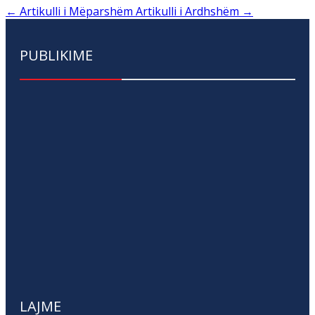
←
Artikulli i Mëparshëm
Artikulli i Ardhshëm
→
PUBLIKIME
LAJME