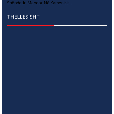
Shëndetin Mendor Në Kamenicë,...
THELLESISHT