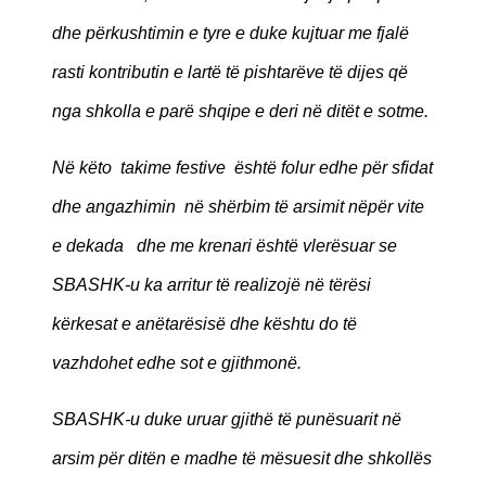
dhe përkushtimin e tyre e duke kujtuar me fjalë
rasti kontributin e lartë të pishtarëve të dijes që
nga shkolla e parë shqipe e deri në ditët e sotme.
Në këto takime festive është folur edhe për sfidat
dhe angazhimin në shërbim të arsimit nëpër vite
e dekada dhe me krenari është vlerësuar se
SBASHK-u ka arritur të realizojë në tërësi
kërkesat e anëtarësisë dhe kështu do të
vazhdohet edhe sot e gjithmonë.
SBASHK-u duke uruar gjithë të punësuarit në
arsim për ditën e madhe të mësuesit dhe shkollës