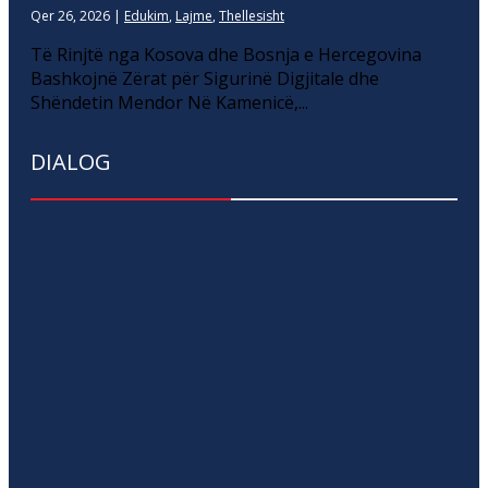
Qer 26, 2026
|
Edukim
,
Lajme
,
Thellesisht
Të Rinjtë nga Kosova dhe Bosnja e Hercegovina
Bashkojnë Zërat për Sigurinë Digjitale dhe
Shëndetin Mendor Në Kamenicë,...
DIALOG