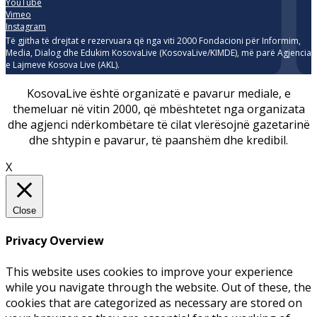
YouTube
Vimeo
Instagram
Të gjitha të drejtat e rezervuara që nga viti 2000 Fondacioni për Informim,
Media, Dialog dhe Edukim KosovaLive (KosovaLive/KIMDE), më parë Agjencia
e Lajmeve Kosova Live (AKL).
KosovaLive është organizatë e pavarur mediale, e
themeluar në vitin 2000, që mbështetet nga organizata
dhe agjenci ndërkombëtare të cilat vlerësojnë gazetarinë
dhe shtypin e pavarur, të paanshëm dhe kredibil.
X
Close
Privacy Overview
This website uses cookies to improve your experience
while you navigate through the website. Out of these, the
cookies that are categorized as necessary are stored on