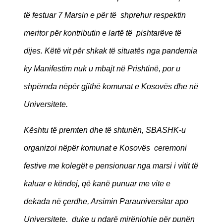
të festuar 7 Marsin e për të shprehur respektin
meritor për kontributin e lartë të pishtarëve të
dijes. Këtë vit për shkak të situatës nga pandemia
ky Manifestim nuk u mbajt në Prishtinë, por u
shpërnda nëpër gjithë komunat e Kosovës dhe në
Universitete.
Kështu të premten dhe të shtunën, SBASHK-u
organizoi nëpër komunat e Kosovës ceremoni
festive me kolegët e pensionuar nga marsi i vitit të
kaluar e këndej, që kanë punuar me vite e
dekada në çerdhe, Arsimin Parauniversitar apo
Universitete, duke u ndarë mirënjohje për punën