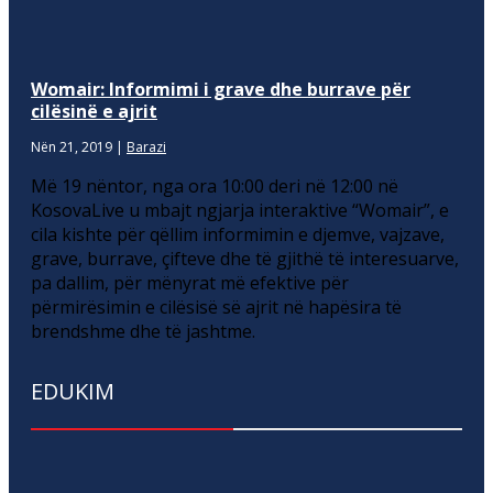
Womair: Informimi i grave dhe burrave për
cilësinë e ajrit
Nën 21, 2019
|
Barazi
Më 19 nëntor, nga ora 10:00 deri në 12:00 në
KosovaLive u mbajt ngjarja interaktive “Womair”, e
cila kishte për qëllim informimin e djemve, vajzave,
grave, burrave, çifteve dhe të gjithë të interesuarve,
pa dallim, për mënyrat më efektive për
përmirësimin e cilësisë së ajrit në hapësira të
brendshme dhe të jashtme.
EDUKIM