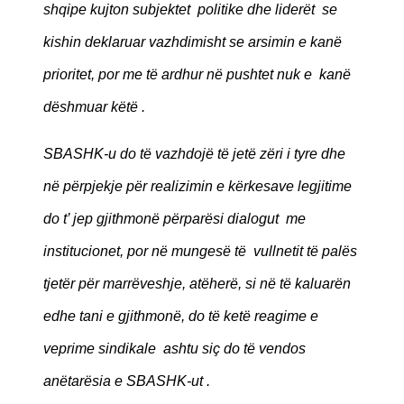
shqipe kujton subjektet politike dhe liderët se
kishin deklaruar vazhdimisht se arsimin e kanë
prioritet, por me të ardhur në pushtet nuk e kanë
dëshmuar këtë .
SBASHK-u do të vazhdojë të jetë zëri i tyre dhe
në përpjekje për realizimin e kërkesave legjitime
do t’ jep gjithmonë përparësi dialogut me
institucionet, por në mungesë të vullnetit të palës
tjetër për marrëveshje, atëherë, si në të kaluarën
edhe tani e gjithmonë, do të ketë reagime e
veprime sindikale ashtu siç do të vendos
anëtarësia e SBASHK-ut .