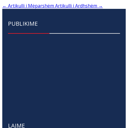
←
Artikulli i Mëparshëm
Artikulli i Ardhshëm
→
PUBLIKIME
LAJME