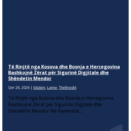
Të Rinjtë nga Kosova dhe Bosnja e Hercegovina
Bashkojnë Zërat për Sigurinë Digjitale dhe
Shëndetin Mendor
Qer 26, 2026
|
Edukim
,
Lajme
,
Thellesisht
Të Rinjtë nga Kosova dhe Bosnja e Hercegovina
Bashkojnë Zërat për Sigurinë Digjitale dhe
Shëndetin Mendor Në Kamenicë,...