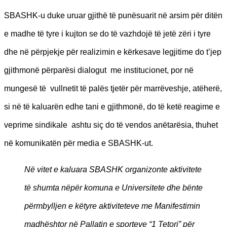
SBASHK-u duke uruar gjithë të punësuarit në arsim për ditën
e madhe të tyre i kujton se do të vazhdojë të jetë zëri i tyre
dhe në përpjekje për realizimin e kërkesave legjitime do t’jep
gjithmonë përparësi dialogut me institucionet, por në
mungesë të vullnetit të palës tjetër për marrëveshje, atëherë,
si në të kaluarën edhe tani e gjithmonë, do të ketë reagime e
veprime sindikale ashtu siç do të vendos anëtarësia, thuhet
në komunikatën për media e SBASHK-ut.
Në vitet e kaluara SBASHK organizonte aktivitete
të shumta nëpër komuna e Universitete dhe bënte
përmbylljen e këtyre aktiviteteve me Manifestimin
madhështor në Pallatin e sporteve “1 Tetori” për