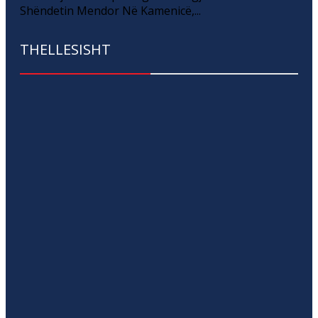
Shëndetin Mendor Në Kamenicë,...
THELLESISHT