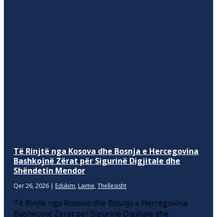
Të Rinjtë nga Kosova dhe Bosnja e Hercegovina
Bashkojnë Zërat për Sigurinë Digjitale dhe
Shëndetin Mendor
Qer 26, 2026
|
Edukim
,
Lajme
,
Thellesisht
Të Rinjtë nga Kosova dhe Bosnja e Hercegovina
Bashkojnë Zërat për Sigurinë Digjitale dhe