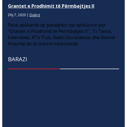
Grantet e Prodhimit të Përmbajtjes II
Dhj 7, 2020
|
Dialog
Pesë aplikantë që paraqitën një aplikacion për
“Grantet e Prodhimit të Përmbajtjes II”, Tv Tema,
Internews, RTV Puls, Radio Gorazdevac dhe Besnik
Krasniqi do të marrin mbështetje.
BARAZI