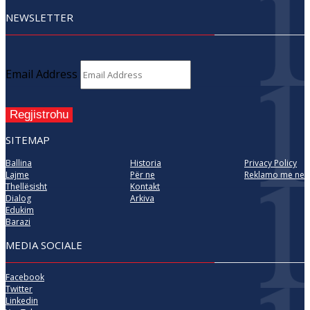
NEWSLETTER
Email Address
Regjistrohu
SITEMAP
Ballina
Historia
Privacy Policy
Lajme
Për ne
Reklamo me ne
Thellësisht
Kontakt
Dialog
Arkiva
Edukim
Barazi
MEDIA SOCIALE
Facebook
Twitter
Linkedin