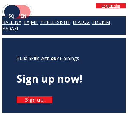
Regjistrohu
SQ
EN
BALLINA
LAJME
THELLËSISHT
DIALOG
EDUKIM
BARAZI
Build Skills with
our
trainings
Sign up now!
Sign up