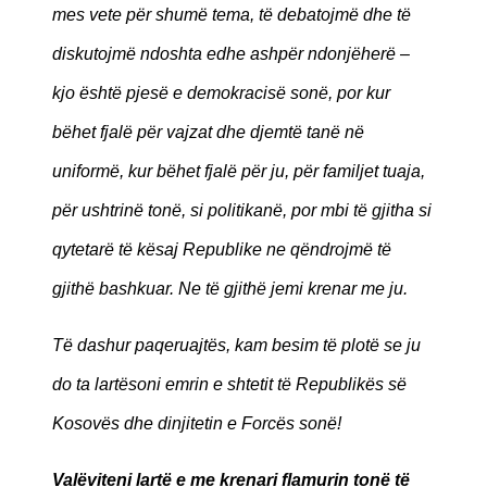
mes vete për shumë tema, të debatojmë dhe të
diskutojmë ndoshta edhe ashpër ndonjëherë –
kjo është pjesë e demokracisë sonë, por kur
bëhet fjalë për vajzat dhe djemtë tanë në
uniformë, kur bëhet fjalë për ju, për familjet tuaja,
për ushtrinë tonë, si politikanë, por mbi të gjitha si
qytetarë të kësaj Republike ne qëndrojmë të
gjithë bashkuar. Ne të gjithë jemi krenar me ju.
Të dashur paqeruajtës, kam besim të plotë se ju
do ta lartësoni emrin e shtetit të Republikës së
Kosovës dhe dinjitetin e Forcës sonë!
Valëviteni lartë e me krenari flamurin tonë të