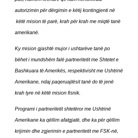
autorizimin për dërgimin e këtij kontingjenti në
këtë mision të parë, krah për krah me miqtë tanë
amerikanë.
Ky mision gjashtë mujor i ushtarëve tanë po
bëhet i mundshëm falë partneritetit me Shtetet e
Bashkuara të Amerikës, respektivisht me Ushtrinë
Amerikane, ndaj paqeruajtësit tanë do të jenë
krah tyre në këtë mision fisnik.
Programi i partneritetit shtetëror me Ushtrinë
Amerikane ka qëllim afatgjatë, dhe ka për qëllim
krijimin dhe zgjerimin e partneritetit me FSK-në,