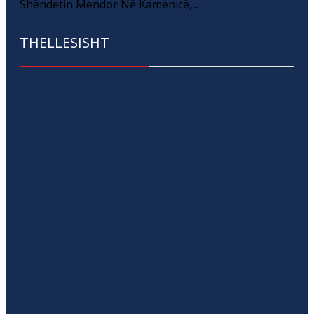
Shëndetin Mendor Në Kamenicë,...
THELLESISHT