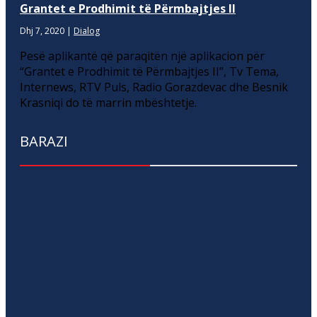
Grantet e Prodhimit të Përmbajtjes II
Dhj 7, 2020
|
Dialog
Pesë aplikantë që paraqitën një aplikacion për
“Grantet e Prodhimit të Përmbajtjes II”, Tv Tema,
Internews, RTV Puls, Radio Gorazdevac dhe Besnik
Krasniqi do të marrin mbështetje.
BARAZI