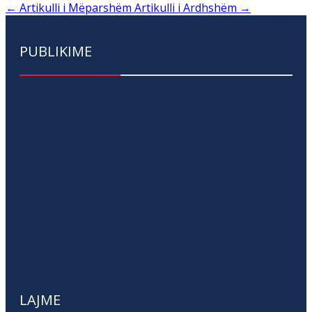
←
Artikulli i Mëparshëm
Artikulli i Ardhshëm
→
PUBLIKIME
LAJME