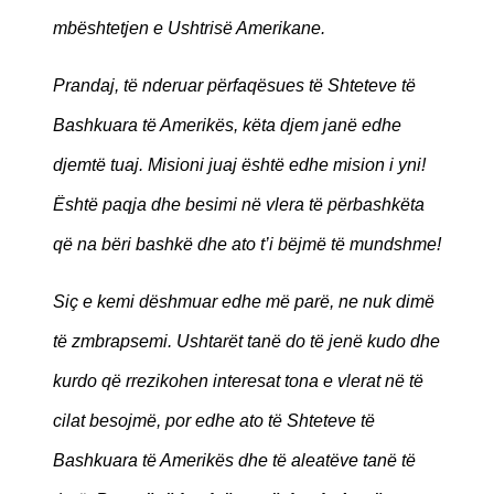
mbështetjen e Ushtrisë Amerikane.
Prandaj, të nderuar përfaqësues të Shteteve të
Bashkuara të Amerikës, këta djem janë edhe
djemtë tuaj. Misioni juaj është edhe mision i yni!
Është paqja dhe besimi në vlera të përbashkëta
që na bëri bashkë dhe ato t’i bëjmë të mundshme!
Siç e kemi dëshmuar edhe më parë, ne nuk dimë
të zmbrapsemi. Ushtarët tanë do të jenë kudo dhe
kurdo që rrezikohen interesat tona e vlerat në të
cilat besojmë, por edhe ato të Shteteve të
Bashkuara të Amerikës dhe të aleatëve tanë të