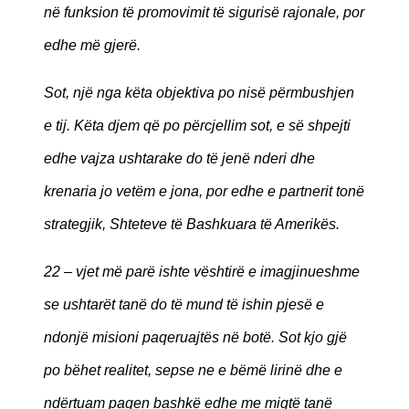
në funksion të promovimit të sigurisë rajonale, por
edhe më gjerë.
Sot, një nga këta objektiva po nisë përmbushjen
e tij. Këta djem që po përcjellim sot, e së shpejti
edhe vajza ushtarake do të jenë nderi dhe
krenaria jo vetëm e jona, por edhe e partnerit tonë
strategjik, Shteteve të Bashkuara të Amerikës.
22 – vjet më parë ishte vështirë e imagjinueshme
se ushtarët tanë do të mund të ishin pjesë e
ndonjë misioni paqeruajtës në botë. Sot kjo gjë
po bëhet realitet, sepse ne e bëmë lirinë dhe e
ndërtuam paqen bashkë edhe me miqtë tanë