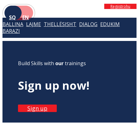
Regjistrohu
SQ
EN
BALLINA
LAJME
THELLËSISHT
DIALOG
EDUKIM
BARAZI
Build Skills with
our
trainings
Sign up now!
Sign up