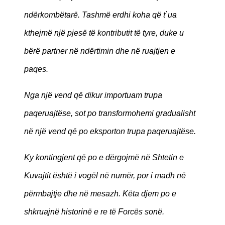
ndërkombëtarë. Tashmë erdhi koha që t`ua
kthejmë një pjesë të kontributit të tyre, duke u
bërë partner në ndërtimin dhe në ruajtjen e
paqes.
Nga një vend që dikur importuam trupa
paqeruajtëse, sot po transformohemi gradualisht
në një vend që po eksporton trupa paqeruajtëse.
Ky kontingjent që po e dërgojmë në Shtetin e
Kuvajtit është i vogël në numër, por i madh në
përmbajtje dhe në mesazh. Këta djem po e
shkruajnë historinë e re të Forcës sonë.