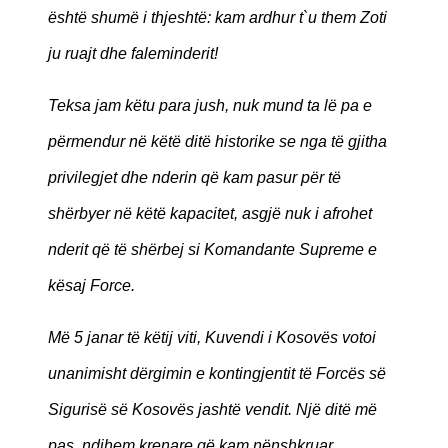
është shumë i thjeshtë: kam ardhur t`u them Zoti
ju ruajt dhe faleminderit!
Teksa jam këtu para jush, nuk mund ta lë pa e
përmendur në këtë ditë historike se nga të gjitha
privilegjet dhe nderin që kam pasur për të
shërbyer në këtë kapacitet, asgjë nuk i afrohet
nderit që të shërbej si Komandante Supreme e
kësaj Force.
Më 5 janar të këtij viti, Kuvendi i Kosovës votoi
unanimisht dërgimin e kontingjentit të Forcës së
Sigurisë së Kosovës jashtë vendit. Një ditë më
pas, ndihem krenare që kam nënshkruar