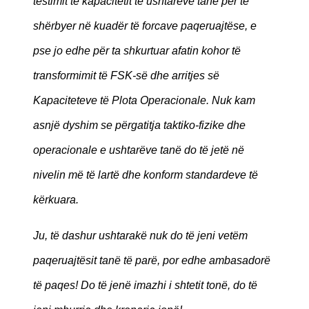
testimit të kapacitetit të ushtarëve tanë për të
shërbyer në kuadër të forcave paqeruajtëse, e
pse jo edhe për ta shkurtuar afatin kohor të
transformimit të FSK-së dhe arritjes së
Kapaciteteve të Plota Operacionale. Nuk kam
asnjë dyshim se përgatitja taktiko-fizike dhe
operacionale e ushtarëve tanë do të jetë në
nivelin më të lartë dhe konform standardeve të
kërkuara.
Ju, të dashur ushtarakë nuk do të jeni vetëm
paqeruajtësit tanë të parë, por edhe ambasadorë
të paqes! Do të jenë imazhi i shtetit tonë, do të