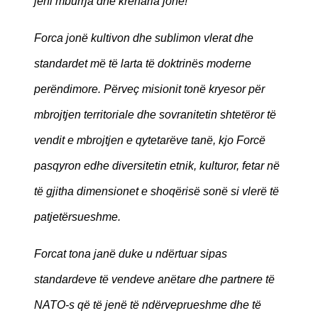
jeni mburrja dhe krenaria jonë!
Forca jonë kultivon dhe sublimon vlerat dhe
standardet më të larta të doktrinës moderne
perëndimore. Përveç misionit tonë kryesor për
mbrojtjen territoriale dhe sovranitetin shtetëror të
vendit e mbrojtjen e qytetarëve tanë, kjo Forcë
pasqyron edhe diversitetin etnik, kulturor, fetar në
të gjitha dimensionet e shoqërisë sonë si vlerë të
patjetërsueshme.
Forcat tona janë duke u ndërtuar sipas
standardeve të vendeve anëtare dhe partnere të
NATO-s që të jenë të ndërveprueshme dhe të