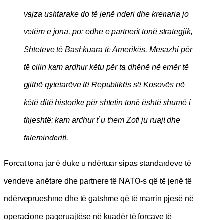
vajza ushtarake do të jenë nderi dhe krenaria jo
vetëm e jona, por edhe e partnerit tonë strategjik,
Shteteve të Bashkuara të Amerikës. Mesazhi për
të cilin kam ardhur këtu për ta dhënë në emër të
gjithë qytetarëve të Republikës së Kosovës në
këtë ditë historike për shtetin tonë është shumë i
thjeshtë: kam ardhur t`u them Zoti ju ruajt dhe
faleminderit!.
Forcat tona janë duke u ndërtuar sipas standardeve të
vendeve anëtare dhe partnere të NATO-s që të jenë të
ndërveprueshme dhe të gatshme që të marrin pjesë në
operacione paqeruajtëse në kuadër të forcave të