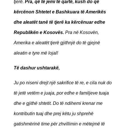
tjerë.
Pra, që të jemi të qartë, kush do që
kërcënon Shtetet e Bashkuara të Amerikës
dhe aleatët tanë të tjerë ka kërcënuar edhe
Republikën e Kosovës.
Pra në Kosovën,
Amerika e aleatët tjerë gjithnjë do të gjejnë
aleatin e tyre më lojal!
Të dashur ushtarakë,
Ju po niseni drejt një sakrifice të re, e cila nuk do
të jetë vetëm e juaja, por edhe e familjeve tuaja
dhe e gjithë shtetit. Do të ndihemi krenar me
kontributin tuaj dhe prej këtu ju shprehë
gatishmërinë time për zhvillimin e mëtejmë të