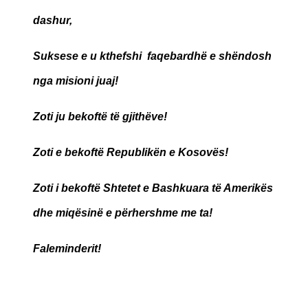
dashur,
Suksese e u kthefshi faqebardhë e shëndosh
nga misioni juaj!
Zoti ju bekoftë të gjithëve!
Zoti e bekoftë Republikën e Kosovës!
Zoti i bekoftë Shtetet e Bashkuara të Amerikës
dhe miqësinë e përhershme me ta!
Faleminderit!