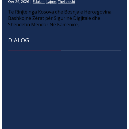
Qer 26, 2026
|
Edukim
,
Lajme
,
Thellesisht
Të Rinjtë nga Kosova dhe Bosnja e Hercegovina
Bashkojnë Zërat për Sigurinë Digjitale dhe
Shëndetin Mendor Në Kamenicë,...
DIALOG