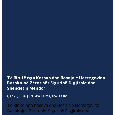
Të Rinjtë nga Kosova dhe Bosnja e Hercegovina
Bashkojnë Zërat për Sigurinë Digjitale dhe
Shëndetin Mendor
Qer 26, 2026
|
Edukim
,
Lajme
,
Thellesisht
Të Rinjtë nga Kosova dhe Bosnja e Hercegovina
Bashkojnë Zërat për Sigurinë Digjitale dhe