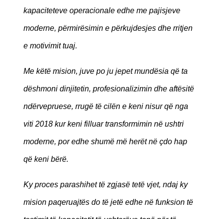
kapaciteteve operacionale edhe me pajisjeve
moderne, përmirësimin e përkujdesjes dhe rritjen
e motivimit tuaj.
Me këtë mision, juve po ju jepet mundësia që ta
dëshmoni dinjitetin, profesionalizimin dhe aftësitë
ndërvepruese, rrugë të cilën e keni nisur që nga
viti 2018 kur keni filluar transformimin në ushtri
moderne, por edhe shumë më herët në çdo hap
që keni bërë.
Ky proces parashihet të zgjasë tetë vjet, ndaj ky
mision paqeruajtës do të jetë edhe në funksion të