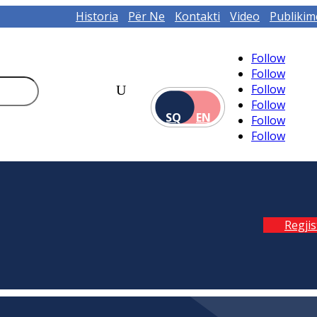
Historia
Për Ne
Kontakti
Video
Publikim
Follow
Follow
Follow
Follow
SQ
EN
Follow
Follow
Regji