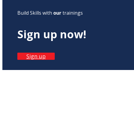
Build Skills with
our
trainings
Sign up now!
Sign up