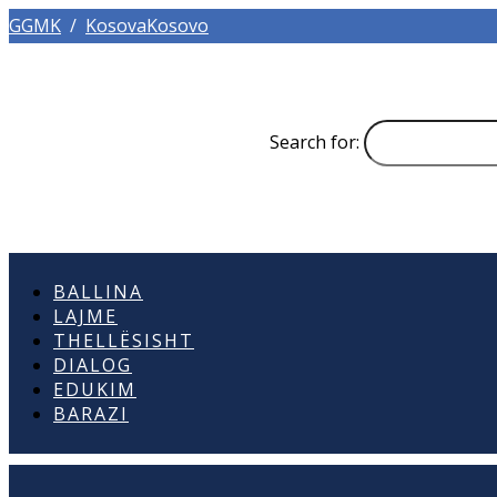
GGMK
/
KosovaKosovo
Search for:
BALLINA
LAJME
THELLËSISHT
DIALOG
EDUKIM
BARAZI