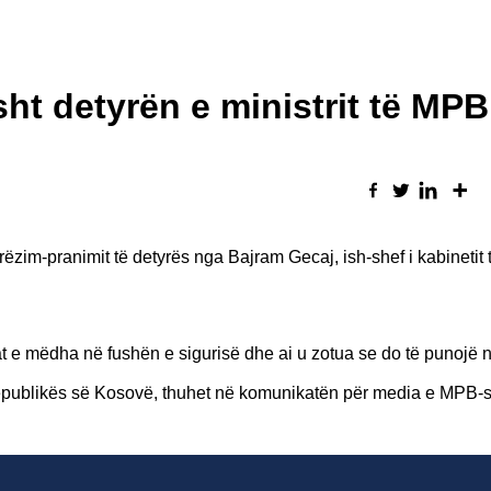
sht detyrën e ministrit të MPB
im-pranimit të detyrës nga Bajram Gecaj, ish-shef i kabinetit t
at e mëdha në fushën e sigurisë dhe ai u zotua se do të punojë 
 Republikës së Kosovë, thuhet në komunikatën për media e MPB-s