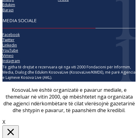
Edukim
Barazi
MEDIA SOCIALE
Facebook
Twitter
Linkedin
YouTube
Vimeo
Instagram
Të gjitha të drejtat e rezervuara që nga viti 2000 Fondacioni për Informim,
Media, Dialog dhe Edukim KosovaLive (KosovaLive/KIMDE), më parë Agjencia
e Lajmeve Kosova Live (AKL).
KosovaLive është organizatë e pavarur mediale, e
themeluar në vitin 2000, që mbështetet nga organizata
dhe agjenci ndërkombëtare të cilat vlerësojnë gazetarinë
dhe shtypin e pavarur, të paanshëm dhe kredibil.
X