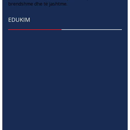
brendshme dhe të jashtme.
EDUKIM