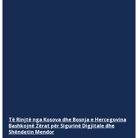
Të Rinjtë nga Kosova dhe Bosnja e Hercegovina
Bashkojnë Zërat për Sigurinë Digjitale dhe
Shëndetin Mendor