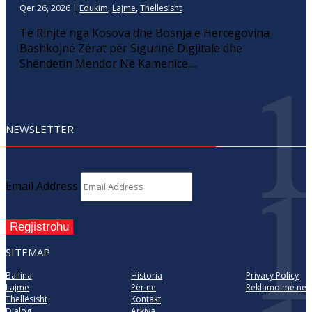
Qer 26, 2026
|
Edukim
,
Lajme
,
Thellesisht
Të Rinjtë nga Kosova dhe Bosnja e Hercegovina
Bashkojnë Zërat për Sigurinë Digjitale dhe
Shëndetin Mendor Në Kamenicë,...
NEWSLETTER
Email Address
Regjistrohu
SITEMAP
Ballina
Historia
Privacy Policy
Lajme
Për ne
Reklamo me ne
Thellësisht
Kontakt
Dialog
Arkiva