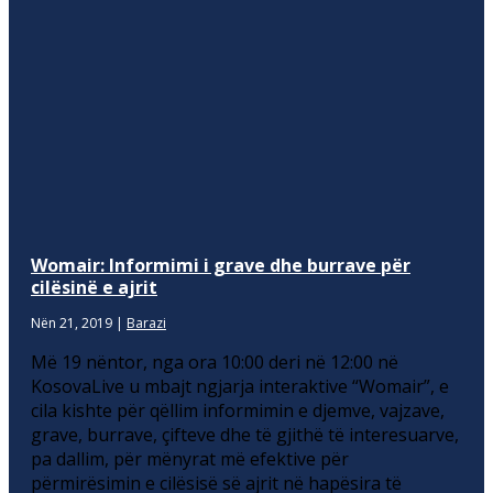
Womair: Informimi i grave dhe burrave për
cilësinë e ajrit
Nën 21, 2019
|
Barazi
Më 19 nëntor, nga ora 10:00 deri në 12:00 në
KosovaLive u mbajt ngjarja interaktive “Womair”, e
cila kishte për qëllim informimin e djemve, vajzave,
grave, burrave, çifteve dhe të gjithë të interesuarve,
pa dallim, për mënyrat më efektive për
përmirësimin e cilësisë së ajrit në hapësira të