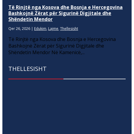
Të Rinjtë nga Kosova dhe Bosnja e Hercegovina
Bashkojnë Zërat për Sigurinë Digjitale dhe
Shëndetin Mendor
Qer 26, 2026
|
Edukim
,
Lajme
,
Thellesisht
Të Rinjtë nga Kosova dhe Bosnja e Hercegovina
Bashkojnë Zërat për Sigurinë Digjitale dhe
Shëndetin Mendor Në Kamenicë,...
THELLESISHT