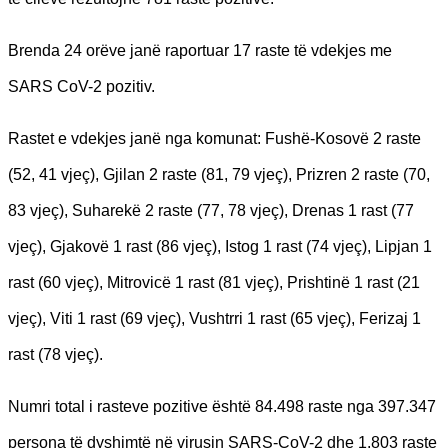
Brenda 24 orëve janë raportuar 17 raste të vdekjes me
SARS CoV-2 pozitiv.
Rastet e vdekjes janë nga komunat: Fushë-Kosovë 2 raste
(52, 41 vjeç), Gjilan 2 raste (81, 79 vjeç), Prizren 2 raste (70,
83 vjeç), Suharekë 2 raste (77, 78 vjeç), Drenas 1 rast (77
vjeç), Gjakovë 1 rast (86 vjeç), Istog 1 rast (74 vjeç), Lipjan 1
rast (60 vjeç), Mitrovicë 1 rast (81 vjeç), Prishtinë 1 rast (21
vjeç), Viti 1 rast (69 vjeç), Vushtrri 1 rast (65 vjeç), Ferizaj 1
rast (78 vjeç).
Numri total i rasteve pozitive është 84.498 raste nga 397.347
persona të dyshimtë në virusin SARS-CoV-2 dhe 1.803 raste