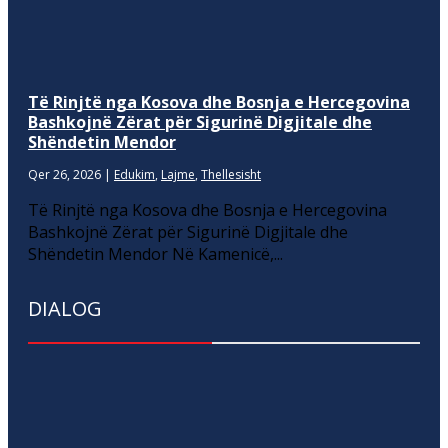
Të Rinjtë nga Kosova dhe Bosnja e Hercegovina
Bashkojnë Zërat për Sigurinë Digjitale dhe
Shëndetin Mendor
Qer 26, 2026
|
Edukim
,
Lajme
,
Thellesisht
Të Rinjtë nga Kosova dhe Bosnja e Hercegovina
Bashkojnë Zërat për Sigurinë Digjitale dhe
Shëndetin Mendor Në Kamenicë,...
DIALOG