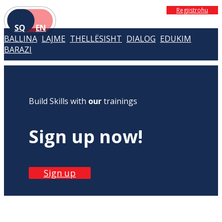
Regjistrohu
SQ
EN
BALLINA
LAJME
THELLËSISHT
DIALOG
EDUKIM
BARAZI
Build Skills with
our
trainings
Sign up now!
Sign up