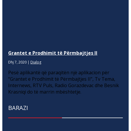
Grantet e Prodhimit të Përmbajtjes II
Dhj 7, 2020
|
Dialog
Pesë aplikantë që paraqitën një aplikacion për
“Grantet e Prodhimit të Përmbajtjes II”, Tv Tema,
Internews, RTV Puls, Radio Gorazdevac dhe Besnik
Krasniqi do të marrin mbështetje.
BARAZI