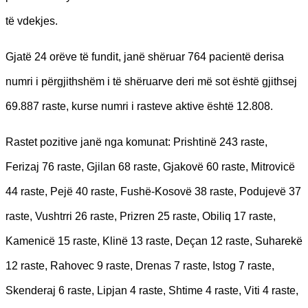
të vdekjes.
Gjatë 24 orëve të fundit, janë shëruar 764 pacientë derisa
numri i përgjithshëm i të shëruarve deri më sot është gjithsej
69.887 raste, kurse numri i rasteve aktive është 12.808.
Rastet pozitive janë nga komunat: Prishtinë 243 raste,
Ferizaj 76 raste, Gjilan 68 raste, Gjakovë 60 raste, Mitrovicë
44 raste, Pejë 40 raste, Fushë-Kosovë 38 raste, Podujevë 37
raste, Vushtrri 26 raste, Prizren 25 raste, Obiliq 17 raste,
Kamenicë 15 raste, Klinë 13 raste, Deçan 12 raste, Suharekë
12 raste, Rahovec 9 raste, Drenas 7 raste, Istog 7 raste,
Skenderaj 6 raste, Lipjan 4 raste, Shtime 4 raste, Viti 4 raste,