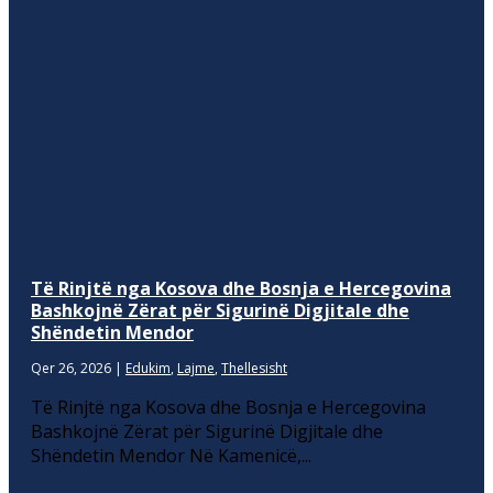
Të Rinjtë nga Kosova dhe Bosnja e Hercegovina
Bashkojnë Zërat për Sigurinë Digjitale dhe
Shëndetin Mendor
Qer 26, 2026
|
Edukim
,
Lajme
,
Thellesisht
Të Rinjtë nga Kosova dhe Bosnja e Hercegovina
Bashkojnë Zërat për Sigurinë Digjitale dhe
Shëndetin Mendor Në Kamenicë,...