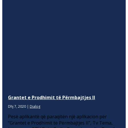
Grantet e Prodhimit të Përmbajtjes II
Dhj 7, 2020
|
Dialog
Pesë aplikantë që paraqitën një aplikacion për
“Grantet e Prodhimit të Përmbajtjes II”, Tv Tema,