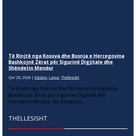
Të Rinjtë nga Kosova dhe Bosnja e Hercegovina
Bashkojnë Zërat për Sigurinë Digjitale dhe
Shëndetin Mendor
Qer 26, 2026
|
Edukim
,
Lajme
,
Thellesisht
Të Rinjtë nga Kosova dhe Bosnja e Hercegovina
Bashkojnë Zërat për Sigurinë Digjitale dhe
Shëndetin Mendor Në Kamenicë,...
THELLESISHT