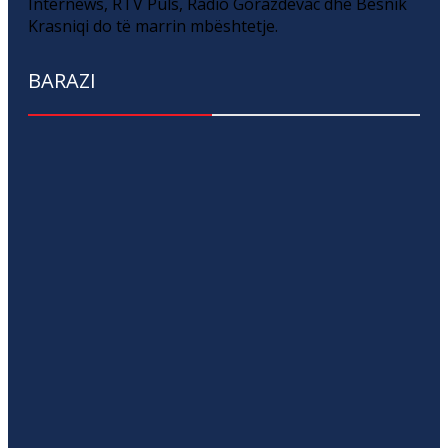
Internews, RTV Puls, Radio Gorazdevac dhe Besnik
Krasniqi do të marrin mbështetje.
BARAZI