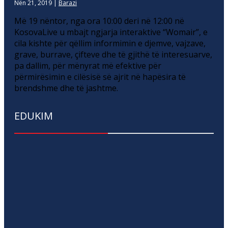
Nën 21, 2019
|
Barazi
Më 19 nëntor, nga ora 10:00 deri në 12:00 në
KosovaLive u mbajt ngjarja interaktive “Womair”, e
cila kishte për qëllim informimin e djemve, vajzave,
grave, burrave, çifteve dhe të gjithë të interesuarve,
pa dallim, për mënyrat më efektive për
përmirësimin e cilësisë së ajrit në hapësira të
brendshme dhe të jashtme.
EDUKIM