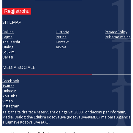
Regjistrohu
SITEMAP
Ballina
Historia
Privacy Policy
Lajme
Për ne
Reklamo me ne
Thellësisht
Kontakt
Dialog
Arkiva
Edukim
Barazi
MEDIA SOCIALE
Facebook
Twitter
Linkedin
YouTube
Vimeo
Instagram
Të gjitha të drejtat e rezervuara që nga viti 2000 Fondacioni për Informim,
Media, Dialog dhe Edukim KosovaLive (KosovaLive/KIMDE), më parë Agjencia
e Lajmeve Kosova Live (AKL).