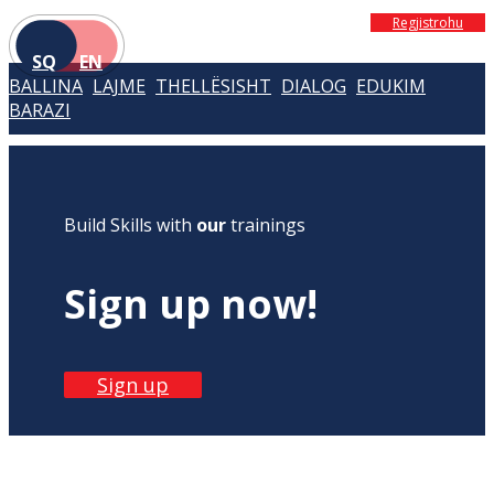
Regjistrohu
SQ
EN
BALLINA
LAJME
THELLËSISHT
DIALOG
EDUKIM
BARAZI
Build Skills with
our
trainings
Sign up now!
Sign up