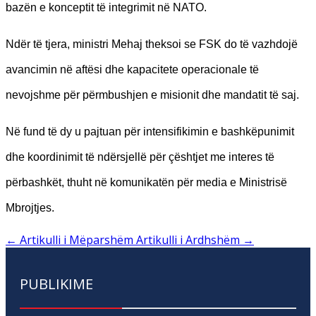
bazën e konceptit të integrimit në NATO.
Ndër të tjera, ministri Mehaj theksoi se FSK do të vazhdojë
avancimin në aftësi dhe kapacitete operacionale të
nevojshme për përmbushjen e misionit dhe mandatit të saj.
Në fund të dy u pajtuan për intensifikimin e bashkëpunimit
dhe koordinimit të ndërsjellë për çështjet me interes të
përbashkët, thuht në komunikatën për media e Ministrisë
Mbrojtjes.
←
Artikulli i Mëparshëm
Artikulli i Ardhshëm
→
PUBLIKIME