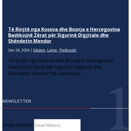
Të Rinjtë nga Kosova dhe Bosnja e Hercegovina
Bashkojnë Zërat për Sigurinë Digjitale dhe
Shëndetin Mendor
Qer 26, 2026
|
Edukim
,
Lajme
,
Thellesisht
Të Rinjtë nga Kosova dhe Bosnja e Hercegovina
Bashkojnë Zërat për Sigurinë Digjitale dhe
Shëndetin Mendor Në Kamenicë,...
NEWSLETTER
Email Address