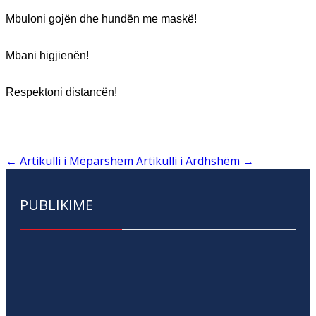
Mbuloni gojën dhe hundën me maskë!
Mbani higjienën!
Respektoni distancën!
←
Artikulli i Mëparshëm
Artikulli i Ardhshëm
→
PUBLIKIME