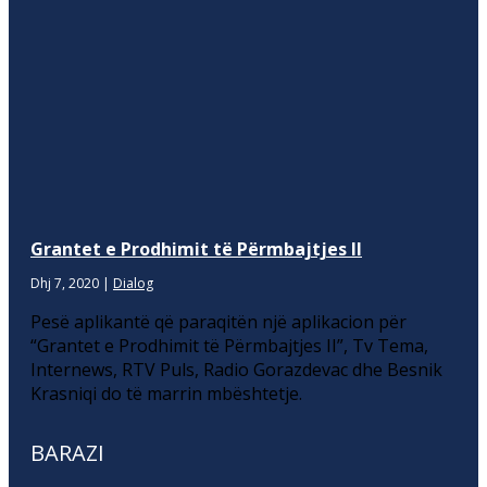
Grantet e Prodhimit të Përmbajtjes II
Dhj 7, 2020
|
Dialog
Pesë aplikantë që paraqitën një aplikacion për
“Grantet e Prodhimit të Përmbajtjes II”, Tv Tema,
Internews, RTV Puls, Radio Gorazdevac dhe Besnik
Krasniqi do të marrin mbështetje.
BARAZI