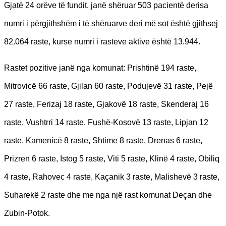
Gjatë 24 orëve të fundit, janë shëruar 503 pacientë derisa
numri i përgjithshëm i të shëruarve deri më sot është gjithsej
82.064 raste, kurse numri i rasteve aktive është 13.944.
Rastet pozitive janë nga komunat: Prishtinë 194 raste,
Mitrovicë 66 raste, Gjilan 60 raste, Podujevë 31 raste, Pejë
27 raste, Ferizaj 18 raste, Gjakovë 18 raste, Skenderaj 16
raste, Vushtrri 14 raste, Fushë-Kosovë 13 raste, Lipjan 12
raste, Kamenicë 8 raste, Shtime 8 raste, Drenas 6 raste,
Prizren 6 raste, Istog 5 raste, Viti 5 raste, Klinë 4 raste, Obiliq
4 raste, Rahovec 4 raste, Kaçanik 3 raste, Malishevë 3 raste,
Suharekë 2 raste dhe me nga një rast komunat Deçan dhe
Zubin-Potok.