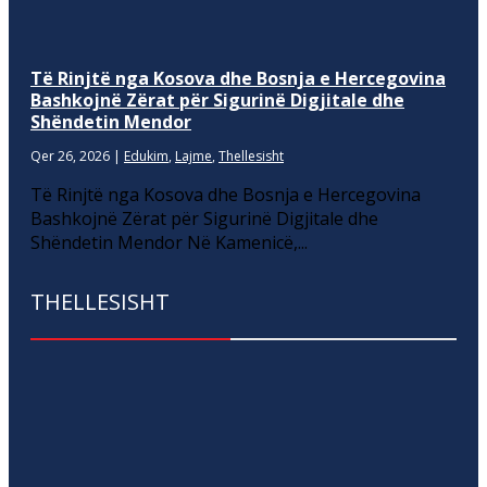
Të Rinjtë nga Kosova dhe Bosnja e Hercegovina
Bashkojnë Zërat për Sigurinë Digjitale dhe
Shëndetin Mendor
Qer 26, 2026
|
Edukim
,
Lajme
,
Thellesisht
Të Rinjtë nga Kosova dhe Bosnja e Hercegovina
Bashkojnë Zërat për Sigurinë Digjitale dhe
Shëndetin Mendor Në Kamenicë,...
THELLESISHT