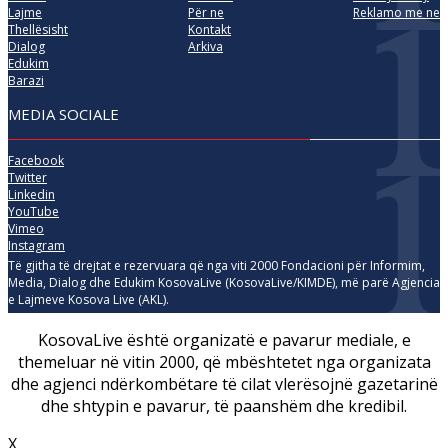
Lajme
Për ne
Reklamo me ne
Thellësisht
Kontakt
Dialog
Arkiva
Edukim
Barazi
MEDIA SOCIALE
Facebook
Twitter
Linkedin
YouTube
Vimeo
Instagram
Të gjitha të drejtat e rezervuara që nga viti 2000 Fondacioni për Informim,
Media, Dialog dhe Edukim KosovaLive (KosovaLive/KIMDE), më parë Agjencia
e Lajmeve Kosova Live (AKL).
KosovaLive është organizatë e pavarur mediale, e
themeluar në vitin 2000, që mbështetet nga organizata
dhe agjenci ndërkombëtare të cilat vlerësojnë gazetarinë
dhe shtypin e pavarur, të paanshëm dhe kredibil.
X