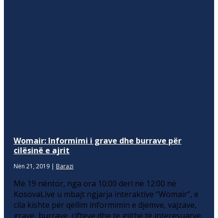
Womair: Informimi i grave dhe burrave për
cilësinë e ajrit
Nën 21, 2019
|
Barazi
Më 19 nëntor, nga ora 10:00 deri në 12:00 në
KosovaLive u mbajt ngjarja interaktive “Womair”, e
cila kishte për qëllim informimin e djemve, vajzave,
grave, burrave, çifteve dhe të gjithë të interesuarve,