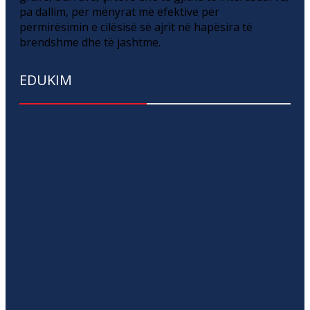
pa dallim, për mënyrat më efektive për
përmirësimin e cilësisë së ajrit në hapësira të
brendshme dhe të jashtme.
EDUKIM