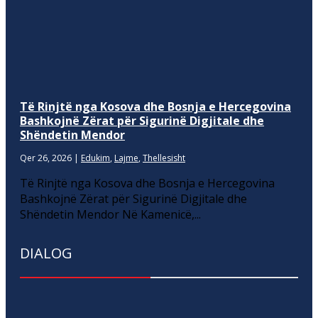
Të Rinjtë nga Kosova dhe Bosnja e Hercegovina
Bashkojnë Zërat për Sigurinë Digjitale dhe
Shëndetin Mendor
Qer 26, 2026
|
Edukim
,
Lajme
,
Thellesisht
Të Rinjtë nga Kosova dhe Bosnja e Hercegovina
Bashkojnë Zërat për Sigurinë Digjitale dhe
Shëndetin Mendor Në Kamenicë,...
DIALOG