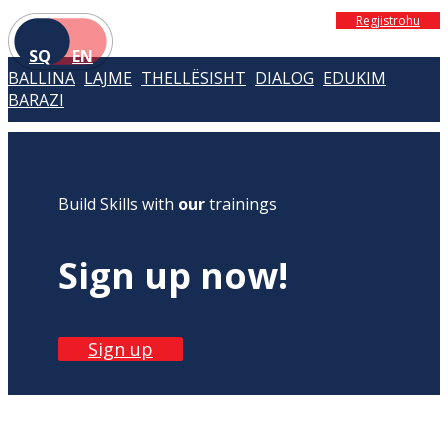
Regjistrohu
SQ
EN
BALLINA
LAJME
THELLËSISHT
DIALOG
EDUKIM
BARAZI
Build Skills with
our
trainings
Sign up now!
Sign up