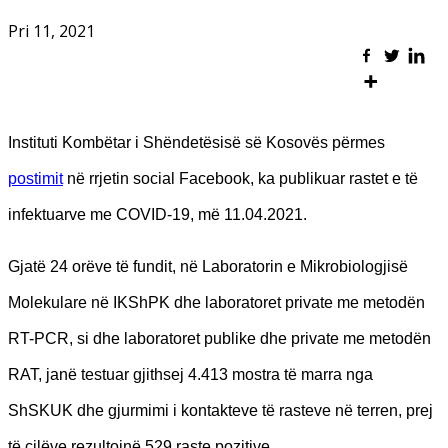
Pri 11, 2021
Instituti Kombëtar i Shëndetësisë së Kosovës përmes
postimit
në rrjetin social Facebook, ka publikuar rastet e të
infektuarve me COVID-19, më 11.04.2021.
Gjatë 24 orëve të fundit, në Laboratorin e Mikrobiologjisë
Molekulare në IKShPK dhe laboratoret private me metodën
RT-PCR, si dhe laboratoret publike dhe private me metodën
RAT, janë testuar gjithsej 4.413 mostra të marra nga
ShSKUK dhe gjurmimi i kontakteve të rasteve në terren, prej
të cilëve rezultojnë 529 raste pozitive.