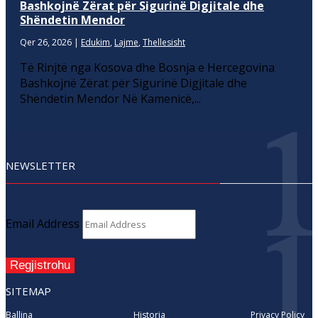
Bashkojnë Zërat për Sigurinë Digjitale dhe
Shëndetin Mendor
Qer 26, 2026
|
Edukim
,
Lajme
,
Thellesisht
Të Rinjtë nga Kosova dhe Bosnja e Hercegovina
Bashkojnë Zërat për Sigurinë Digjitale dhe
Shëndetin Mendor Në Kamenicë,...
NEWSLETTER
Email Address
Regjistrohu
SITEMAP
Ballina
Historia
Privacy Policy