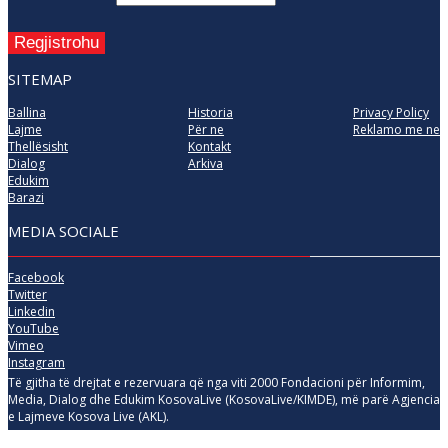
Regjistrohu
SITEMAP
Ballina
Historia
Privacy Policy
Lajme
Për ne
Reklamo me ne
Thellësisht
Kontakt
Dialog
Arkiva
Edukim
Barazi
MEDIA SOCIALE
Facebook
Twitter
Linkedin
YouTube
Vimeo
Instagram
Të gjitha të drejtat e rezervuara që nga viti 2000 Fondacioni për Informim,
Media, Dialog dhe Edukim KosovaLive (KosovaLive/KIMDE), më parë Agjencia
e Lajmeve Kosova Live (AKL).