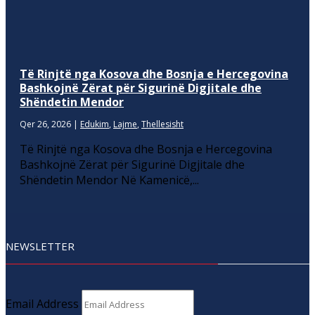
Të Rinjtë nga Kosova dhe Bosnja e Hercegovina
Bashkojnë Zërat për Sigurinë Digjitale dhe
Shëndetin Mendor
Qer 26, 2026
|
Edukim
,
Lajme
,
Thellesisht
Të Rinjtë nga Kosova dhe Bosnja e Hercegovina
Bashkojnë Zërat për Sigurinë Digjitale dhe
Shëndetin Mendor Në Kamenicë,...
NEWSLETTER
Email Address