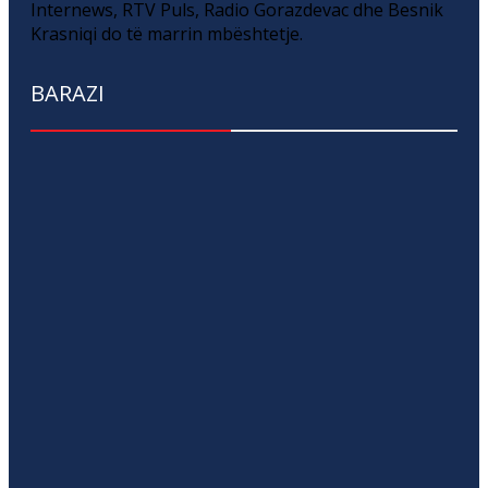
Internews, RTV Puls, Radio Gorazdevac dhe Besnik
Krasniqi do të marrin mbështetje.
BARAZI