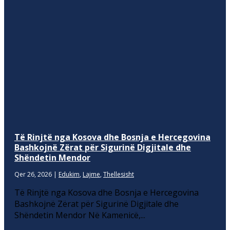
Të Rinjtë nga Kosova dhe Bosnja e Hercegovina
Bashkojnë Zërat për Sigurinë Digjitale dhe
Shëndetin Mendor
Qer 26, 2026
|
Edukim
,
Lajme
,
Thellesisht
Të Rinjtë nga Kosova dhe Bosnja e Hercegovina
Bashkojnë Zërat për Sigurinë Digjitale dhe
Shëndetin Mendor Në Kamenicë,...