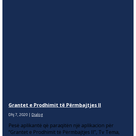
Grantet e Prodhimit të Përmbajtjes II
Dhj 7, 2020
|
Dialog
Pesë aplikantë që paraqitën një aplikacion për
“Grantet e Prodhimit të Përmbajtjes II”, Tv Tema,