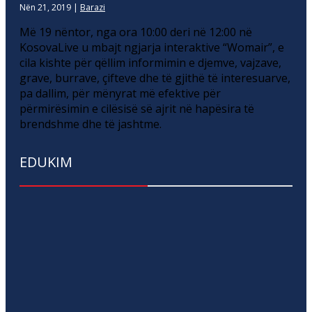
Nën 21, 2019
|
Barazi
Më 19 nëntor, nga ora 10:00 deri në 12:00 në
KosovaLive u mbajt ngjarja interaktive “Womair”, e
cila kishte për qëllim informimin e djemve, vajzave,
grave, burrave, çifteve dhe të gjithë të interesuarve,
pa dallim, për mënyrat më efektive për
përmirësimin e cilësisë së ajrit në hapësira të
brendshme dhe të jashtme.
EDUKIM