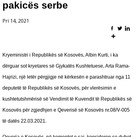
pakicës serbe
Pri 14, 2021
Kryeministri i Republikës së Kosovës, Albin Kurti, i ka
dërguar sot kryetares së Gjykatës Kushtetuese, Arta Rama-
Hajrizi, një letër përgjigje në kërkesën e parashtruar nga 11
deputetë të Republikës së Kosovës, për vlerësimin e
kushtetutshmërisë së Vendimit të Kuvendit të Republikës së
Kosovës për zgjedhjen e Qeverisë së Kosovës nr.08/V-005
të datës 22.03.2021.
Qeveria e Kosovës, në komentet e saj, konsideron se duhet