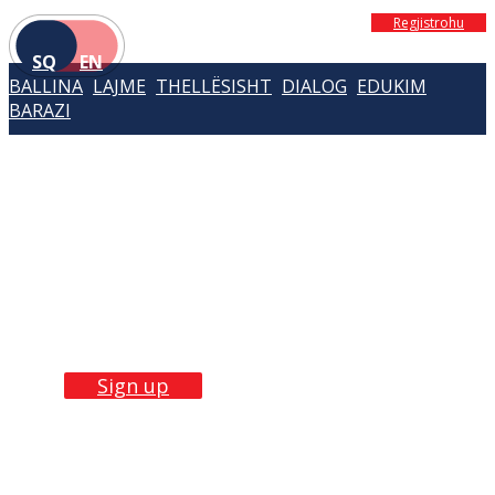
Regjistrohu
SQ
EN
BALLINA
LAJME
THELLËSISHT
DIALOG
EDUKIM
BARAZI
Build Skills with
our
trainings
Sign up now!
Sign up