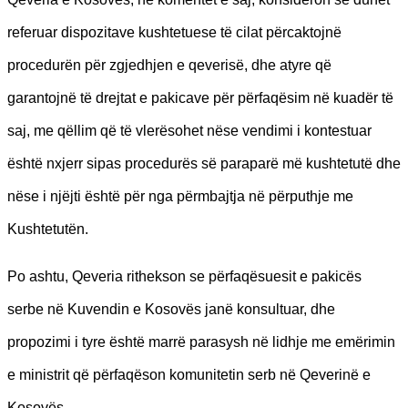
referuar dispozitave kushtetuese të cilat përcaktojnë
procedurën për zgjedhjen e qeverisë, dhe atyre që
garantojnë të drejtat e pakicave për përfaqësim në kuadër të
saj, me qëllim që të vlerësohet nëse vendimi i kontestuar
është nxjerr sipas procedurës së paraparë më kushtetutë dhe
nëse i njëjti është për nga përmbajtja në përputhje me
Kushtetutën.
Po ashtu, Qeveria rithekson se përfaqësuesit e pakicës
serbe në Kuvendin e Kosovës janë konsultuar, dhe
propozimi i tyre është marrë parasysh në lidhje me emërimin
e ministrit që përfaqëson komunitetin serb në Qeverinë e
Kosovës.