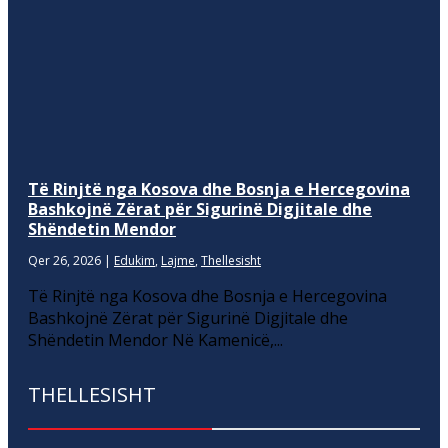
Të Rinjtë nga Kosova dhe Bosnja e Hercegovina
Bashkojnë Zërat për Sigurinë Digjitale dhe
Shëndetin Mendor
Qer 26, 2026
|
Edukim
,
Lajme
,
Thellesisht
Të Rinjtë nga Kosova dhe Bosnja e Hercegovina
Bashkojnë Zërat për Sigurinë Digjitale dhe
Shëndetin Mendor Në Kamenicë,...
THELLESISHT