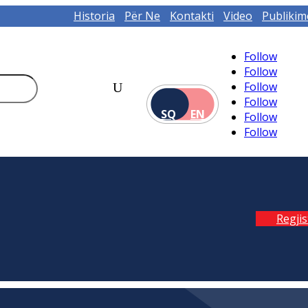
Historia
Për Ne
Kontakti
Video
Publikim
Follow
Follow
Follow
Follow
SQ
EN
Follow
Follow
Regji