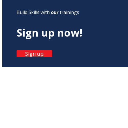
Build Skills with
our
trainings
Sign up now!
Sign up