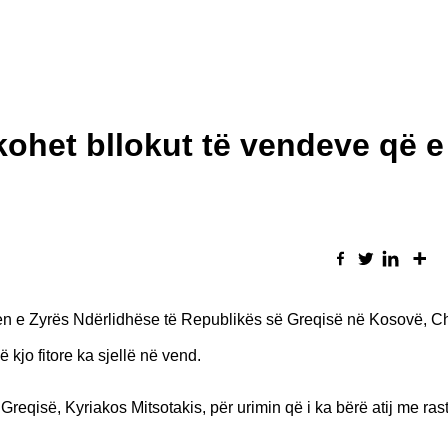
shkohet bllokut të vendeve që e
hefen e Zyrës Ndërlidhëse të Republikës së Greqisë në Kosovë, C
që kjo fitore ka sjellë në vend.
të Greqisë, Kyriakos Mitsotakis, për urimin që i ka bërë atij me ras