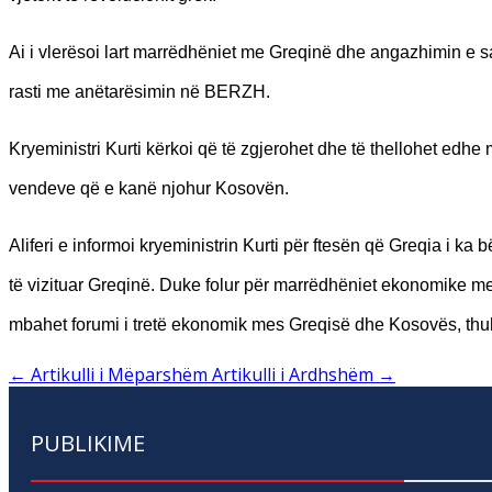
Ai i vlerësoi lart marrëdhëniet me Greqinë dhe angazhimin e s
rasti me anëtarësimin në BERZH.
Kryeministri Kurti kërkoi që të zgjerohet dhe të thellohet edhe
vendeve që e kanë njohur Kosovën.
Aliferi e informoi kryeministrin Kurti për ftesën që Greqia i 
të vizituar Greqinë. Duke folur për marrëdhëniet ekonomike mes
mbahet forumi i tretë ekonomik mes Greqisë dhe Kosovës, thuh
←
Artikulli i Mëparshëm
Artikulli i Ardhshëm
→
PUBLIKIME