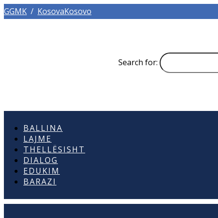
GGMK
/
KosovaKosovo
Search for:
BALLINA
LAJME
THELLËSISHT
DIALOG
EDUKIM
BARAZI