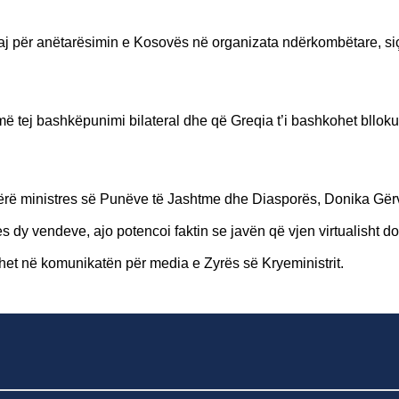
aj për anëtarësimin e Kosovës në organizata ndërkombëtare, siç
 më tej bashkëpunimi bilateral dhe që Greqia t’i bashkohet blloku
ka bërë ministres së Punëve të Jashtme dhe Diasporës, Donika Gër
 dy vendeve, ajo potencoi faktin se javën që vjen virtualisht do
et në komunikatën për media e Zyrës së Kryeministrit.