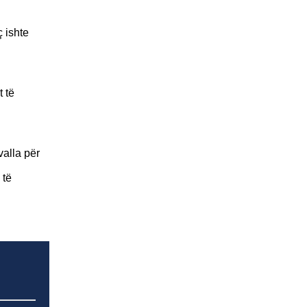
 ishte
t të
valla për
 të