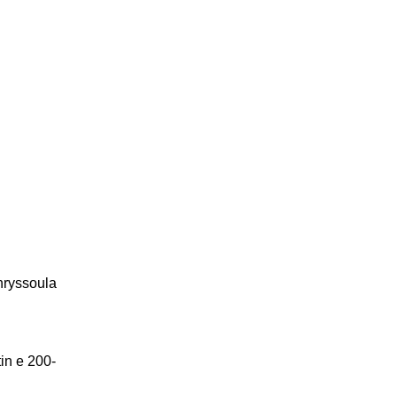
hryssoula
tin e 200-