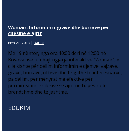
Womair: Informimi i grave dhe burrave për
cilësinë e ajrit
Nën 21, 2019
|
Barazi
Më 19 nëntor, nga ora 10:00 deri në 12:00 në
KosovaLive u mbajt ngjarja interaktive “Womair”, e
cila kishte për qëllim informimin e djemve, vajzave,
grave, burrave, çifteve dhe të gjithë të interesuarve,
pa dallim, për mënyrat më efektive për
përmirësimin e cilësisë së ajrit në hapësira të
brendshme dhe të jashtme.
EDUKIM