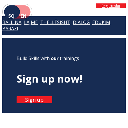
Regjistrohu
SQ
EN
BALLINA
LAJME
THELLËSISHT
DIALOG
EDUKIM
BARAZI
Build Skills with
our
trainings
Sign up now!
Sign up