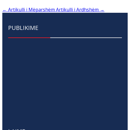
←
Artikulli i Mëparshëm
Artikulli i Ardhshëm
→
PUBLIKIME