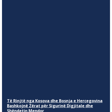
Të Rinjtë nga Kosova dhe Bosnja e Hercegovina
Bashkojnë Zërat për Sigurinë Digjitale dhe
Shëndetin Mendor