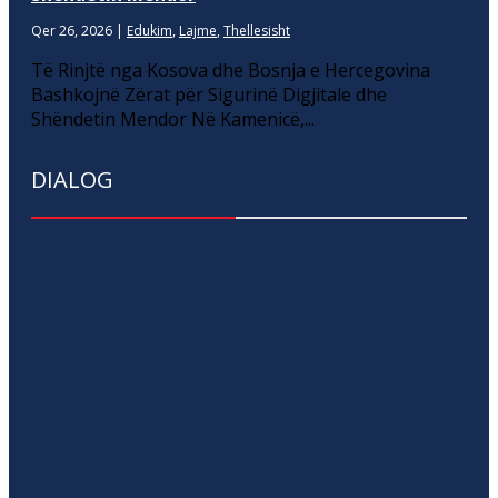
Qer 26, 2026
|
Edukim
,
Lajme
,
Thellesisht
Të Rinjtë nga Kosova dhe Bosnja e Hercegovina
Bashkojnë Zërat për Sigurinë Digjitale dhe
Shëndetin Mendor Në Kamenicë,...
DIALOG