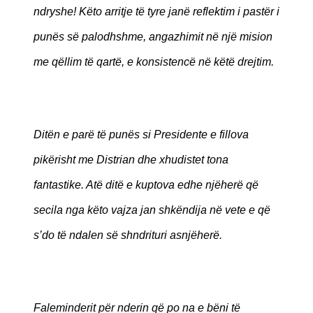
ndryshe! Këto arritje të tyre janë reflektim i pastër i
punës së palodhshme, angazhimit në një mision
me qëllim të qartë, e konsistencë në këtë drejtim.
Ditën e parë të punës si Presidente e fillova
pikërisht me Distrian dhe xhudistet tona
fantastike. Atë ditë e kuptova edhe njëherë që
secila nga këto vajza jan shkëndija në vete e që
s’do të ndalen së shndrituri asnjëherë.
Faleminderit për nderin që po na e bëni të