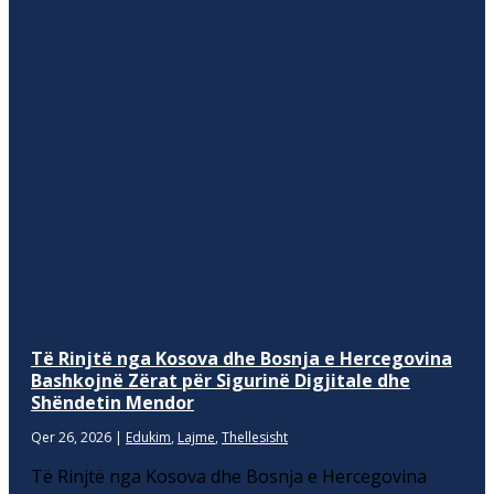
Të Rinjtë nga Kosova dhe Bosnja e Hercegovina
Bashkojnë Zërat për Sigurinë Digjitale dhe
Shëndetin Mendor
Qer 26, 2026
|
Edukim
,
Lajme
,
Thellesisht
Të Rinjtë nga Kosova dhe Bosnja e Hercegovina