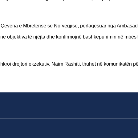
Qeveria e Mbretërisë së Norvegjisë, përfaqësuar nga Ambasa
në objektiva të njëjta dhe konfirmojnë bashkëpunimin në mbësh
roi drejtori ekzekutiv, Naim Rashiti, thuhet në komunikatën p