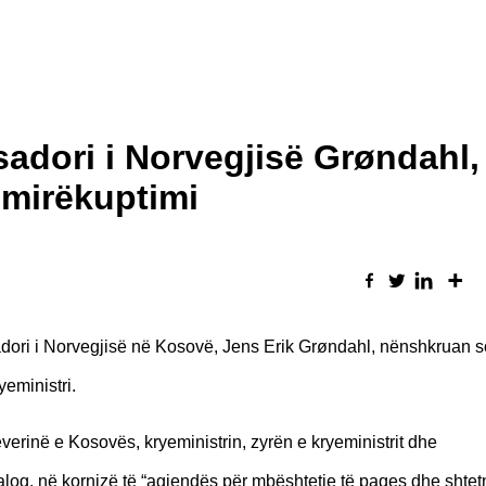
sadori i Norvegjisë Grøndahl,
mirëkuptimi
adori i Norvegjisë në Kosovë, Jens Erik Grøndahl, nënshkruan s
eministri.
rinë e Kosovës, kryeministrin, zyrën e kryeministrit dhe
alog, në kornizë të “agjendës për mbështetje të paqes dhe shtetn