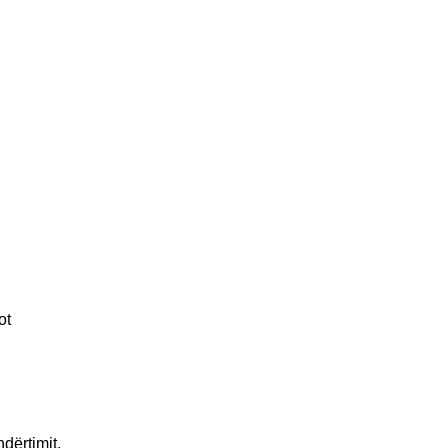
ot
dërtimit,