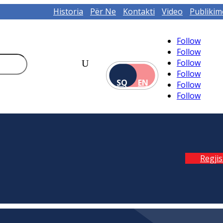
Historia
Për Ne
Kontakti
Video
Publikim
Follow
Follow
Follow
Follow
SQ
EN
Follow
Follow
Regji