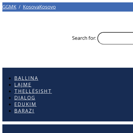
GGMK
/
KosovaKosovo
Search for:
BALLINA
LAJME
THELLËSISHT
DIALOG
EDUKIM
BARAZI