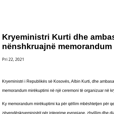
Kryeministri Kurti dhe amba
nënshkruajnë memorandum 
Pri 22, 2021
Kryeministri i Republikës së Kosovës, Albin Kurti, dhe ambas
memorandum mirëkuptimi në një ceremoni të organizuar në kry
Ky memorandum mirëkuptimi ka për qëllim mbështetjen për qeve
zëvendëskryeministrit për integrime evropiane, zhvillim dhe di