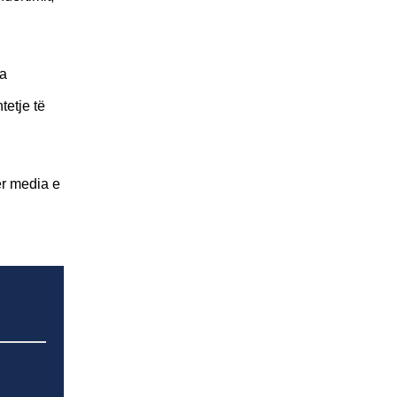
da
tetje të
ër media e