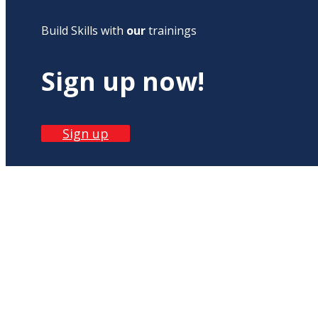
Build Skills with
our
trainings
Sign up now!
Sign up