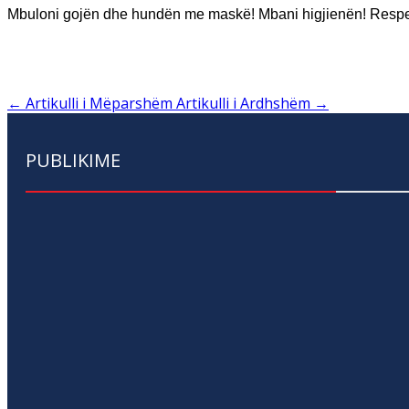
Mbuloni gojën dhe hundën me maskë! Mbani higjienën! Respe
←
Artikulli i Mëparshëm
Artikulli i Ardhshëm
→
PUBLIKIME