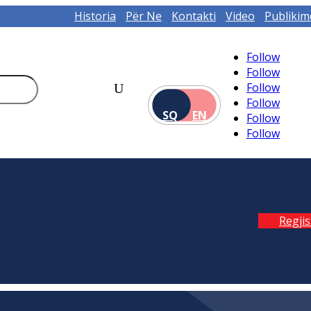
Historia
Për Ne
Kontakti
Video
Publikim
Follow
Follow
Follow
Follow
SQ
EN
Follow
Follow
Regji