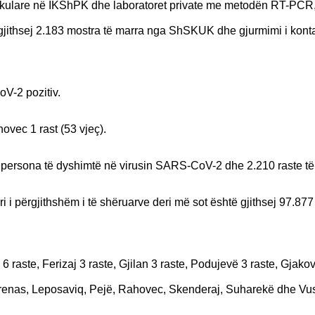
olekulare në IKShPK dhe laboratoret private me metodën RT-PCR,
 gjithsej 2.183 mostra të marra nga ShSKUK dhe gjurmimi i kont
V-2 pozitiv.
ovec 1 rast (53 vjeç).
5 persona të dyshimtë në virusin SARS-CoV-2 dhe 2.210 raste të
i i përgjithshëm i të shëruarve deri më sot është gjithsej 97.877 
6 raste, Ferizaj 3 raste, Gjilan 3 raste, Podujevë 3 raste, Gjakov
Drenas, Leposaviq, Pejë, Rahovec, Skenderaj, Suharekë dhe Vush