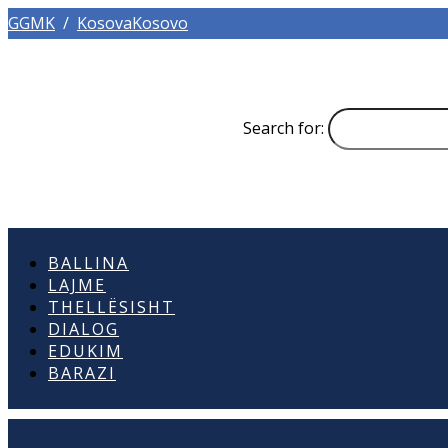
GGMK
/
KosovaKosovo
Search for:
BALLINA
LAJME
THELLËSISHT
DIALOG
EDUKIM
BARAZI