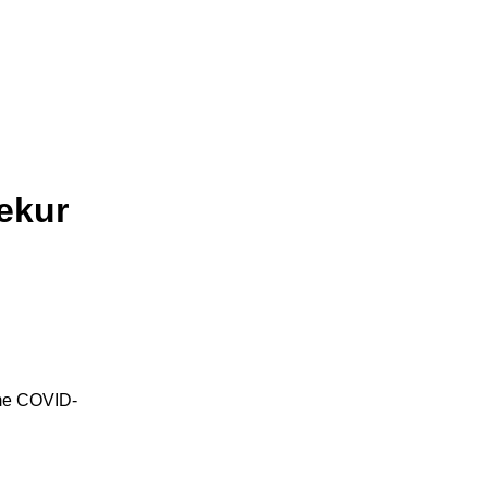
dekur
e me COVID-