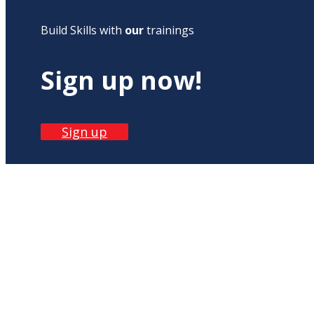
Build Skills with
our
trainings
Sign up now!
Sign up