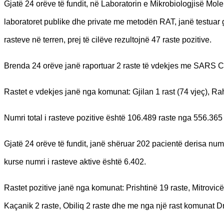
Gjatë 24 orëve të fundit, në Laboratorin e Mikrobiologjisë M
laboratoret publike dhe private me metodën RAT, janë testuar
rasteve në terren, prej të cilëve rezultojnë 47 raste pozitive.
Brenda 24 orëve janë raportuar 2 raste të vdekjes me SARS Co
Rastet e vdekjes janë nga komunat: Gjilan 1 rast (74 vjeç), Rah
Numri total i rasteve pozitive është 106.489 raste nga 556.36
Gjatë 24 orëve të fundit, janë shëruar 202 pacientë derisa numr
kurse numri i rasteve aktive është 6.402.
Rastet pozitive janë nga komunat: Prishtinë 19 raste, Mitrovicë 
Kaçanik 2 raste, Obiliq 2 raste dhe me nga një rast komunat 