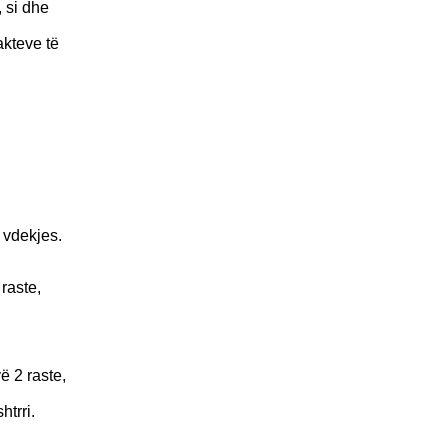
 si dhe
akteve të
 vdekjes.
raste,
ë 2 raste,
trri.