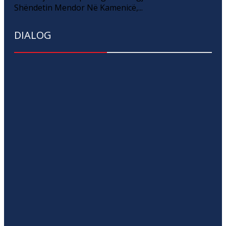
Shëndetin Mendor Në Kamenicë,...
DIALOG