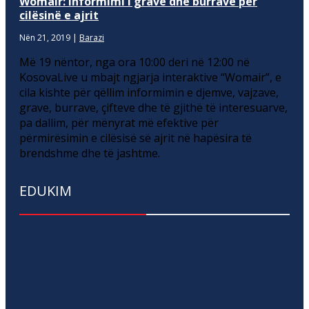
Womair: Informimi i grave dhe burrave për
cilësinë e ajrit
Nën 21, 2019
|
Barazi
Më 19 nëntor, nga ora 10:00 deri në 12:00 në
KosovaLive u mbajt ngjarja interaktive “Womair”, e
cila kishte për qëllim informimin e djemve, vajzave,
grave, burrave, çifteve dhe të gjithë të interesuarve,
pa dallim, për mënyrat më efektive për
përmirësimin e cilësisë së ajrit në hapësira të
brendshme dhe të jashtme.
EDUKIM