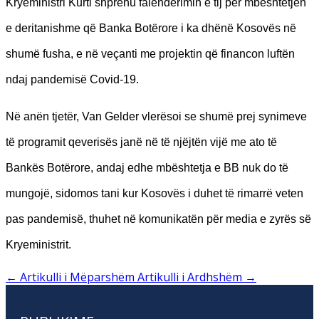
Kryeministri Kurti shprehu falënderimin e tij për mbështetjen
e deritanishme që Banka Botërore i ka dhënë Kosovës në
shumë fusha, e në veçanti me projektin që financon luftën
ndaj pandemisë Covid-19.
Në anën tjetër, Van Gelder vlerësoi se shumë prej synimeve
të programit qeverisës janë në të njëjtën vijë me ato të
Bankës Botërore, andaj edhe mbështetja e BB nuk do të
mungojë, sidomos tani kur Kosovës i duhet të rimarrë veten
pas pandemisë, thuhet në komunikatën për media e zyrës së
Kryeministrit.
←
Artikulli i Mëparshëm
Artikulli i Ardhshëm
→