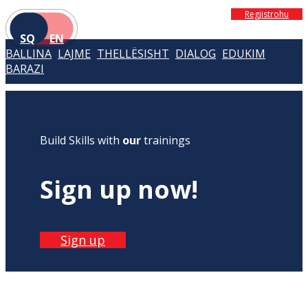
Regjistrohu
SQ
EN
BALLINA
LAJME
THELLËSISHT
DIALOG
EDUKIM
BARAZI
Build Skills with
our
trainings
Sign up now!
Sign up