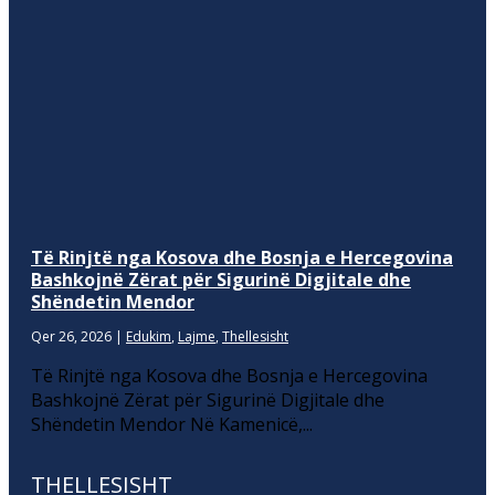
Të Rinjtë nga Kosova dhe Bosnja e Hercegovina
Bashkojnë Zërat për Sigurinë Digjitale dhe
Shëndetin Mendor
Qer 26, 2026
|
Edukim
,
Lajme
,
Thellesisht
Të Rinjtë nga Kosova dhe Bosnja e Hercegovina
Bashkojnë Zërat për Sigurinë Digjitale dhe
Shëndetin Mendor Në Kamenicë,...
THELLESISHT