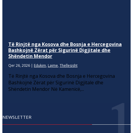
Të Rinjtë nga Kosova dhe Bosnja e Hercegovina
Bashkojnë Zërat për Sigurinë Digjitale dhe
Shëndetin Mendor
Qer 26, 2026
|
Edukim
,
Lajme
,
Thellesisht
Të Rinjtë nga Kosova dhe Bosnja e Hercegovina
Bashkojnë Zërat për Sigurinë Digjitale dhe
Shëndetin Mendor Në Kamenicë,...
NEWSLETTER