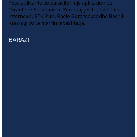
Pesë aplikantë që paraqitën një aplikacion për
“Grantet e Prodhimit të Përmbajtjes II”, Tv Tema,
Internews, RTV Puls, Radio Gorazdevac dhe Besnik
Krasniqi do të marrin mbështetje.
BARAZI