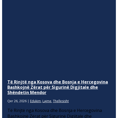
Të Rinjtë nga Kosova dhe Bosnja e Hercegovina
Bashkojnë Zërat për Sigurinë Digjitale dhe
Shëndetin Mendor
Qer 26, 2026
|
Edukim
,
Lajme
,
Thellesisht
Të Rinjtë nga Kosova dhe Bosnja e Hercegovina
Bashkojnë Zërat për Sigurinë Digjitale dhe