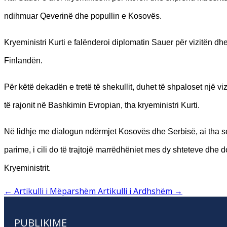
ndihmuar Qeverinë dhe popullin e Kosovës.
Kryeministri Kurti e falënderoi diplomatin Sauer për vizitën d
Finlandën.
Për këtë dekadën e tretë të shekullit, duhet të shpaloset një vi
të rajonit në Bashkimin Evropian, tha kryeministri Kurti.
Në lidhje me dialogun ndërmjet Kosovës dhe Serbisë, ai tha se t
parime, i cili do të trajtojë marrëdhëniet mes dy shteteve dhe 
Kryeministrit.
←
Artikulli i Mëparshëm
Artikulli i Ardhshëm
→
PUBLIKIME