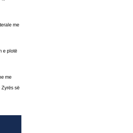
aterale me
n e plotë
dhe me
e Zyrës së