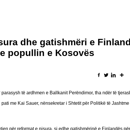
isura dhe gatishmëri e Finlan
e popullin e Kosovës
parasysh të ardhmen e Ballkanit Perëndimor, tha ndër të tjeras
 pati me Kai Sauer, nënsekretar i Shtetit për Politikë të Jashtm
tjen për reformat e nisura, si edhe gatishmërinë e Finlandës për