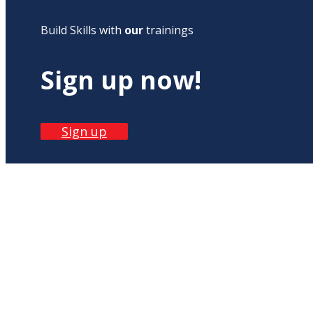
Build Skills with
our
trainings
Sign up now!
Sign up