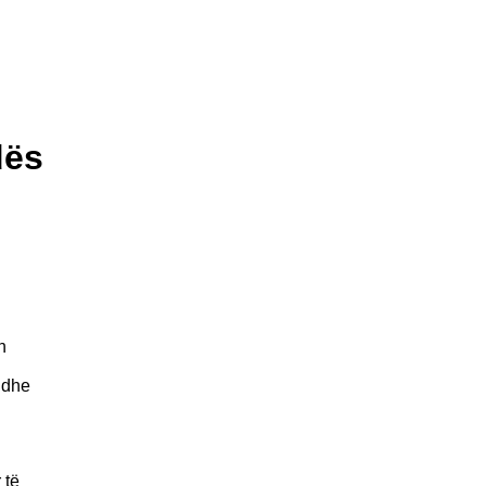
dës
h
e dhe
 të