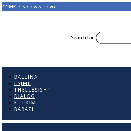
GGMK
/
KosovaKosovo
Search for:
BALLINA
LAJME
THELLËSISHT
DIALOG
EDUKIM
BARAZI