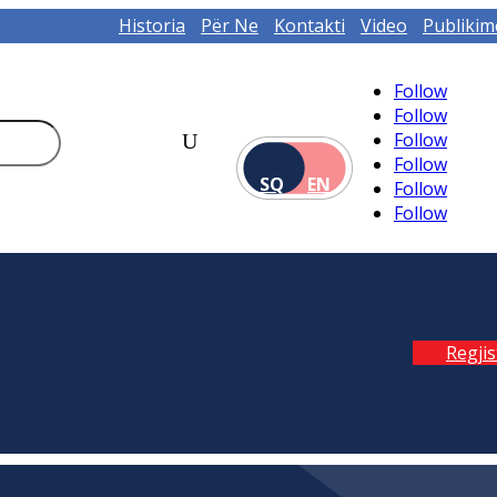
Historia
Për Ne
Kontakti
Video
Publikim
Follow
Follow
Follow
Follow
SQ
EN
Follow
Follow
Regji