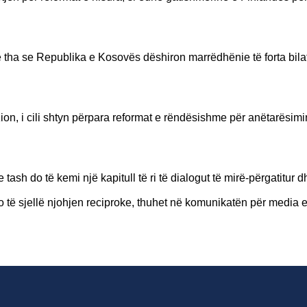
he tha se Republika e Kosovës dëshiron marrëdhënie të forta bil
zion, i cili shtyn përpara reformat e rëndësishme për anëtarësimi
ash do të kemi një kapitull të ri të dialogut të mirë-përgatitur 
do të sjellë njohjen reciproke, thuhet në komunikatën për media 