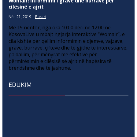
Womair: Informimi i grave dhe burrave për
cilësinë e ajrit
Nën 21, 2019
|
Barazi
Më 19 nëntor, nga ora 10:00 deri në 12:00 në
KosovaLive u mbajt ngjarja interaktive “Womair”, e
cila kishte për qëllim informimin e djemve, vajzave,
grave, burrave, çifteve dhe të gjithë të interesuarve,
pa dallim, për mënyrat më efektive për
përmirësimin e cilësisë së ajrit në hapësira të
brendshme dhe të jashtme.
EDUKIM