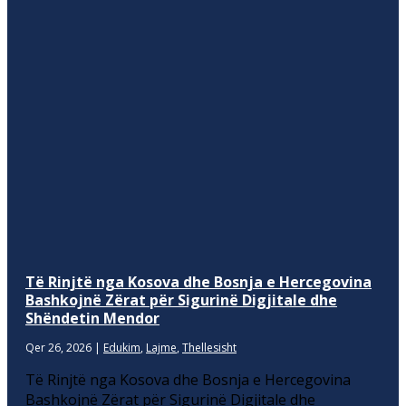
Të Rinjtë nga Kosova dhe Bosnja e Hercegovina
Bashkojnë Zërat për Sigurinë Digjitale dhe
Shëndetin Mendor
Qer 26, 2026
|
Edukim
,
Lajme
,
Thellesisht
Të Rinjtë nga Kosova dhe Bosnja e Hercegovina
Bashkojnë Zërat për Sigurinë Digjitale dhe