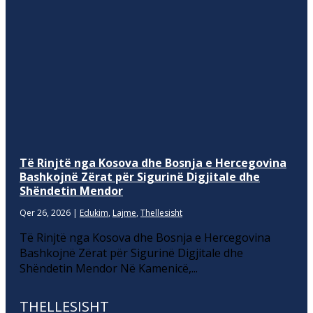
Të Rinjtë nga Kosova dhe Bosnja e Hercegovina
Bashkojnë Zërat për Sigurinë Digjitale dhe
Shëndetin Mendor
Qer 26, 2026
|
Edukim
,
Lajme
,
Thellesisht
Të Rinjtë nga Kosova dhe Bosnja e Hercegovina
Bashkojnë Zërat për Sigurinë Digjitale dhe
Shëndetin Mendor Në Kamenicë,...
THELLESISHT