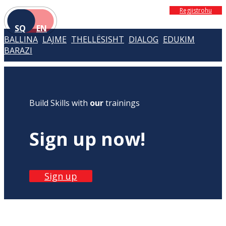
Regjistrohu
SQ
EN
BALLINA
LAJME
THELLËSISHT
DIALOG
EDUKIM
BARAZI
Build Skills with
our
trainings
Sign up now!
Sign up