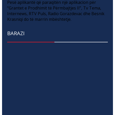
Pesë aplikantë që paraqitën një aplikacion për
“Grantet e Prodhimit të Përmbajtjes II”, Tv Tema,
Internews, RTV Puls, Radio Gorazdevac dhe Besnik
Krasniqi do të marrin mbështetje.
BARAZI