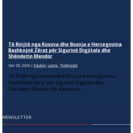
Të Rinjtë nga Kosova dhe Bosnja e Hercegovina
Bashkojnë Zërat për Sigurinë Digjitale dhe
Shëndetin Mendor
Qer 26, 2026
|
Edukim
,
Lajme
,
Thellesisht
Të Rinjtë nga Kosova dhe Bosnja e Hercegovina
Bashkojnë Zërat për Sigurinë Digjitale dhe
Shëndetin Mendor Në Kamenicë,...
NEWSLETTER