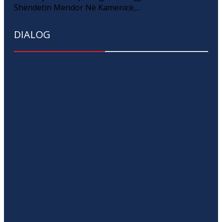
Shëndetin Mendor Në Kamenicë,...
DIALOG