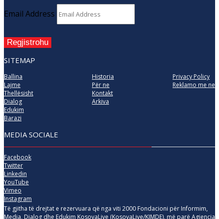
Email Address
Regjistrohu
SITEMAP
Ballina
Historia
Privacy Policy
Lajme
Për ne
Reklamo me ne
Thellësisht
Kontakt
Dialog
Arkiva
Edukim
Barazi
MEDIA SOCIALE
Facebook
Twitter
Linkedin
YouTube
Vimeo
Instagram
Të gjitha të drejtat e rezervuara që nga viti 2000 Fondacioni për Informim,
Media, Dialog dhe Edukim KosovaLive (KosovaLive/KIMDE), më parë Agjencia