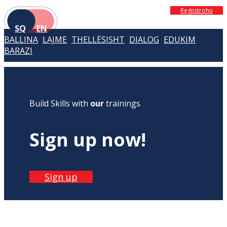
Regjistrohu
SQ
EN
BALLINA
LAJME
THELLËSISHT
DIALOG
EDUKIM
BARAZI
Build Skills with
our
trainings
Sign up now!
Sign up