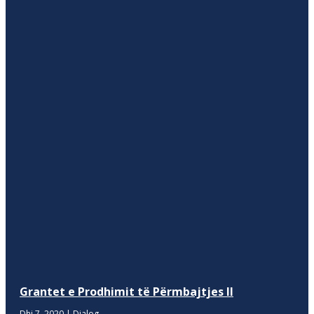
Grantet e Prodhimit të Përmbajtjes II
Dhj 7, 2020
|
Dialog