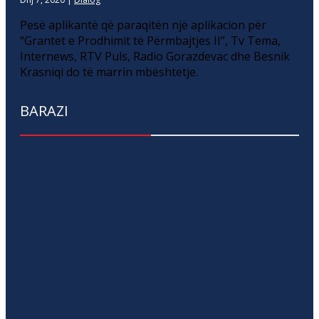
Pesë aplikantë që paraqitën një aplikacion për
“Grantet e Prodhimit të Përmbajtjes II”, Tv Tema,
Internews, RTV Puls, Radio Gorazdevac dhe Besnik
Krasniqi do të marrin mbështetje.
BARAZI