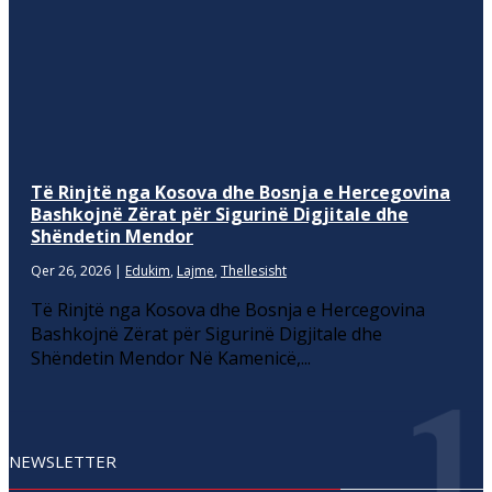
Të Rinjtë nga Kosova dhe Bosnja e Hercegovina
Bashkojnë Zërat për Sigurinë Digjitale dhe
Shëndetin Mendor
Qer 26, 2026
|
Edukim
,
Lajme
,
Thellesisht
Të Rinjtë nga Kosova dhe Bosnja e Hercegovina
Bashkojnë Zërat për Sigurinë Digjitale dhe
Shëndetin Mendor Në Kamenicë,...
NEWSLETTER