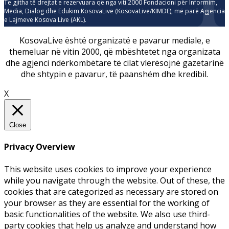
Të gjitha të drejtat e rezervuara që nga viti 2000 Fondacioni për Informim,
Media, Dialog dhe Edukim KosovaLive (KosovaLive/KIMDE), më parë Agjencia
e Lajmeve Kosova Live (AKL).
KosovaLive është organizatë e pavarur mediale, e
themeluar në vitin 2000, që mbështetet nga organizata
dhe agjenci ndërkombëtare të cilat vlerësojnë gazetarinë
dhe shtypin e pavarur, të paanshëm dhe kredibil.
X
Close
Privacy Overview
This website uses cookies to improve your experience
while you navigate through the website. Out of these, the
cookies that are categorized as necessary are stored on
your browser as they are essential for the working of
basic functionalities of the website. We also use third-
party cookies that help us analyze and understand how