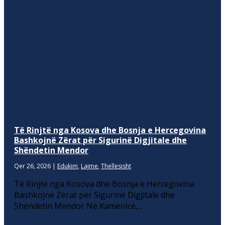
Të Rinjtë nga Kosova dhe Bosnja e Hercegovina
Bashkojnë Zërat për Sigurinë Digjitale dhe
Shëndetin Mendor
Qer 26, 2026
|
Edukim
,
Lajme
,
Thellesisht
Të Rinjtë nga Kosova dhe Bosnja e Hercegovina
Bashkojnë Zërat për Sigurinë Digjitale dhe
Shëndetin Mendor Në Kamenicë,...