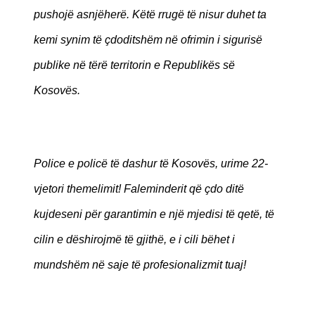
pushojë asnjëherë. Këtë rrugë të nisur duhet ta
kemi synim të çdoditshëm në ofrimin i sigurisë
publike në tërë territorin e Republikës së
Kosovës.
Police e policë të dashur të Kosovës, urime 22-
vjetori themelimit! Faleminderit që çdo ditë
kujdeseni për garantimin e një mjedisi të qetë, të
cilin e dëshirojmë të gjithë, e i cili bëhet i
mundshëm në saje të profesionalizmit tuaj!