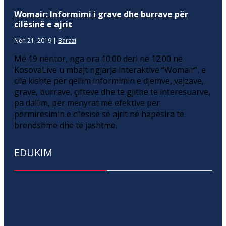
Womair: Informimi i grave dhe burrave për
cilësinë e ajrit
Nën 21, 2019
|
Barazi
Më 19 nëntor, nga ora 10:00 deri në 12:00 në
KosovaLive u mbajt ngjarja interaktive “Womair”, e
cila kishte për qëllim informimin e djemve, vajzave,
grave, burrave, çifteve dhe të gjithë të interesuarve,
pa dallim, për mënyrat më efektive për
përmirësimin e cilësisë së ajrit në hapësira të
brendshme dhe të jashtme.
EDUKIM