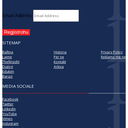
Email Address
Regjistrohu
SITEMAP
Ballina
Historia
Privacy Policy
Lajme
Për ne
Reklamo me ne
Thellësisht
Kontakt
Dialog
Arkiva
Edukim
Barazi
MEDIA SOCIALE
Facebook
Twitter
Linkedin
YouTube
Vimeo
Instagram