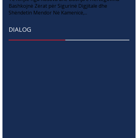
Bashkojnë Zërat për Sigurinë Digjitale dhe
Shëndetin Mendor Në Kamenicë,...
DIALOG