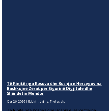
Të Rinjtë nga Kosova dhe Bosnja e Hercegovina
Bashkojnë Zërat për Sigurinë Digjitale dhe
Shëndetin Mendor
Qer 26, 2026
|
Edukim
,
Lajme
,
Thellesisht
Të Rinjtë nga Kosova dhe Bosnja e Hercegovina