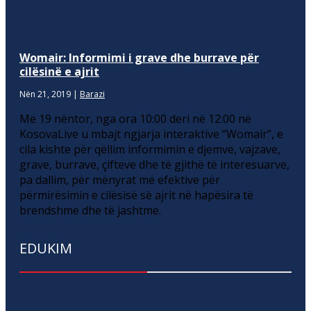
Womair: Informimi i grave dhe burrave për
cilësinë e ajrit
Nën 21, 2019
|
Barazi
Më 19 nëntor, nga ora 10:00 deri në 12:00 në
KosovaLive u mbajt ngjarja interaktive “Womair”, e
cila kishte për qëllim informimin e djemve, vajzave,
grave, burrave, çifteve dhe të gjithë të interesuarve,
pa dallim, për mënyrat më efektive për
përmirësimin e cilësisë së ajrit në hapësira të
brendshme dhe të jashtme.
EDUKIM