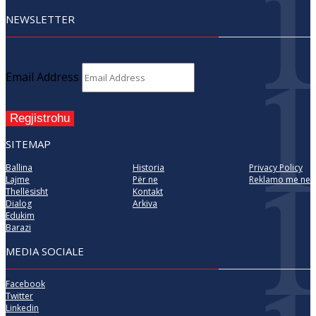
NEWSLETTER
Email Address
Regjistrohu
SITEMAP
Ballina
Historia
Privacy Policy
Lajme
Për ne
Reklamo me ne
Thellësisht
Kontakt
Dialog
Arkiva
Edukim
Barazi
MEDIA SOCIALE
Facebook
Twitter
Linkedin