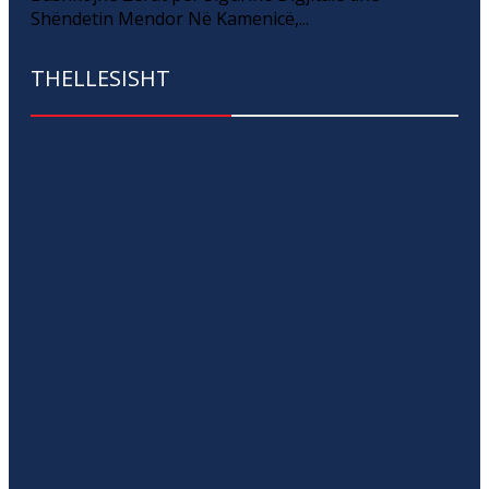
Shëndetin Mendor Në Kamenicë,...
THELLESISHT