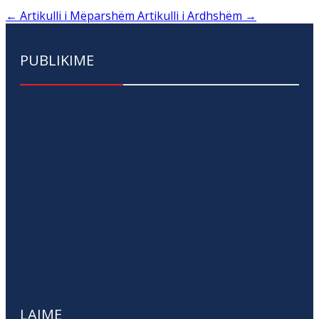
←
Artikulli i Mëparshëm
Artikulli i Ardhshëm
→
PUBLIKIME
LAJME