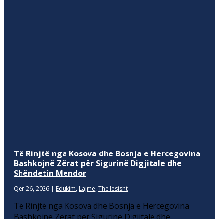
Të Rinjtë nga Kosova dhe Bosnja e Hercegovina
Bashkojnë Zërat për Sigurinë Digjitale dhe
Shëndetin Mendor
Qer 26, 2026
|
Edukim
,
Lajme
,
Thellesisht
Të Rinjtë nga Kosova dhe Bosnja e Hercegovina
Bashkojnë Zërat për Sigurinë Digjitale dhe