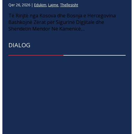
Qer 26, 2026
|
Edukim
,
Lajme
,
Thellesisht
Të Rinjtë nga Kosova dhe Bosnja e Hercegovina
Bashkojnë Zërat për Sigurinë Digjitale dhe
Shëndetin Mendor Në Kamenicë,...
DIALOG