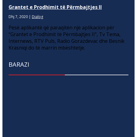
Grantet e Prodhimit të Përmbajtjes II
Dhj 7, 2020
|
Dialog
Pesë aplikantë që paraqitën një aplikacion për
“Grantet e Prodhimit të Përmbajtjes II”, Tv Tema,
Internews, RTV Puls, Radio Gorazdevac dhe Besnik
Krasniqi do të marrin mbështetje.
BARAZI