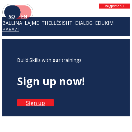
Regjistrohu
SQ
EN
BALLINA
LAJME
THELLËSISHT
DIALOG
EDUKIM
BARAZI
Build Skills with
our
trainings
Sign up now!
Sign up