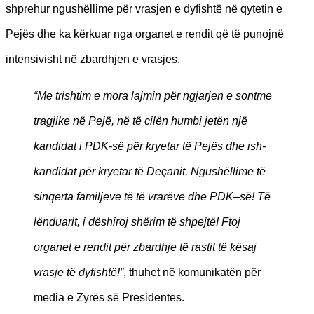
shprehur ngushëllime për vrasjen e dyfishtë në qytetin e
Pejës dhe ka kërkuar nga organet e rendit që të punojnë
intensivisht në zbardhjen e vrasjes.
“Me trishtim e mora lajmin për ngjarjen e sontme
tragjike në Pejë, në të cilën humbi jetën një
kandidat i PDK-së për kryetar të Pejës dhe ish-
kandidat për kryetar të Deçanit. Ngushëllime të
sinqerta familjeve të të vrarëve dhe PDK–së! Të
lënduarit, i dëshiroj shërim të shpejtë! Ftoj
organet e rendit për zbardhje të rastit të kësaj
vrasje të dyfishtë!”
, thuhet në komunikatën për
media e Zyrës së Presidentes.