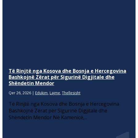
Të Rinjtë nga Kosova dhe Bosnja e Hercegovina
Bashkojnë Zërat për Sigurinë Digjitale dhe
Shëndetin Mendor
Qer 26, 2026
|
Edukim
,
Lajme
,
Thellesisht
Të Rinjtë nga Kosova dhe Bosnja e Hercegovina
Bashkojnë Zërat për Sigurinë Digjitale dhe
Shëndetin Mendor Në Kamenicë,...