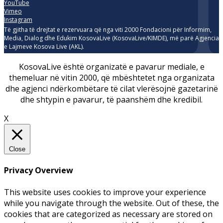
YouTube
Vimeo
Instagram
Të gjitha të drejtat e rezervuara që nga viti 2000 Fondacioni për Informim,
Media, Dialog dhe Edukim KosovaLive (KosovaLive/KIMDE), më parë Agjencia
e Lajmeve Kosova Live (AKL).
KosovaLive është organizatë e pavarur mediale, e
themeluar në vitin 2000, që mbështetet nga organizata
dhe agjenci ndërkombëtare të cilat vlerësojnë gazetarinë
dhe shtypin e pavarur, të paanshëm dhe kredibil.
X
Close
Privacy Overview
This website uses cookies to improve your experience
while you navigate through the website. Out of these, the
cookies that are categorized as necessary are stored on