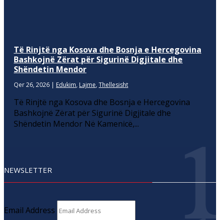
Të Rinjtë nga Kosova dhe Bosnja e Hercegovina
Bashkojnë Zërat për Sigurinë Digjitale dhe
Shëndetin Mendor
Qer 26, 2026
|
Edukim
,
Lajme
,
Thellesisht
Të Rinjtë nga Kosova dhe Bosnja e Hercegovina
Bashkojnë Zërat për Sigurinë Digjitale dhe
Shëndetin Mendor Në Kamenicë,...
NEWSLETTER
Email Address