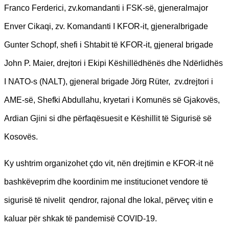
Franco Ferderici, zv.komandanti i FSK-së, gjeneralmajor
Enver Cikaqi, zv. Komandanti I KFOR-it, gjeneralbrigade
Gunter Schopf, shefi i Shtabit të KFOR-it, gjeneral brigade
John P. Maier, drejtori i Ekipi Këshillëdhënës dhe Ndërlidhës
I NATO-s (NALT), gjeneral brigade Jörg Rüter, zv.drejtori i
AME-së, Shefki Abdullahu, kryetari i Komunës së Gjakovës,
Ardian Gjini si dhe përfaqësuesit e Këshillit të Sigurisë së
Kosovës.
Ky ushtrim organizohet çdo vit, nën drejtimin e KFOR-it në
bashkëveprim dhe koordinim me institucionet vendore të
sigurisë të nivelit qendror, rajonal dhe lokal, përveç vitin e
kaluar për shkak të pandemisë COVID-19.