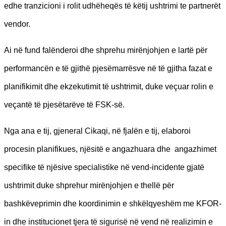
edhe tranzicioni i rolit udhëheqës të këtij ushtrimi te partnerët
vendor.
Ai në fund falënderoi dhe shprehu mirënjohjen e lartë për
performancën e të gjithë pjesëmarrësve në të gjitha fazat e
planifikimit dhe ekzekutimit të ushtrimit, duke veçuar rolin e
veçantë të pjesëtarëve të FSK-së.
Nga ana e tij, gjeneral Cikaqi, në fjalën e tij, elaboroi
procesin planifikues, njësitë e angazhuara dhe angazhimet
specifike të njësive specialistike në vend-incidente gjatë
ushtrimit duke shprehur mirënjohjen e thellë për
bashkëveprimin dhe koordinimin e shkëlqyeshëm me KFOR-
in dhe institucionet tjera të sigurisë në vend në realizimin e