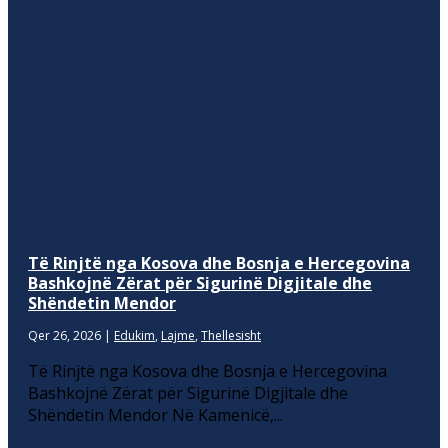
Të Rinjtë nga Kosova dhe Bosnja e Hercegovina
Bashkojnë Zërat për Sigurinë Digjitale dhe
Shëndetin Mendor
Qer 26, 2026
|
Edukim
,
Lajme
,
Thellesisht
Të Rinjtë nga Kosova dhe Bosnja e Hercegovina
Bashkojnë Zërat për Sigurinë Digjitale dhe
Shëndetin Mendor Në Kamenicë,...