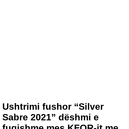
Ushtrimi fushor “Silver
Sabre 2021” dëshmi e
fuqishme mes KFOR-it me