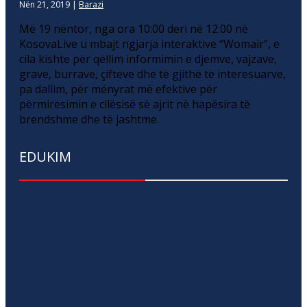
Nën 21, 2019
|
Barazi
Më 19 nëntor, nga ora 10:00 deri në 12:00 në
KosovaLive u mbajt ngjarja interaktive “Womair”, e
cila kishte për qëllim informimin e djemve, vajzave,
grave, burrave, çifteve dhe të gjithë të interesuarve,
pa dallim, për mënyrat më efektive për
përmirësimin e cilësisë së ajrit në hapësira të
brendshme dhe të jashtme.
EDUKIM