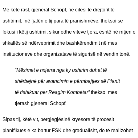
Me këtë rast, gjeneral Schopf, në cilësi të drejtorit të
ushtrimit, në fjalën e tij para të pranishmëve, theksoi se
fokusi i këtij ushtrimi, sikur edhe viteve tjera, është në rritjen e
shkallës së ndërveprimit dhe bashkërendimit në mes
institucioneve dhe organizatave të sigurisë në vendin tonë.
“Mësimet e nxjerra nga ky ushtrim duhet të
shërbejnë për avancimin e përmbajtjes së Planit
të rishikuar për Reagim Kombëtar”
theksoi mes
tjerash gjeneral Schopf.
Sipas tij, këtë vit, përgjegjësinë kryesore të procesit
planifikues e ka bartur FSK dhe gradualisht, do të realizohet