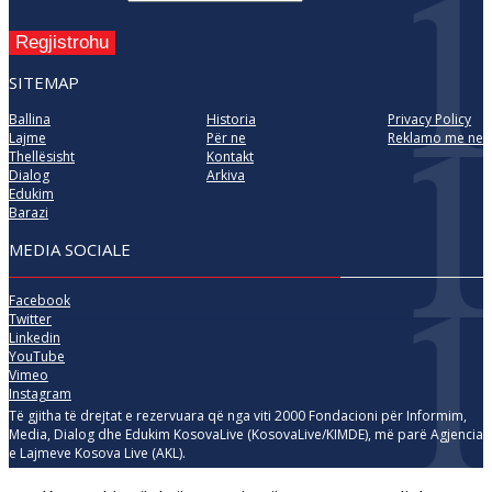
Regjistrohu
SITEMAP
Ballina
Historia
Privacy Policy
Lajme
Për ne
Reklamo me ne
Thellësisht
Kontakt
Dialog
Arkiva
Edukim
Barazi
MEDIA SOCIALE
Facebook
Twitter
Linkedin
YouTube
Vimeo
Instagram
Të gjitha të drejtat e rezervuara që nga viti 2000 Fondacioni për Informim,
Media, Dialog dhe Edukim KosovaLive (KosovaLive/KIMDE), më parë Agjencia
e Lajmeve Kosova Live (AKL).