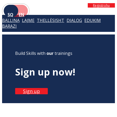
Regjistrohu
SQ
EN
BALLINA
LAJME
THELLËSISHT
DIALOG
EDUKIM
BARAZI
Build Skills with
our
trainings
Sign up now!
Sign up