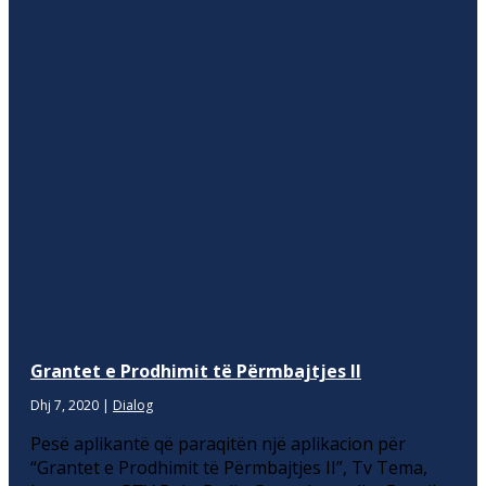
Grantet e Prodhimit të Përmbajtjes II
Dhj 7, 2020
|
Dialog
Pesë aplikantë që paraqitën një aplikacion për
“Grantet e Prodhimit të Përmbajtjes II”, Tv Tema,