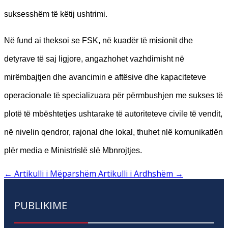
suksesshëm të këtij ushtrimi.
Në fund ai theksoi se FSK, në kuadër të misionit dhe
detyrave të saj ligjore, angazhohet vazhdimisht në
mirëmbajtjen dhe avancimin e aftësive dhe kapaciteteve
operacionale të specializuara për përmbushjen me sukses të
plotë të mbështetjes ushtarake të autoriteteve civile të vendit,
në nivelin qendror, rajonal dhe lokal, thuhet nlë komunikatlën
plër media e Ministrislë slë Mbnrojtjes.
←
Artikulli i Mëparshëm
Artikulli i Ardhshëm
→
PUBLIKIME