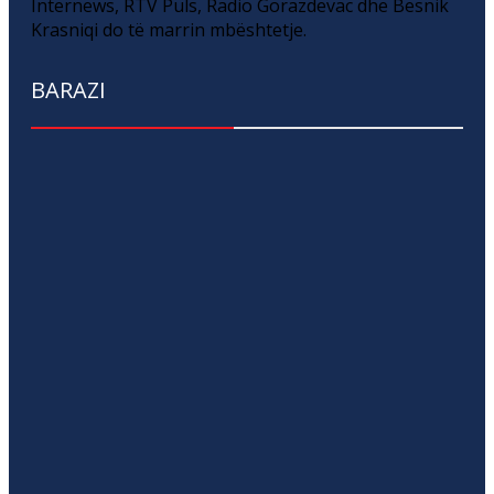
Internews, RTV Puls, Radio Gorazdevac dhe Besnik
Krasniqi do të marrin mbështetje.
BARAZI