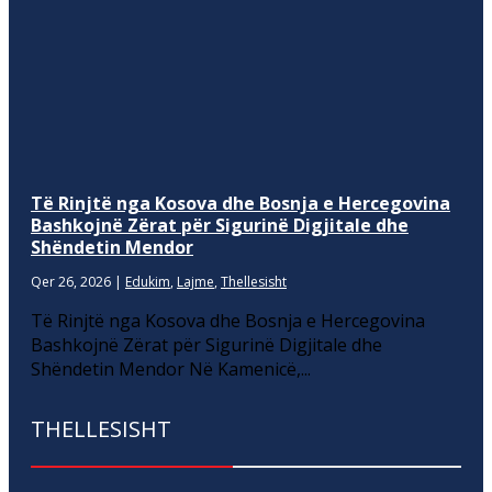
Të Rinjtë nga Kosova dhe Bosnja e Hercegovina
Bashkojnë Zërat për Sigurinë Digjitale dhe
Shëndetin Mendor
Qer 26, 2026
|
Edukim
,
Lajme
,
Thellesisht
Të Rinjtë nga Kosova dhe Bosnja e Hercegovina
Bashkojnë Zërat për Sigurinë Digjitale dhe
Shëndetin Mendor Në Kamenicë,...
THELLESISHT