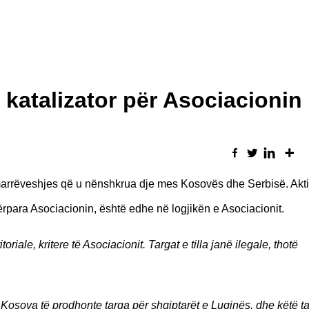
 katalizator për Asociacionin
arrëveshjes që u nënshkrua dje mes Kosovës dhe Serbisë. Aktiv
ara Asociacionin, është edhe në logjikën e Asociacionit.
oriale, kritere të Asociacionit. Targat e tilla janë ilegale, thotë
kur Kosova të prodhonte targa për shqiptarët e Luginës, dhe këtë t