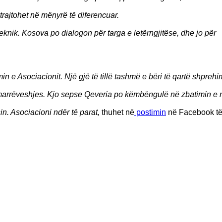
trajtohet në mënyrë të diferencuar.
knik. Kosova po dialogon për targa e letërngjitëse, dhe jo për
in e Asociacionit. Një gjë të tillë tashmë e bëri të qartë shprehi
 marrëveshjes. Kjo sepse Qeveria po këmbëngulë në zbatimin e 
in. Asociacioni ndër të parat,
thuhet në
postimin
në Facebook t