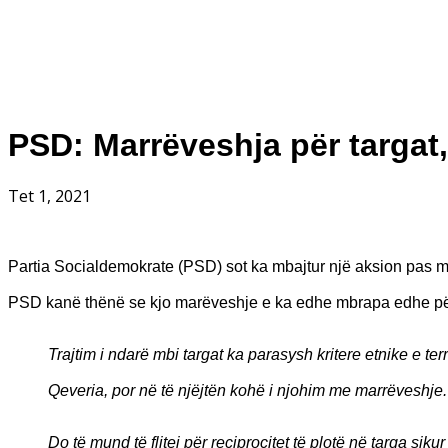
PSD: Marrëveshja për targat,
Tet 1, 2021
Partia Socialdemokrate (PSD) sot ka mbajtur një aksion pas m
PSD kanë thënë se kjo marëveshje e ka edhe mbrapa edhe përp
Trajtim i ndarë mbi targat ka parasysh kritere etnike e territ
Qeveria, por në të njëjtën kohë i njohim me marrëveshje.
Do të mund të flitej për reciprocitet të plotë në targa si