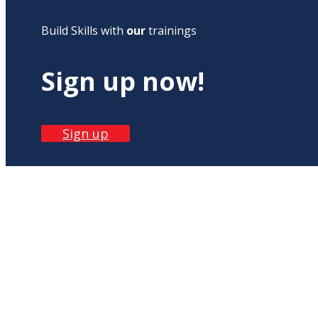
Build Skills with
our
trainings
Sign up now!
Sign up