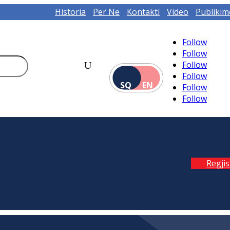
Historia
Për Ne
Kontakti
Video
Publikim
Follow
Follow
Follow
Follow
SQ
EN
Follow
Follow
Regji