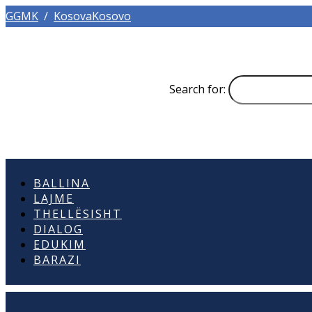
GGMK
/
KosovaKosovo
Search for:
BALLINA
LAJME
THELLËSISHT
DIALOG
EDUKIM
BARAZI