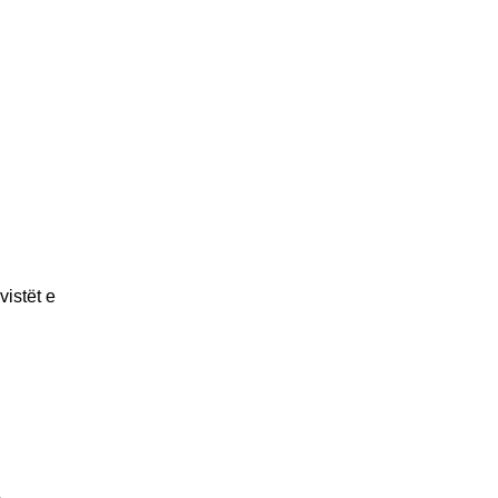
istët e
a