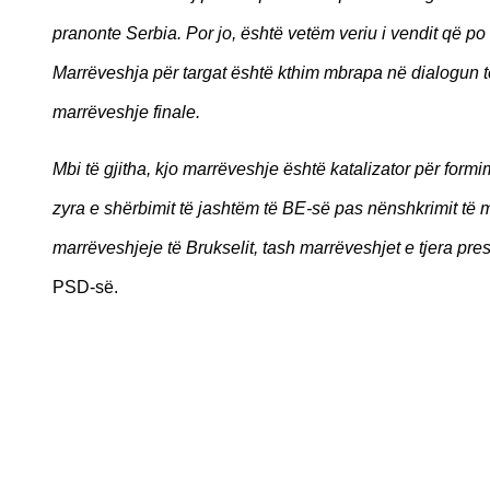
pranonte Serbia. Por jo, është vetëm veriu i vendit që po 
Marrëveshja për targat është kthim mbrapa në dialogun te
marrëveshje finale.
Mbi të gjitha, kjo marrëveshje është katalizator për formim
zyra e shërbimit të jashtëm të BE-së pas nënshkrimit të
marrëveshjeje të Brukselit, tash marrëveshjet e tjera pres
PSD-së.