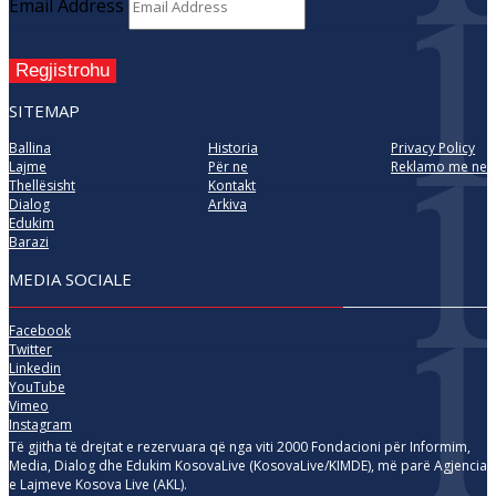
Email Address
Regjistrohu
SITEMAP
Ballina
Historia
Privacy Policy
Lajme
Për ne
Reklamo me ne
Thellësisht
Kontakt
Dialog
Arkiva
Edukim
Barazi
MEDIA SOCIALE
Facebook
Twitter
Linkedin
YouTube
Vimeo
Instagram
Të gjitha të drejtat e rezervuara që nga viti 2000 Fondacioni për Informim,
Media, Dialog dhe Edukim KosovaLive (KosovaLive/KIMDE), më parë Agjencia
e Lajmeve Kosova Live (AKL).