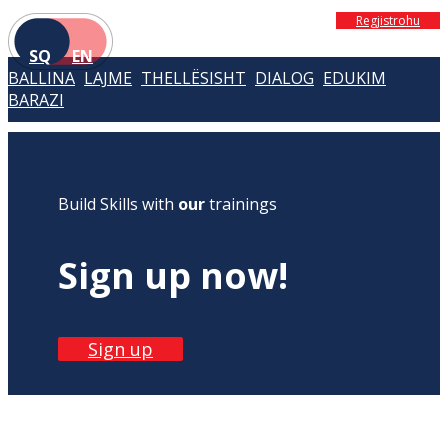
Regjistrohu
SQ
EN
BALLINA
LAJME
THELLËSISHT
DIALOG
EDUKIM
BARAZI
Build Skills with
our
trainings
Sign up now!
Sign up