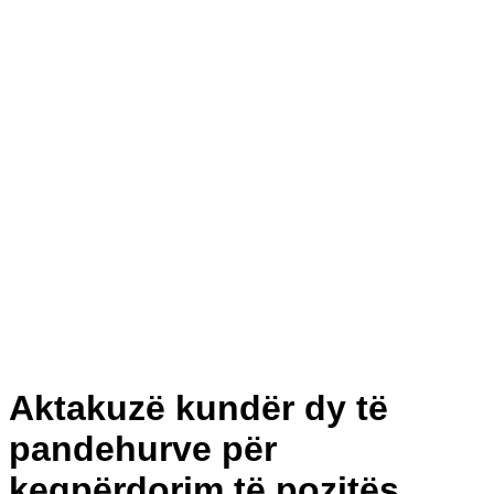
Aktakuzë kundër dy të
pandehurve për
keqpërdorim të pozitës