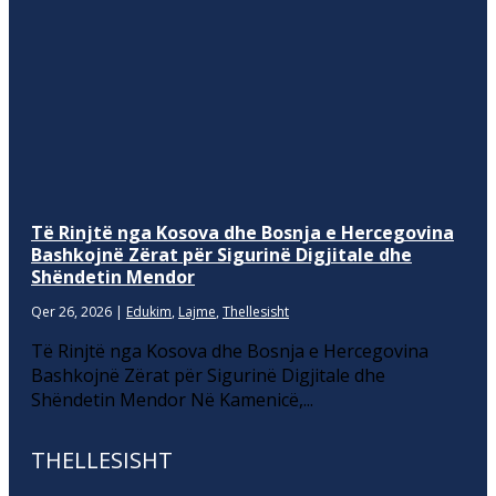
Të Rinjtë nga Kosova dhe Bosnja e Hercegovina
Bashkojnë Zërat për Sigurinë Digjitale dhe
Shëndetin Mendor
Qer 26, 2026
|
Edukim
,
Lajme
,
Thellesisht
Të Rinjtë nga Kosova dhe Bosnja e Hercegovina
Bashkojnë Zërat për Sigurinë Digjitale dhe
Shëndetin Mendor Në Kamenicë,...
THELLESISHT