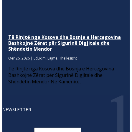
Të Rinjtë nga Kosova dhe Bosnja e Hercegovina
Bashkojnë Zërat për Sigurinë Digjitale dhe
Shëndetin Mendor
Qer 26, 2026
|
Edukim
,
Lajme
,
Thellesisht
Të Rinjtë nga Kosova dhe Bosnja e Hercegovina
Bashkojnë Zërat për Sigurinë Digjitale dhe
Shëndetin Mendor Në Kamenicë,...
NEWSLETTER