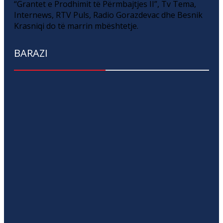
“Grantet e Prodhimit të Përmbajtjes II”, Tv Tema,
Internews, RTV Puls, Radio Gorazdevac dhe Besnik
Krasniqi do të marrin mbështetje.
BARAZI