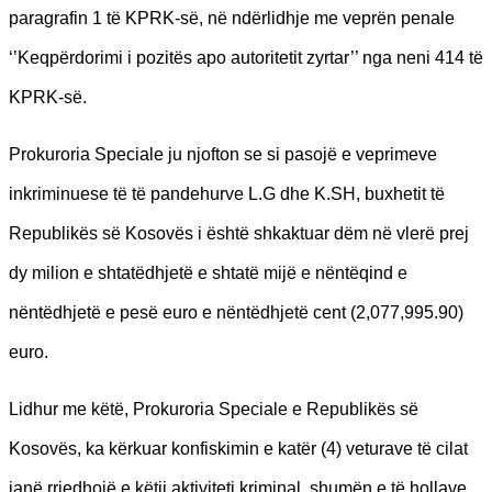
paragrafin 1 të KPRK-së, në ndërlidhje me veprën penale
‘’Keqpërdorimi i pozitës apo autoritetit zyrtar’’ nga neni 414 të
KPRK-së.
Prokuroria Speciale ju njofton se si pasojë e veprimeve
inkriminuese të të pandehurve L.G dhe K.SH, buxhetit të
Republikës së Kosovës i është shkaktuar dëm në vlerë prej
dy milion e shtatëdhjetë e shtatë mijë e nëntëqind e
nëntëdhjetë e pesë euro e nëntëdhjetë cent (2,077,995.90)
euro.
Lidhur me këtë, Prokuroria Speciale e Republikës së
Kosovës, ka kërkuar konfiskimin e katër (4) veturave të cilat
janë rrjedhojë e këtij aktiviteti kriminal, shumën e të hollave