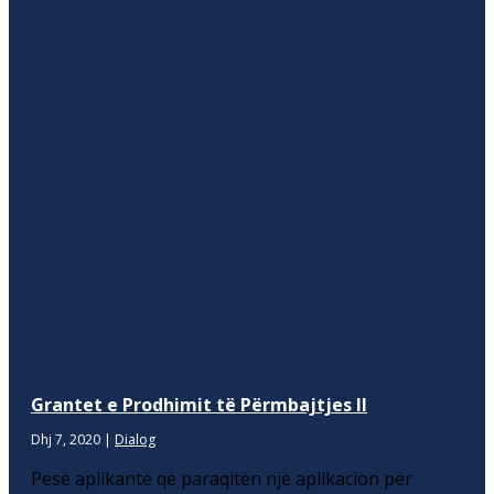
Grantet e Prodhimit të Përmbajtjes II
Dhj 7, 2020
|
Dialog
Pesë aplikantë që paraqitën një aplikacion për