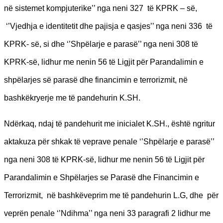
në sistemet kompjuterike’’ nga neni 327 të KPRK – së,
‘’Vjedhja e identitetit dhe pajisja e qasjes’’ nga neni 336 të
KPRK- së, si dhe ‘’Shpëlarje e parasë’’ nga neni 308 të
KPRK-së, lidhur me nenin 56 të Ligjit për Parandalimin e
shpëlarjes së parasë dhe financimin e terrorizmit, në
bashkëkryerje me të pandehurin K.SH.
Ndërkaq, ndaj të pandehurit me inicialet K.SH., është ngritur
aktakuza për shkak të veprave penale ‘’Shpëlarje e parasë’’
nga neni 308 të KPRK-së, lidhur me nenin 56 të Ligjit për
Parandalimin e Shpëlarjes se Parasë dhe Financimin e
Terrorizmit, në bashkëveprim me të pandehurin L.G, dhe për
veprën penale ‘’Ndihma’’ nga neni 33 paragrafi 2 lidhur me