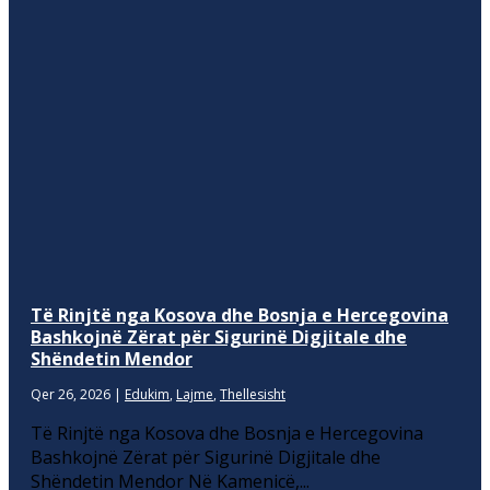
Të Rinjtë nga Kosova dhe Bosnja e Hercegovina
Bashkojnë Zërat për Sigurinë Digjitale dhe
Shëndetin Mendor
Qer 26, 2026
|
Edukim
,
Lajme
,
Thellesisht
Të Rinjtë nga Kosova dhe Bosnja e Hercegovina
Bashkojnë Zërat për Sigurinë Digjitale dhe
Shëndetin Mendor Në Kamenicë,...