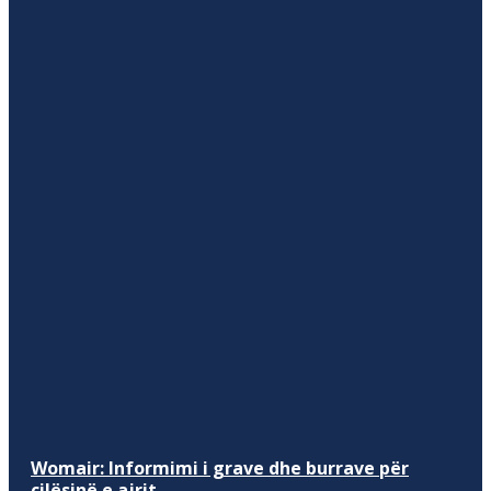
Womair: Informimi i grave dhe burrave për
cilësinë e ajrit