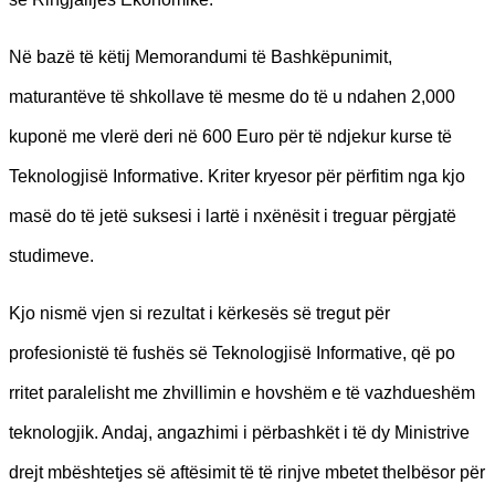
Në bazë të këtij Memorandumi të Bashkëpunimit,
maturantëve të shkollave të mesme do të u ndahen 2,000
kuponë me vlerë deri në 600 Euro për të ndjekur kurse të
Teknologjisë Informative. Kriter kryesor për përfitim nga kjo
masë do të jetë suksesi i lartë i nxënësit i treguar përgjatë
studimeve.
Kjo nismë vjen si rezultat i kërkesës së tregut për
profesionistë të fushës së Teknologjisë Informative, që po
rritet paralelisht me zhvillimin e hovshëm e të vazhdueshëm
teknologjik. Andaj, angazhimi i përbashkët i të dy Ministrive
drejt mbështetjes së aftësimit të të rinjve mbetet thelbësor për