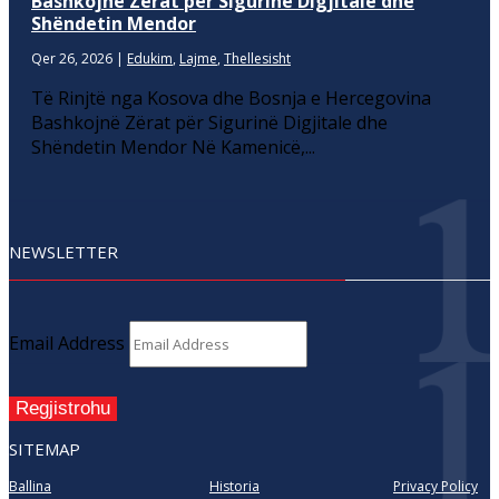
Bashkojnë Zërat për Sigurinë Digjitale dhe
Shëndetin Mendor
Qer 26, 2026
|
Edukim
,
Lajme
,
Thellesisht
Të Rinjtë nga Kosova dhe Bosnja e Hercegovina
Bashkojnë Zërat për Sigurinë Digjitale dhe
Shëndetin Mendor Në Kamenicë,...
NEWSLETTER
Email Address
Regjistrohu
SITEMAP
Ballina
Historia
Privacy Policy