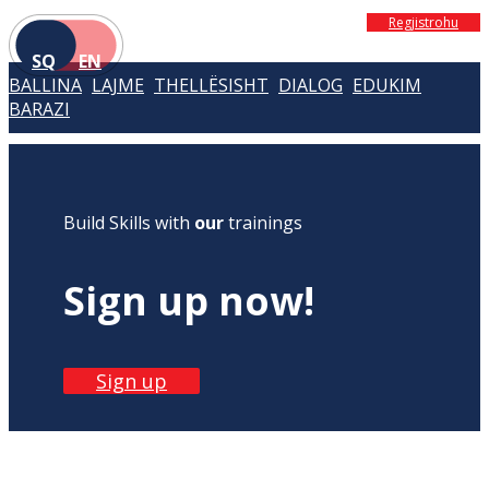
Regjistrohu
SQ
EN
BALLINA
LAJME
THELLËSISHT
DIALOG
EDUKIM
BARAZI
Build Skills with
our
trainings
Sign up now!
Sign up