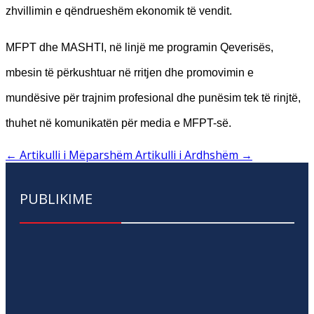
zhvillimin e qëndrueshëm ekonomik të vendit.
MFPT dhe MASHTI, në linjë me programin Qeverisës,
mbesin të përkushtuar në rritjen dhe promovimin e
mundësive për trajnim profesional dhe punësim tek të rinjtë,
thuhet në komunikatën për media e MFPT-së.
←
Artikulli i Mëparshëm
Artikulli i Ardhshëm
→
PUBLIKIME