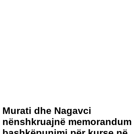
Murati dhe Nagavci
nënshkruajnë memorandum
bashkëpunimi për kurse në