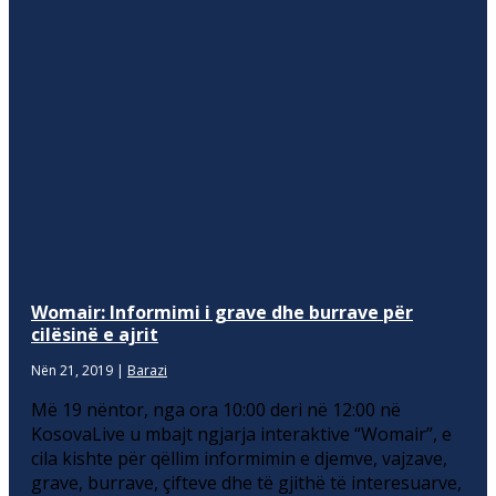
Womair: Informimi i grave dhe burrave për
cilësinë e ajrit
Nën 21, 2019
|
Barazi
Më 19 nëntor, nga ora 10:00 deri në 12:00 në
KosovaLive u mbajt ngjarja interaktive “Womair”, e
cila kishte për qëllim informimin e djemve, vajzave,
grave, burrave, çifteve dhe të gjithë të interesuarve,