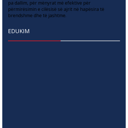
pa dallim, për mënyrat më efektive për
përmirësimin e cilësisë së ajrit në hapësira të
brendshme dhe të jashtme.
EDUKIM