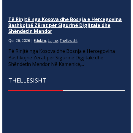
Të Rinjtë nga Kosova dhe Bosnja e Hercegovina
Bashkojnë Zërat për Sigurinë Digjitale dhe
Shëndetin Mendor
Qer 26, 2026
|
Edukim
,
Lajme
,
Thellesisht
Të Rinjtë nga Kosova dhe Bosnja e Hercegovina
Bashkojnë Zërat për Sigurinë Digjitale dhe
Shëndetin Mendor Në Kamenicë,...
THELLESISHT