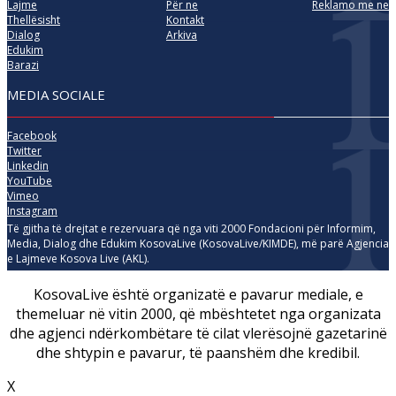
Lajme
Për ne
Reklamo me ne
Thellësisht
Kontakt
Dialog
Arkiva
Edukim
Barazi
MEDIA SOCIALE
Facebook
Twitter
Linkedin
YouTube
Vimeo
Instagram
Të gjitha të drejtat e rezervuara që nga viti 2000 Fondacioni për Informim,
Media, Dialog dhe Edukim KosovaLive (KosovaLive/KIMDE), më parë Agjencia
e Lajmeve Kosova Live (AKL).
KosovaLive është organizatë e pavarur mediale, e
themeluar në vitin 2000, që mbështetet nga organizata
dhe agjenci ndërkombëtare të cilat vlerësojnë gazetarinë
dhe shtypin e pavarur, të paanshëm dhe kredibil.
X