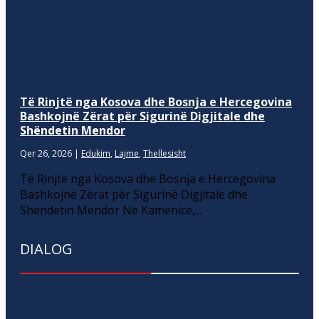
Të Rinjtë nga Kosova dhe Bosnja e Hercegovina
Bashkojnë Zërat për Sigurinë Digjitale dhe
Shëndetin Mendor
Qer 26, 2026
|
Edukim
,
Lajme
,
Thellesisht
Të Rinjtë nga Kosova dhe Bosnja e Hercegovina
Bashkojnë Zërat për Sigurinë Digjitale dhe
Shëndetin Mendor Në Kamenicë,...
DIALOG