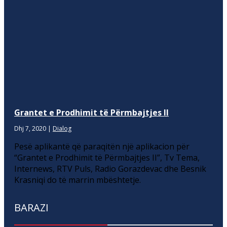
Grantet e Prodhimit të Përmbajtjes II
Dhj 7, 2020
|
Dialog
Pesë aplikantë që paraqitën një aplikacion për
“Grantet e Prodhimit të Përmbajtjes II”, Tv Tema,
Internews, RTV Puls, Radio Gorazdevac dhe Besnik
Krasniqi do të marrin mbështetje.
BARAZI