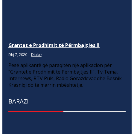
Grantet e Prodhimit të Përmbajtjes II
Dhj 7, 2020
|
Dialog
Pesë aplikantë që paraqitën një aplikacion për
“Grantet e Prodhimit të Përmbajtjes II”, Tv Tema,
Internews, RTV Puls, Radio Gorazdevac dhe Besnik
Krasniqi do të marrin mbështetje.
BARAZI