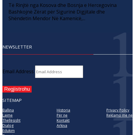
Të Rinjtë nga Kosova dhe Bosnja e Hercegovina
Bashkojnë Zërat për Sigurinë Digjitale dhe
Shëndetin Mendor Në Kamenicë,...
NEWSLETTER
Email Address
Regjistrohu
SITEMAP
Ballina
Historia
Privacy Policy
Lajme
Për ne
Reklamo me ne
Thellësisht
Kontakt
Dialog
Arkiva
Edukim