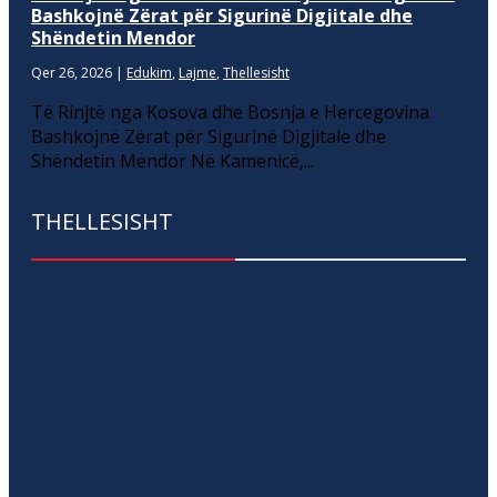
Bashkojnë Zërat për Sigurinë Digjitale dhe
Shëndetin Mendor
Qer 26, 2026
|
Edukim
,
Lajme
,
Thellesisht
Të Rinjtë nga Kosova dhe Bosnja e Hercegovina
Bashkojnë Zërat për Sigurinë Digjitale dhe
Shëndetin Mendor Në Kamenicë,...
THELLESISHT