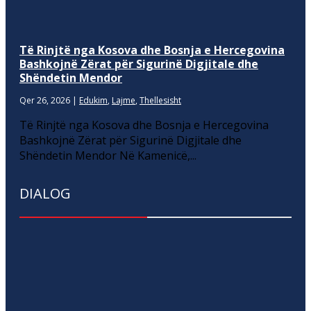
Të Rinjtë nga Kosova dhe Bosnja e Hercegovina
Bashkojnë Zërat për Sigurinë Digjitale dhe
Shëndetin Mendor
Qer 26, 2026
|
Edukim
,
Lajme
,
Thellesisht
Të Rinjtë nga Kosova dhe Bosnja e Hercegovina
Bashkojnë Zërat për Sigurinë Digjitale dhe
Shëndetin Mendor Në Kamenicë,...
DIALOG