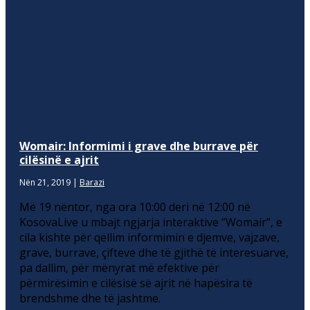
Womair: Informimi i grave dhe burrave për
cilësinë e ajrit
Nën 21, 2019
|
Barazi
Më 19 nëntor, nga ora 10:00 deri në 12:00 në
KosovaLive u mbajt ngjarja interaktive “Womair”, e
cila kishte për qëllim informimin e djemve, vajzave,
grave, burrave, çifteve dhe të gjithë të interesuarve,
pa dallim, për mënyrat më efektive për
përmirësimin e cilësisë së ajrit në hapësira të
brendshme dhe të jashtme.