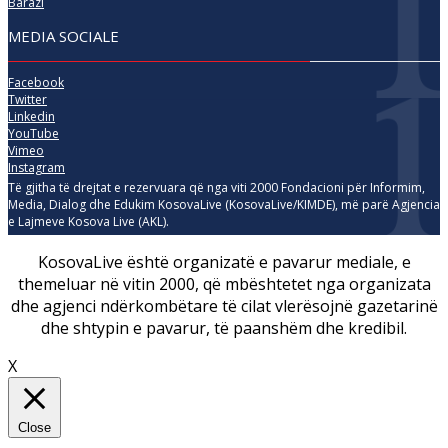
Barazi
MEDIA SOCIALE
Facebook
Twitter
Linkedin
YouTube
Vimeo
Instagram
Të gjitha të drejtat e rezervuara që nga viti 2000 Fondacioni për Informim,
Media, Dialog dhe Edukim KosovaLive (KosovaLive/KIMDE), më parë Agjencia
e Lajmeve Kosova Live (AKL).
KosovaLive është organizatë e pavarur mediale, e
themeluar në vitin 2000, që mbështetet nga organizata
dhe agjenci ndërkombëtare të cilat vlerësojnë gazetarinë
dhe shtypin e pavarur, të paanshëm dhe kredibil.
X
Close