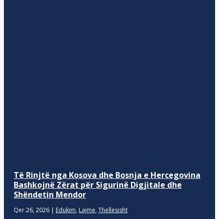
Të Rinjtë nga Kosova dhe Bosnja e Hercegovina
Bashkojnë Zërat për Sigurinë Digjitale dhe
Shëndetin Mendor
Qer 26, 2026
|
Edukim
,
Lajme
,
Thellesisht