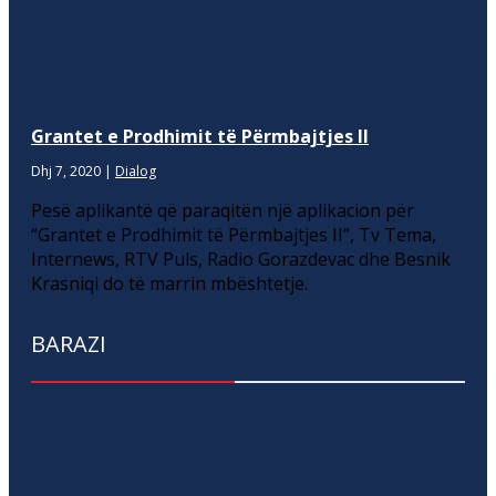
Grantet e Prodhimit të Përmbajtjes II
Dhj 7, 2020
|
Dialog
Pesë aplikantë që paraqitën një aplikacion për
“Grantet e Prodhimit të Përmbajtjes II”, Tv Tema,
Internews, RTV Puls, Radio Gorazdevac dhe Besnik
Krasniqi do të marrin mbështetje.
BARAZI