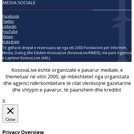
MEDIA SOCIALE
Facebook
Twitter
Linkedin
YouTube
Vimeo
Instagram
Të gjitha të drejtat e rezervuara që nga viti 2000 Fondacioni për Informim,
Media, Dialog dhe Edukim KosovaLive (KosovaLive/KIMDE), më parë Agjencia
e Lajmeve Kosova Live (AKL).
KosovaLive është organizatë e pavarur mediale, e
themeluar në vitin 2000, që mbështetet nga organizata
dhe agjenci ndërkombëtare të cilat vlerësojnë gazetarinë
dhe shtypin e pavarur, të paanshëm dhe kredibil.
X
Close
Privacy Overview