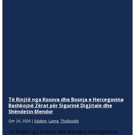
Të Rinjtë nga Kosova dhe Bosnja e Hercegovina
Bashkojnë Zërat për Sigurinë Digjitale dhe
Shëndetin Mendor
Qer 26, 2026
|
Edukim
,
Lajme
,
Thellesisht
Të Rinjtë nga Kosova dhe Bosnja e Hercegovina