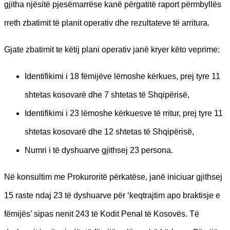
gjitha njësitë pjesëmarrëse kanë përgatitë raport përmbyllës
rreth zbatimit të planit operativ dhe rezultateve të arritura.
Gjate zbatimit te këtij plani operativ janë kryer këto veprime:
Identifikimi i 18 fëmijëve lëmoshe kërkues, prej tyre 11
shtetas kosovarë dhe 7 shtetas të Shqipërisë,
Identifikimi i 23 lëmoshe kërkuesve të rritur, prej tyre 11
shtetas kosovarë dhe 12 shtetas të Shqipërisë,
Numri i të dyshuarve gjithsej 23 persona.
Në konsultim me Prokuroritë përkatëse, janë iniciuar gjithsej
15 raste ndaj 23 të dyshuarve për ‘keqtrajtim apo braktisje e
fëmijës’ sipas nenit 243 të Kodit Penal të Kosovës. Të