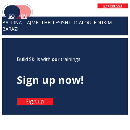
Regjistrohu
SQ
EN
BALLINA
LAJME
THELLËSISHT
DIALOG
EDUKIM
BARAZI
Build Skills with
our
trainings
Sign up now!
Sign up