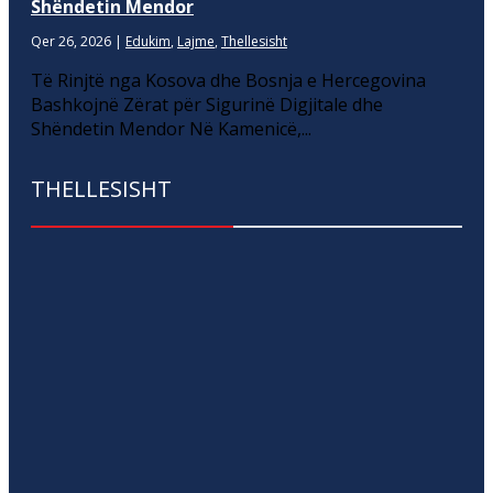
Shëndetin Mendor
Qer 26, 2026
|
Edukim
,
Lajme
,
Thellesisht
Të Rinjtë nga Kosova dhe Bosnja e Hercegovina
Bashkojnë Zërat për Sigurinë Digjitale dhe
Shëndetin Mendor Në Kamenicë,...
THELLESISHT