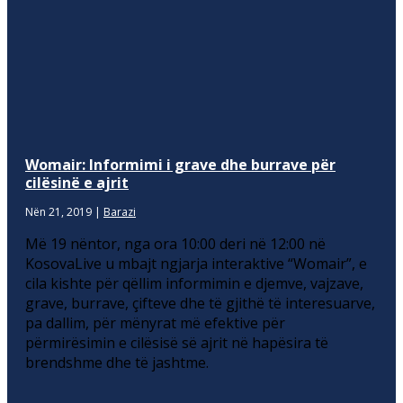
Womair: Informimi i grave dhe burrave për
cilësinë e ajrit
Nën 21, 2019
|
Barazi
Më 19 nëntor, nga ora 10:00 deri në 12:00 në
KosovaLive u mbajt ngjarja interaktive “Womair”, e
cila kishte për qëllim informimin e djemve, vajzave,
grave, burrave, çifteve dhe të gjithë të interesuarve,
pa dallim, për mënyrat më efektive për
përmirësimin e cilësisë së ajrit në hapësira të
brendshme dhe të jashtme.