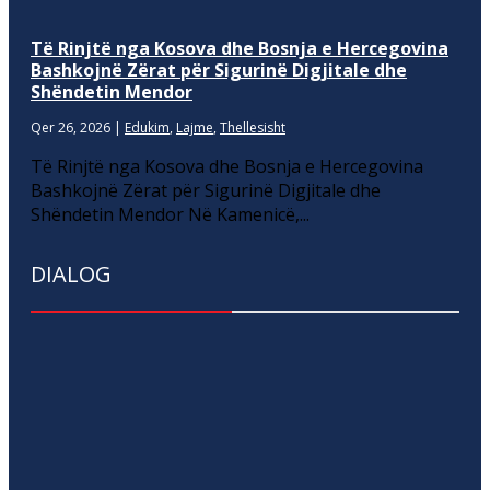
Të Rinjtë nga Kosova dhe Bosnja e Hercegovina
Bashkojnë Zërat për Sigurinë Digjitale dhe
Shëndetin Mendor
Qer 26, 2026
|
Edukim
,
Lajme
,
Thellesisht
Të Rinjtë nga Kosova dhe Bosnja e Hercegovina
Bashkojnë Zërat për Sigurinë Digjitale dhe
Shëndetin Mendor Në Kamenicë,...
DIALOG