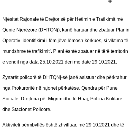
Njësitet Rajonale të Drejtorisë për Hetimin e Trafikimit më
Qenie Njerëzore (DHTQNj), kanë hartuar dhe zbatuar Planin
Operativ ’identifikimi i fëmijëve lëmosh-kërkues, si viktima të
mundshme të trafikimit’. Plani është zbatuar në tërë territorin
e vendit nga data 25.10.2021 deri me datë 29.10.2021.
Zyrtarët policorë të DHTQNj-së janë asistuar dhe përkrahur
nga Prokuroritë në rajonet përkatëse, Qendra për Pune
Sociale, Drejtoria për Migrim dhe të Huaj, Policia Kufitare
dhe Stacionet Policore.
Aktiviteti përmbyllës është zhvilluar, më 29.10.2021 dhe të