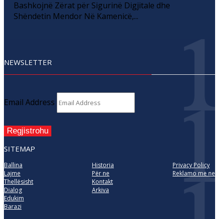
Bashkojnë Zërat për Sigurinë Digjitale dhe
Shëndetin Mendor Në Kamenicë,...
NEWSLETTER
Email Address
Regjistrohu
SITEMAP
Ballina
Historia
Privacy Policy
Lajme
Për ne
Reklamo me ne
Thellësisht
Kontakt
Dialog
Arkiva
Edukim
Barazi