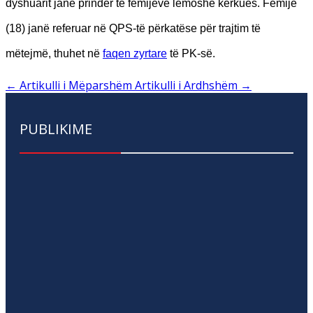
dyshuarit janë prindër të fëmijëve lëmoshë kërkues. Fëmijë
(18) janë referuar në QPS-të përkatëse për trajtim të
mëtejmë, thuhet në
faqen zyrtare
të PK-së.
←
Artikulli i Mëparshëm
Artikulli i Ardhshëm
→
PUBLIKIME