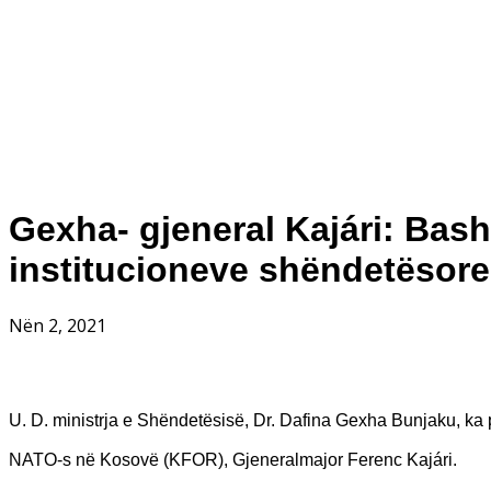
Gexha- gjeneral Kajári: Ba
institucioneve shëndetësor
Nën 2, 2021
U. D. ministrja e Shëndetësisë, Dr. Dafina Gexha Bunjaku, ka p
NATO-s në Kosovë (KFOR), Gjeneralmajor Ferenc Kajári.