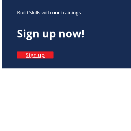
Build Skills with
our
trainings
Sign up now!
Sign up