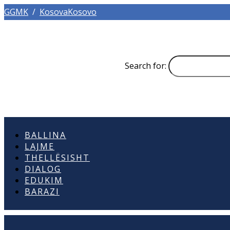
GGMK
/
KosovaKosovo
Search for:
BALLINA
LAJME
THELLËSISHT
DIALOG
EDUKIM
BARAZI