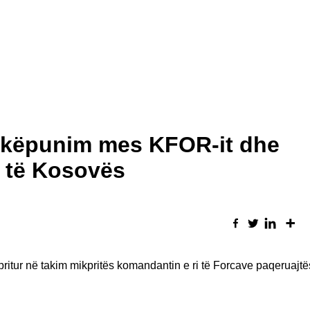
shkëpunim mes KFOR-it dhe
e të Kosovës
ritur në takim mikpritës komandantin e ri të Forcave paqeruajtë