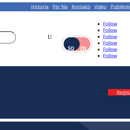
Historia
Për Ne
Kontakti
Video
Publikim
Follow
Follow
Follow
Follow
SQ
EN
Follow
Follow
Regji