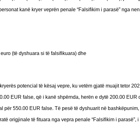
ersonat kanë kryer veprën penale “Falsifikim i parasë” nga neni
uro (të dyshuara si të falsifikuara) dhe
 kryerës potencial të kësaj vepre, ku vetëm gjatë muajit tetor 20
00.00 EUR false, që i kanë shpërnda, herën e dytë 200.00 EUR o
nal për 550.00 EUR false. Të pesë të dyshuarit në bashkëpunim,
ratë origjinale të fituara nga vepra penale “Falsifikim i parasë”, 