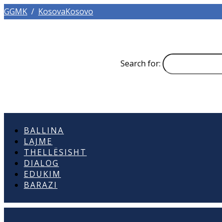
GGMK
/
KosovaKosovo
Search for:
BALLINA
LAJME
THELLËSISHT
DIALOG
EDUKIM
BARAZI