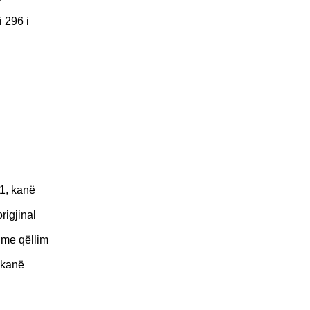
 296 i
21, kanë
rigjinal
 me qëllim
i kanë