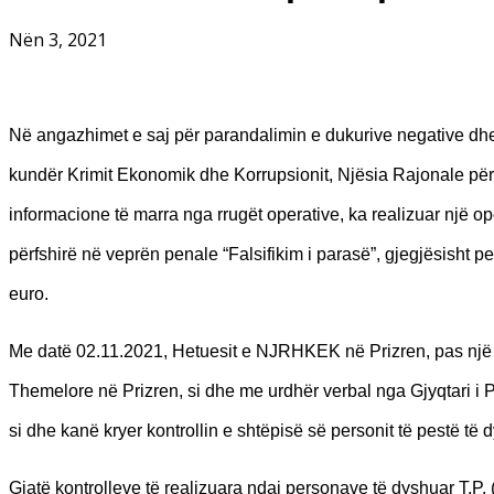
Nën 3, 2021
Në angazhimet e saj për parandalimin e dukurive negative dhe 
kundër Krimit Ekonomik dhe Korrupsionit, Njësia Rajonale pë
informacione të marra nga rrugët operative, ka realizuar një 
përfshirë në veprën penale “Falsifikim i parasë”, gjegjësisht pe
euro.
Me datë 02.11.2021, Hetuesit e NJRHKEK në Prizren, pas një
Themelore në Prizren, si dhe me urdhër verbal nga Gjyqtari i 
si dhe kanë kryer kontrollin e shtëpisë së personit të pestë të dy
Gjatë kontrolleve të realizuara ndaj personave të dyshuar T.P. (