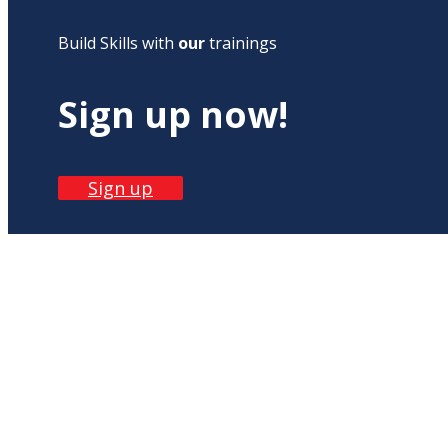
Build Skills with
our
trainings
Sign up now!
Sign up