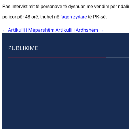
Pas intervistimit të personave të dyshuar, me vendim për ndal
policor për 48 orë, thuhet në
faqen zyrtare
të PK-së.
←
Artikulli i Mëparshëm
Artikulli i Ardhshëm
→
PUBLIKIME