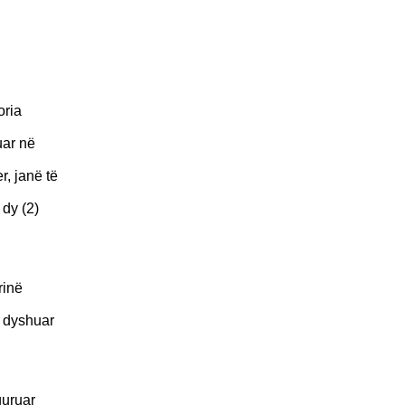
oria
uar në
r, janë të
 dy (2)
rinë
ë dyshuar
guruar