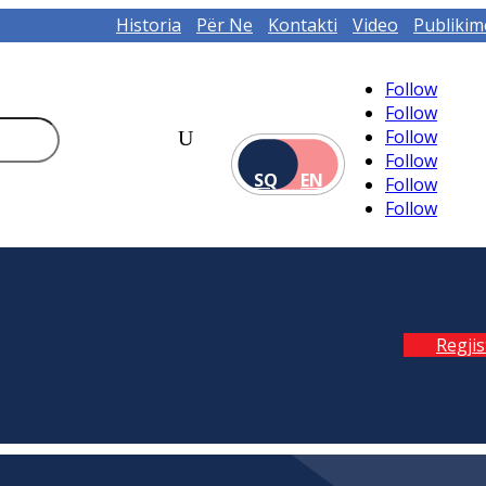
Historia
Për Ne
Kontakti
Video
Publikim
Follow
Follow
Follow
Follow
SQ
EN
Follow
Follow
Regji