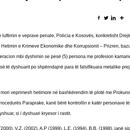
luftimin e veprave penale, Policia e Kosovës, konkretisht Drejt
r Hetimin e Krimeve Ekonomike dhe Korrupsionit – Prizren, baz
operacion mbi dyshimin se pesë (5) persona me profesion kamarie
së të dyshuarit po shpërndajnë para të falsifikuara metalike prej
 mori veprimesh hetimore në bashkërendim të plotë me Prokuro
Procedurës Paraprake, kanë bërë kontrollin e katër personave t
shuar, si i dyshuari kryesor i rastit.
2000), V.Z. (2002), A.P (1999), L.E. (1994), B.B. (1998), janë si