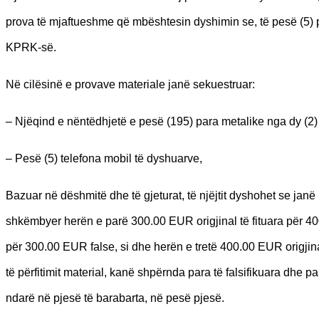
prova të mjaftueshme që mbështesin dyshimin se, të pesë (5) p
KPRK-së.
Në cilësinë e provave materiale janë sekuestruar:
– Njëqind e nëntëdhjetë e pesë (195) para metalike nga dy (2) e
– Pesë (5) telefona mobil të dyshuarve,
Bazuar në dëshmitë dhe të gjeturat, të njëjtit dyshohet se janë
shkëmbyer herën e parë 300.00 EUR origjinal të fituara për 4
për 300.00 EUR false, si dhe herën e tretë 400.00 EUR origji
të përfitimit material, kanë shpërnda para të falsifikuara dhe pa
ndarë në pjesë të barabarta, në pesë pjesë.