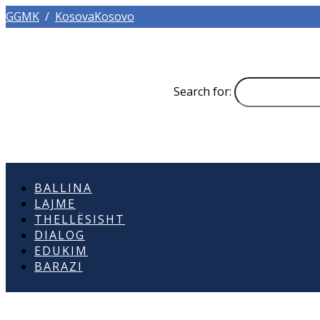
GGMK
/
KosovaKosovo
Search for:
BALLINA
LAJME
THELLËSISHT
DIALOG
EDUKIM
BARAZI