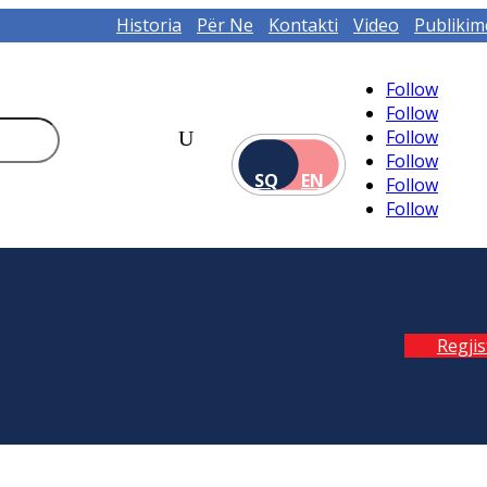
Historia
Për Ne
Kontakti
Video
Publikim
Follow
Follow
Follow
Follow
SQ
EN
Follow
Follow
Regji