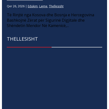
Qer 26, 2026
|
Edukim
,
Lajme
,
Thellesisht
Të Rinjtë nga Kosova dhe Bosnja e Hercegovina
Bashkojnë Zërat për Sigurinë Digjitale dhe
Shëndetin Mendor Në Kamenicë,...
THELLESISHT