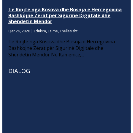
Të Rinjtë nga Kosova dhe Bosnja e Hercegovina
Bashkojnë Zërat për Sigurinë Digjitale dhe
Shëndetin Mendor
Qer 26, 2026
|
Edukim
,
Lajme
,
Thellesisht
Të Rinjtë nga Kosova dhe Bosnja e Hercegovina
Bashkojnë Zërat për Sigurinë Digjitale dhe
Shëndetin Mendor Në Kamenicë,...
DIALOG