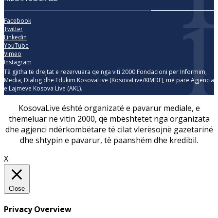
Facebook
Twitter
Linkedin
YouTube
Vimeo
Instagram
Të gjitha të drejtat e rezervuara që nga viti 2000 Fondacioni për Informim,
Media, Dialog dhe Edukim KosovaLive (KosovaLive/KIMDE), më parë Agjencia
e Lajmeve Kosova Live (AKL).
KosovaLive është organizatë e pavarur mediale, e
themeluar në vitin 2000, që mbështetet nga organizata
dhe agjenci ndërkombëtare të cilat vlerësojnë gazetarinë
dhe shtypin e pavarur, të paanshëm dhe kredibil.
X
Close
Privacy Overview