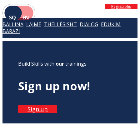
Regjistrohu
SQ
EN
BALLINA
LAJME
THELLËSISHT
DIALOG
EDUKIM
BARAZI
Build Skills with
our
trainings
Sign up now!
Sign up