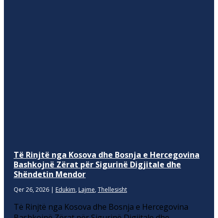
Të Rinjtë nga Kosova dhe Bosnja e Hercegovina
Bashkojnë Zërat për Sigurinë Digjitale dhe
Shëndetin Mendor
Qer 26, 2026
|
Edukim
,
Lajme
,
Thellesisht
Të Rinjtë nga Kosova dhe Bosnja e Hercegovina
Bashkojnë Zërat për Sigurinë Digjitale dhe