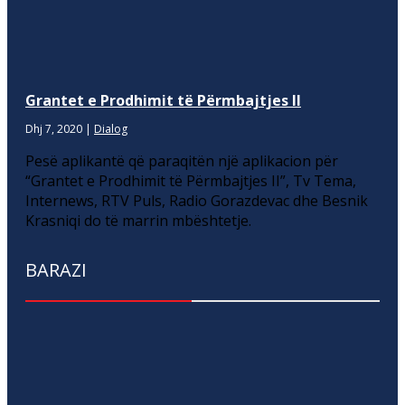
Grantet e Prodhimit të Përmbajtjes II
Dhj 7, 2020
|
Dialog
Pesë aplikantë që paraqitën një aplikacion për
“Grantet e Prodhimit të Përmbajtjes II”, Tv Tema,
Internews, RTV Puls, Radio Gorazdevac dhe Besnik
Krasniqi do të marrin mbështetje.
BARAZI