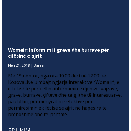
Womair: Informimi i grave dhe burrave për
cilësinë e ajrit
Nën 21, 2019
|
Barazi
Më 19 nëntor, nga ora 10:00 deri në 12:00 në
KosovaLive u mbajt ngjarja interaktive “Womair”, e
cila kishte për qëllim informimin e djemve, vajzave,
grave, burrave, çifteve dhe të gjithë të interesuarve,
pa dallim, për mënyrat më efektive për
përmirësimin e cilësisë së ajrit në hapësira të
brendshme dhe të jashtme.
EDUKIM