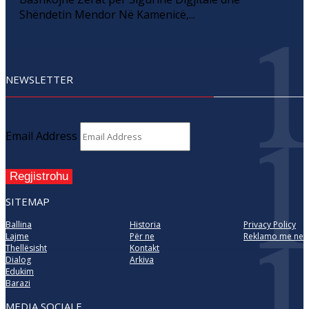
Shëndetin Mendor Në Kamenicë,...
NEWSLETTER
Email Address
Regjistrohu
SITEMAP
Ballina
Historia
Privacy Policy
Lajme
Për ne
Reklamo me ne
Thellësisht
Kontakt
Dialog
Arkiva
Edukim
Barazi
MEDIA SOCIALE