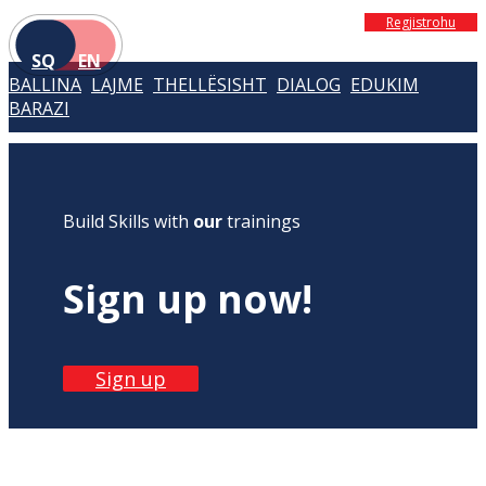
Regjistrohu
SQ
EN
BALLINA
LAJME
THELLËSISHT
DIALOG
EDUKIM
BARAZI
Build Skills with
our
trainings
Sign up now!
Sign up