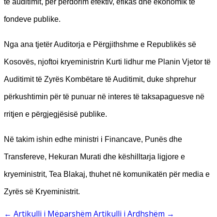
të auditimit, për përdorim efektiv, efikas dhe ekonomik të
fondeve publike.
Nga ana tjetër Auditorja e Përgjithshme e Republikës së
Kosovës, njoftoi kryeministrin Kurti lidhur me Planin Vjetor të
Auditimit të Zyrës Kombëtare të Auditimit, duke shprehur
përkushtimin për të punuar në interes të taksapaguesve në
rritjen e përgjegjësisë publike.
Në takim ishin edhe ministri i Financave, Punës dhe
Transfereve, Hekuran Murati dhe këshilltarja ligjore e
kryeministrit, Tea Blakaj, thuhet në komunikatën për media e
Zyrës së Kryeministrit.
←
Artikulli i Mëparshëm
Artikulli i Ardhshëm
→