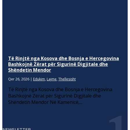
Të Rinjtë nga Kosova dhe Bosnja e Hercegovina
Bashkojnë Zërat për Sigurinë Digjitale dhe
Shëndetin Mendor
Qer 26, 2026
|
Edukim
,
Lajme
,
Thellesisht
Të Rinjtë nga Kosova dhe Bosnja e Hercegovina
Bashkojnë Zërat për Sigurinë Digjitale dhe
Shëndetin Mendor Në Kamenicë,...
NEWSLETTER