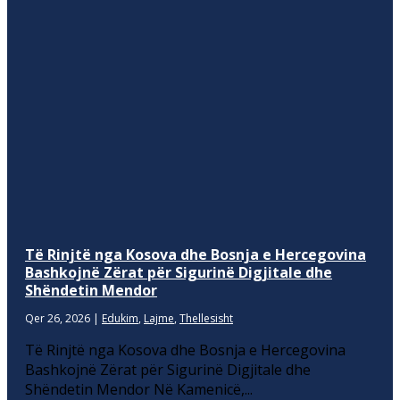
Të Rinjtë nga Kosova dhe Bosnja e Hercegovina
Bashkojnë Zërat për Sigurinë Digjitale dhe
Shëndetin Mendor
Qer 26, 2026
|
Edukim
,
Lajme
,
Thellesisht
Të Rinjtë nga Kosova dhe Bosnja e Hercegovina
Bashkojnë Zërat për Sigurinë Digjitale dhe
Shëndetin Mendor Në Kamenicë,...