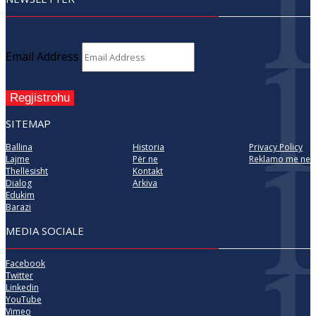
Email Address
Regjistrohu
SITEMAP
Ballina
Historia
Privacy Policy
Lajme
Për ne
Reklamo me ne
Thellësisht
Kontakt
Dialog
Arkiva
Edukim
Barazi
MEDIA SOCIALE
Facebook
Twitter
Linkedin
YouTube
Vimeo