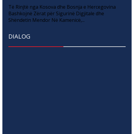
Të Rinjtë nga Kosova dhe Bosnja e Hercegovina
Bashkojnë Zërat për Sigurinë Digjitale dhe
Shëndetin Mendor Në Kamenicë,...
DIALOG