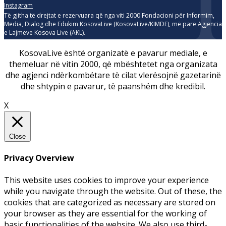
Instagram
Të gjitha të drejtat e rezervuara që nga viti 2000 Fondacioni për Informim,
Media, Dialog dhe Edukim KosovaLive (KosovaLive/KIMDE), më parë Agjencia
e Lajmeve Kosova Live (AKL).
KosovaLive është organizatë e pavarur mediale, e
themeluar në vitin 2000, që mbështetet nga organizata
dhe agjenci ndërkombëtare të cilat vlerësojnë gazetarinë
dhe shtypin e pavarur, të paanshëm dhe kredibil.
X
Close
Privacy Overview
This website uses cookies to improve your experience
while you navigate through the website. Out of these, the
cookies that are categorized as necessary are stored on
your browser as they are essential for the working of
basic functionalities of the website. We also use third-