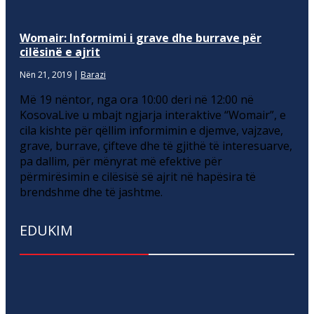
Womair: Informimi i grave dhe burrave për
cilësinë e ajrit
Nën 21, 2019
|
Barazi
Më 19 nëntor, nga ora 10:00 deri në 12:00 në
KosovaLive u mbajt ngjarja interaktive “Womair”, e
cila kishte për qëllim informimin e djemve, vajzave,
grave, burrave, çifteve dhe të gjithë të interesuarve,
pa dallim, për mënyrat më efektive për
përmirësimin e cilësisë së ajrit në hapësira të
brendshme dhe të jashtme.
EDUKIM