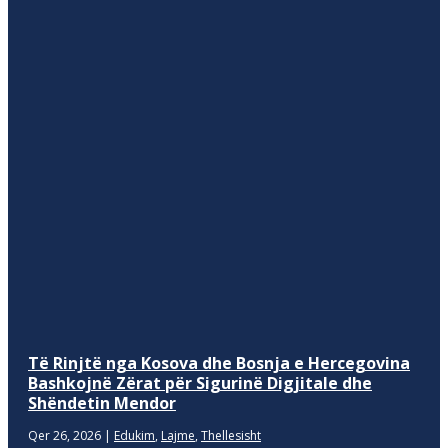
Të Rinjtë nga Kosova dhe Bosnja e Hercegovina
Bashkojnë Zërat për Sigurinë Digjitale dhe
Shëndetin Mendor
Qer 26, 2026
|
Edukim
,
Lajme
,
Thellesisht