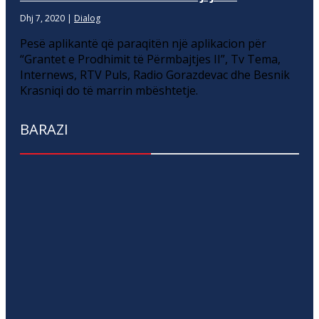
Dhj 7, 2020
|
Dialog
Pesë aplikantë që paraqitën një aplikacion për
“Grantet e Prodhimit të Përmbajtjes II”, Tv Tema,
Internews, RTV Puls, Radio Gorazdevac dhe Besnik
Krasniqi do të marrin mbështetje.
BARAZI