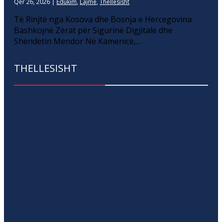
Qer 26, 2026
|
Edukim
,
Lajme
,
Thellesisht
Të Rinjtë nga Kosova dhe Bosnja e Hercegovina
Bashkojnë Zërat për Sigurinë Digjitale dhe
Shëndetin Mendor Në Kamenicë,...
THELLESISHT