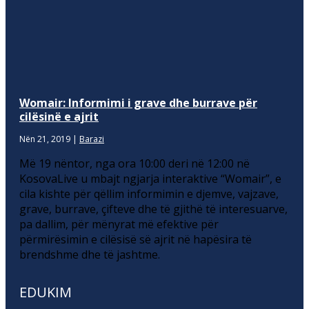
Womair: Informimi i grave dhe burrave për
cilësinë e ajrit
Nën 21, 2019
|
Barazi
Më 19 nëntor, nga ora 10:00 deri në 12:00 në
KosovaLive u mbajt ngjarja interaktive “Womair”, e
cila kishte për qëllim informimin e djemve, vajzave,
grave, burrave, çifteve dhe të gjithë të interesuarve,
pa dallim, për mënyrat më efektive për
përmirësimin e cilësisë së ajrit në hapësira të
brendshme dhe të jashtme.
EDUKIM