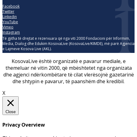
Facebook
Twitter
Linkedin
YouTube
Vimeo
Instagram
Të gjitha të drejtat e rezervuara që nga viti 2000 Fondacioni për Informim,
Media, Dialog dhe Edukim KosovaLive (KosovaLive/KIMDE), më parë Agjencia
e Lajmeve Kosova Live (AKL).
KosovaLive është organizatë e pavarur mediale, e
themeluar në vitin 2000, që mbështetet nga organizata
dhe agjenci ndërkombëtare të cilat vlerësojnë gazetarinë
dhe shtypin e pavarur, të paanshëm dhe kredibil.
X
Close
Privacy Overview