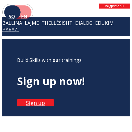
Regjistrohu
SQ
EN
BALLINA
LAJME
THELLËSISHT
DIALOG
EDUKIM
BARAZI
Build Skills with
our
trainings
Sign up now!
Sign up