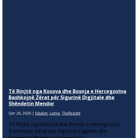
Të Rinjtë nga Kosova dhe Bosnja e Hercegovina
Bashkojnë Zërat për Sigurinë Digjitale dhe
Shëndetin Mendor
Qer 26, 2026
|
Edukim
,
Lajme
,
Thellesisht
Të Rinjtë nga Kosova dhe Bosnja e Hercegovina
Bashkojnë Zërat për Sigurinë Digjitale dhe
Shëndetin Mendor Në Kamenicë,...