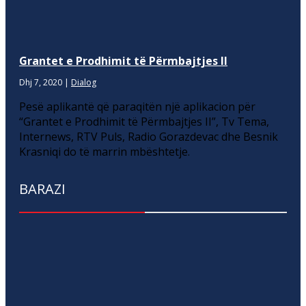
Grantet e Prodhimit të Përmbajtjes II
Dhj 7, 2020
|
Dialog
Pesë aplikantë që paraqitën një aplikacion për
“Grantet e Prodhimit të Përmbajtjes II”, Tv Tema,
Internews, RTV Puls, Radio Gorazdevac dhe Besnik
Krasniqi do të marrin mbështetje.
BARAZI