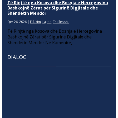
Të Rinjtë nga Kosova dhe Bosnja e Hercegovina
Bashkojnë Zërat për Sigurinë Digjitale dhe
Shëndetin Mendor
Qer 26, 2026
|
Edukim
,
Lajme
,
Thellesisht
Të Rinjtë nga Kosova dhe Bosnja e Hercegovina
Bashkojnë Zërat për Sigurinë Digjitale dhe
Shëndetin Mendor Në Kamenicë,...
DIALOG