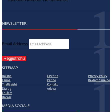
NEWSLETTER
Email Address
Regjistrohu
SITEMAP
Ballina
Historia
Privacy Policy
Lajme
Për ne
Reklamo me ne
Thellësisht
Kontakt
Dialog
Arkiva
Edukim
Barazi
MEDIA SOCIALE