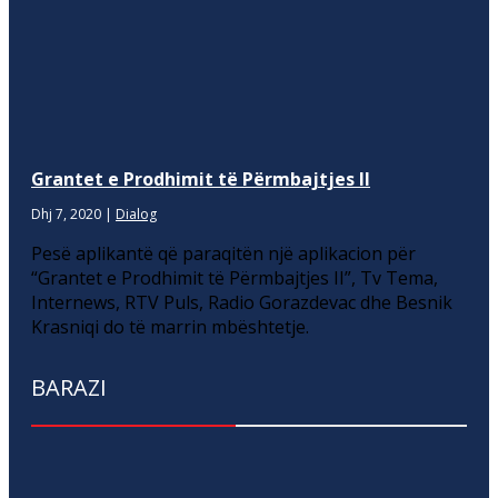
Grantet e Prodhimit të Përmbajtjes II
Dhj 7, 2020
|
Dialog
Pesë aplikantë që paraqitën një aplikacion për
“Grantet e Prodhimit të Përmbajtjes II”, Tv Tema,
Internews, RTV Puls, Radio Gorazdevac dhe Besnik
Krasniqi do të marrin mbështetje.
BARAZI