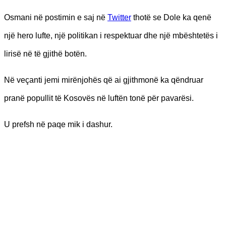
Osmani në postimin e saj në
Twitter
thotë se Dole ka qenë
një hero lufte, një politikan i respektuar dhe një mbështetës i
lirisë në të gjithë botën.
Në veçanti jemi mirënjohës që ai gjithmonë ka qëndruar
pranë popullit të Kosovës në luftën tonë për pavarësi.
U prefsh në paqe mik i dashur.