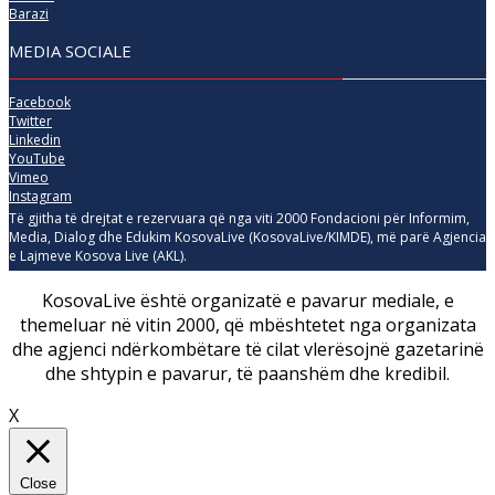
Barazi
MEDIA SOCIALE
Facebook
Twitter
Linkedin
YouTube
Vimeo
Instagram
Të gjitha të drejtat e rezervuara që nga viti 2000 Fondacioni për Informim,
Media, Dialog dhe Edukim KosovaLive (KosovaLive/KIMDE), më parë Agjencia
e Lajmeve Kosova Live (AKL).
KosovaLive është organizatë e pavarur mediale, e
themeluar në vitin 2000, që mbështetet nga organizata
dhe agjenci ndërkombëtare të cilat vlerësojnë gazetarinë
dhe shtypin e pavarur, të paanshëm dhe kredibil.
X
Close