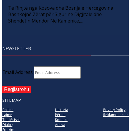
Të Rinjtë nga Kosova dhe Bosnja e Hercegovina
Bashkojnë Zërat për Sigurinë Digjitale dhe
Shëndetin Mendor Në Kamenicë,...
NEWSLETTER
Email Address
Regjistrohu
SITEMAP
Ballina
Historia
Privacy Policy
Lajme
Për ne
Reklamo me ne
Thellësisht
Kontakt
Dialog
Arkiva
Edukim