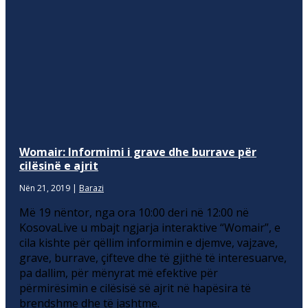
Womair: Informimi i grave dhe burrave për
cilësinë e ajrit
Nën 21, 2019
|
Barazi
Më 19 nëntor, nga ora 10:00 deri në 12:00 në
KosovaLive u mbajt ngjarja interaktive “Womair”, e
cila kishte për qëllim informimin e djemve, vajzave,
grave, burrave, çifteve dhe të gjithë të interesuarve,
pa dallim, për mënyrat më efektive për
përmirësimin e cilësisë së ajrit në hapësira të
brendshme dhe të jashtme.