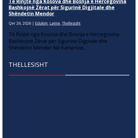
Të Rinjtë nga Kosova dhe Bosnja e Hercegovina
Bashkojnë Zërat për Sigurinë Digjitale dhe
Shëndetin Mendor
Qer 26, 2026
|
Edukim
,
Lajme
,
Thellesisht
Të Rinjtë nga Kosova dhe Bosnja e Hercegovina
Bashkojnë Zërat për Sigurinë Digjitale dhe
Shëndetin Mendor Në Kamenicë,...
THELLESISHT