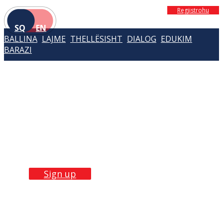
Regjistrohu
SQ
EN
BALLINA
LAJME
THELLËSISHT
DIALOG
EDUKIM
BARAZI
Build Skills with
our
trainings
Sign up now!
Sign up