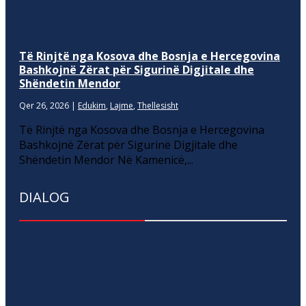
Të Rinjtë nga Kosova dhe Bosnja e Hercegovina
Bashkojnë Zërat për Sigurinë Digjitale dhe
Shëndetin Mendor
Qer 26, 2026
|
Edukim
,
Lajme
,
Thellesisht
Të Rinjtë nga Kosova dhe Bosnja e Hercegovina
Bashkojnë Zërat për Sigurinë Digjitale dhe
Shëndetin Mendor Në Kamenicë,...
DIALOG