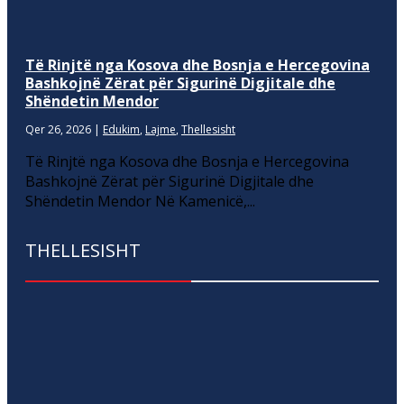
Të Rinjtë nga Kosova dhe Bosnja e Hercegovina
Bashkojnë Zërat për Sigurinë Digjitale dhe
Shëndetin Mendor
Qer 26, 2026
|
Edukim
,
Lajme
,
Thellesisht
Të Rinjtë nga Kosova dhe Bosnja e Hercegovina
Bashkojnë Zërat për Sigurinë Digjitale dhe
Shëndetin Mendor Në Kamenicë,...
THELLESISHT