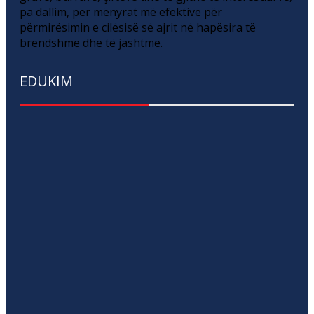
pa dallim, për mënyrat më efektive për
përmirësimin e cilësisë së ajrit në hapësira të
brendshme dhe të jashtme.
EDUKIM