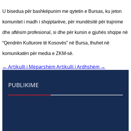
U bisedua për bashkëpunim me qytetin e Bursas, ku jeton
komunitet i madh i shqiptarëve, për mundësitë për trajnime
dhe aftësim profesional, si dhe për kursin e gjuhës shqipe në
“Qendrën Kulturore të Kosovës” në Bursa, thuhet në
komunikatën për media e ZKM-së.
←
Artikulli i Mëparshëm
Artikulli i Ardhshëm
→
PUBLIKIME