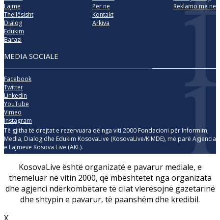
Lajme
Për ne
Reklamo me ne
Thellësisht
Kontakt
Dialog
Arkiva
Edukim
Barazi
MEDIA SOCIALE
Facebook
Twitter
Linkedin
YouTube
Vimeo
Instagram
Të gjitha të drejtat e rezervuara që nga viti 2000 Fondacioni për Informim,
Media, Dialog dhe Edukim KosovaLive (KosovaLive/KIMDE), më parë Agjencia
e Lajmeve Kosova Live (AKL).
KosovaLive është organizatë e pavarur mediale, e
themeluar në vitin 2000, që mbështetet nga organizata
dhe agjenci ndërkombëtare të cilat vlerësojnë gazetarinë
dhe shtypin e pavarur, të paanshëm dhe kredibil.
X