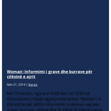
Womair: Informimi i grave dhe burrave për
cilësinë e ajrit
Nën 21, 2019
|
Barazi
Më 19 nëntor, nga ora 10:00 deri në 12:00 në
KosovaLive u mbajt ngjarja interaktive “Womair”, e
cila kishte për qëllim informimin e djemve, vajzave,
grave, burrave, çifteve dhe të gjithë të interesuarve,