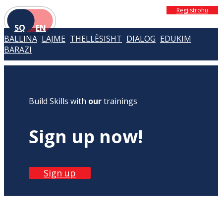
Regjistrohu
SQ
EN
BALLINA
LAJME
THELLËSISHT
DIALOG
EDUKIM
BARAZI
Build Skills with
our
trainings
Sign up now!
Sign up