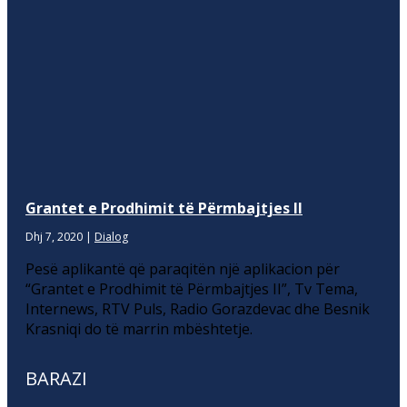
Grantet e Prodhimit të Përmbajtjes II
Dhj 7, 2020
|
Dialog
Pesë aplikantë që paraqitën një aplikacion për
“Grantet e Prodhimit të Përmbajtjes II”, Tv Tema,
Internews, RTV Puls, Radio Gorazdevac dhe Besnik
Krasniqi do të marrin mbështetje.
BARAZI