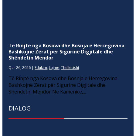
Të Rinjtë nga Kosova dhe Bosnja e Hercegovina
Bashkojnë Zërat për Sigurinë Digjitale dhe
Shëndetin Mendor
Qer 26, 2026
|
Edukim
,
Lajme
,
Thellesisht
Të Rinjtë nga Kosova dhe Bosnja e Hercegovina
Bashkojnë Zërat për Sigurinë Digjitale dhe
Shëndetin Mendor Në Kamenicë,...
DIALOG