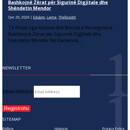
Bashkojnë Zërat për Sigurinë Digjitale dhe
Shëndetin Mendor
Qer 26, 2026
|
Edukim
,
Lajme
,
Thellesisht
Të Rinjtë nga Kosova dhe Bosnja e Hercegovina
Bashkojnë Zërat për Sigurinë Digjitale dhe
Shëndetin Mendor Në Kamenicë,...
NEWSLETTER
Email Address
Regjistrohu
SITEMAP
Ballina
Historia
Privacy Policy