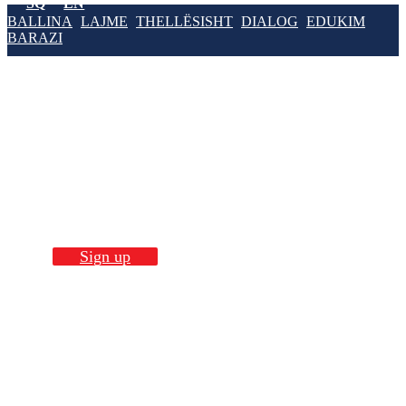
SQ
EN
BALLINA
LAJME
THELLËSISHT
DIALOG
EDUKIM
BARAZI
Build Skills with
our
trainings
Sign up now!
Sign up