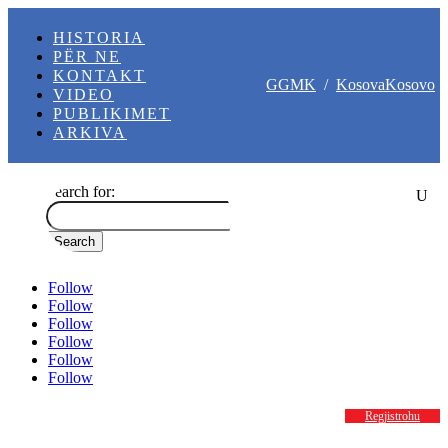
HISTORIA
PËR NE
KONTAKT
GGMK
/
KosovaKosovo
VIDEO
PUBLIKIMET
ARKIVA
Search for:
Follow
Follow
Follow
Follow
Follow
Follow
Regjistrohu