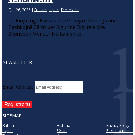
Shëndetin Mendor
Qer 26, 2026
|
Edukim
,
Lajme
,
Thellesisht
Të Rinjtë nga Kosova dhe Bosnja e Hercegovina
Bashkojnë Zërat për Sigurinë Digjitale dhe
Shëndetin Mendor Në Kamenicë,...
NEWSLETTER
Email Address
Regjistrohu
SITEMAP
Ballina
Historia
Privacy Policy
Lajme
Për ne
Reklamo me ne