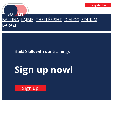
Regjistrohu
SQ
EN
BALLINA
LAJME
THELLËSISHT
DIALOG
EDUKIM
BARAZI
Build Skills with
our
trainings
Sign up now!
Sign up