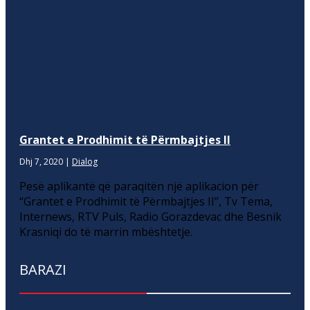
Grantet e Prodhimit të Përmbajtjes II
Dhj 7, 2020
|
Dialog
Pesë aplikantë që paraqitën një aplikacion për
“Grantet e Prodhimit të Përmbajtjes II”, Tv Tema,
Internews, RTV Puls, Radio Gorazdevac dhe Besnik
Krasniqi do të marrin mbështetje.
BARAZI