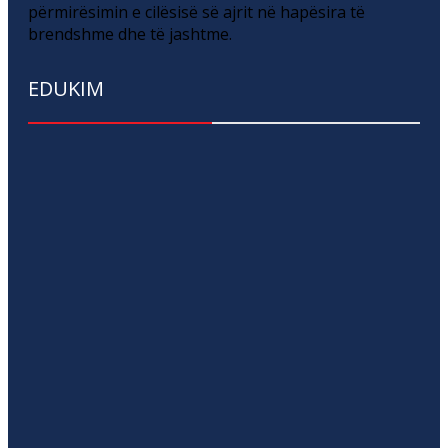
përmirësimin e cilësisë së ajrit në hapësira të
brendshme dhe të jashtme.
EDUKIM