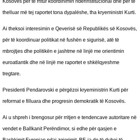
Kosovës për të rritur koordinimin ndërinstitucional dhe për të
thelluar më tej raportet tona dypalëshe, tha kryeministri Kurti.
Ai theksoi interesimin e Qeverisë së Republikës së Kosovës,
për të koordinuar politikat në fushën e sigurisë, atë të
mbrojtjes dhe politikën e jashtme në linjë me orientimin
euroatlantik dhe në linjë me raportet e shkëlqyeshme
tregtare.
Presidenti Pendarovski e përgëzoi kryeministrin Kurti për
reformat e filluara dhe progresin demokratik të Kosovës.
Ai u shpreh i brengosur për rritjen e tendencave autoritare në
vendet e Ballkanit Perëndimor, si edhe për qasjen e
Bashkimit Evropian ndaj zgjerimit. BE-ja do të duhej të