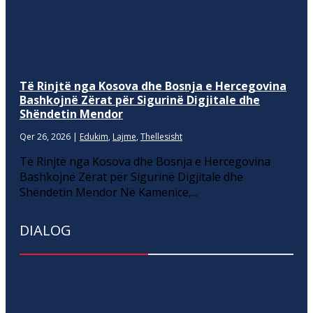
Të Rinjtë nga Kosova dhe Bosnja e Hercegovina
Bashkojnë Zërat për Sigurinë Digjitale dhe
Shëndetin Mendor
Qer 26, 2026
|
Edukim
,
Lajme
,
Thellesisht
Të Rinjtë nga Kosova dhe Bosnja e Hercegovina
Bashkojnë Zërat për Sigurinë Digjitale dhe
Shëndetin Mendor Në Kamenicë,...
DIALOG