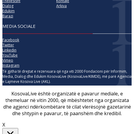
Thellësisht
Kontakt
Dialog
Arkiva
Edukim
Barazi
MEDIA SOCIALE
Facebook
Twitter
Linkedin
YouTube
Vimeo
Instagram
Të gjitha të drejtat e rezervuara që nga viti 2000 Fondacioni për Informim,
Media, Dialog dhe Edukim KosovaLive (KosovaLive/KIMDE), më parë Agjencia
e Lajmeve Kosova Live (AKL).
KosovaLive është organizatë e pavarur mediale, e
themeluar në vitin 2000, që mbështetet nga organizata
dhe agjenci ndërkombëtare të cilat vlerësojnë gazetarinë
dhe shtypin e pavarur, të paanshëm dhe kredibil.
X