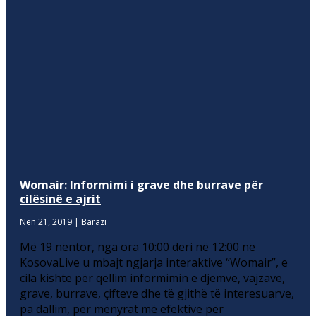
Womair: Informimi i grave dhe burrave për
cilësinë e ajrit
Nën 21, 2019
|
Barazi
Më 19 nëntor, nga ora 10:00 deri në 12:00 në
KosovaLive u mbajt ngjarja interaktive “Womair”, e
cila kishte për qëllim informimin e djemve, vajzave,
grave, burrave, çifteve dhe të gjithë të interesuarve,
pa dallim, për mënyrat më efektive për