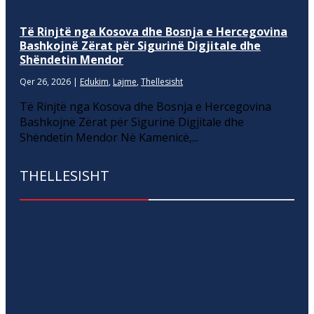
Të Rinjtë nga Kosova dhe Bosnja e Hercegovina
Bashkojnë Zërat për Sigurinë Digjitale dhe
Shëndetin Mendor
Qer 26, 2026
|
Edukim
,
Lajme
,
Thellesisht
Të Rinjtë nga Kosova dhe Bosnja e Hercegovina
Bashkojnë Zërat për Sigurinë Digjitale dhe
Shëndetin Mendor Në Kamenicë,...
THELLESISHT