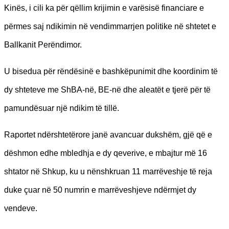
Kinës, i cili ka për qëllim krijimin e varësisë financiare e
përmes saj ndikimin në vendimmarrjen politike në shtetet e
Ballkanit Perëndimor.
U bisedua për rëndësinë e bashkëpunimit dhe koordinim të
dy shteteve me ShBA-në, BE-në dhe aleatët e tjerë për të
pamundësuar një ndikim të tillë.
Raportet ndërshtetërore janë avancuar dukshëm, gjë që e
dëshmon edhe mbledhja e dy qeverive, e mbajtur më 16
shtator në Shkup, ku u nënshkruan 11 marrëveshje të reja
duke çuar në 50 numrin e marrëveshjeve ndërmjet dy
vendeve.