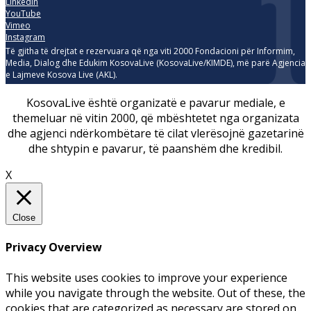
Linkedin
YouTube
Vimeo
Instagram
Të gjitha të drejtat e rezervuara që nga viti 2000 Fondacioni për Informim,
Media, Dialog dhe Edukim KosovaLive (KosovaLive/KIMDE), më parë Agjencia
e Lajmeve Kosova Live (AKL).
KosovaLive është organizatë e pavarur mediale, e
themeluar në vitin 2000, që mbështetet nga organizata
dhe agjenci ndërkombëtare të cilat vlerësojnë gazetarinë
dhe shtypin e pavarur, të paanshëm dhe kredibil.
X
Close
Privacy Overview
This website uses cookies to improve your experience
while you navigate through the website. Out of these, the
cookies that are categorized as necessary are stored on