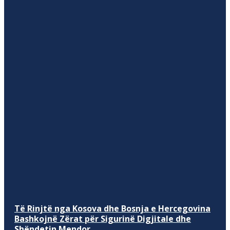
Të Rinjtë nga Kosova dhe Bosnja e Hercegovina
Bashkojnë Zërat për Sigurinë Digjitale dhe
Shëndetin Mendor