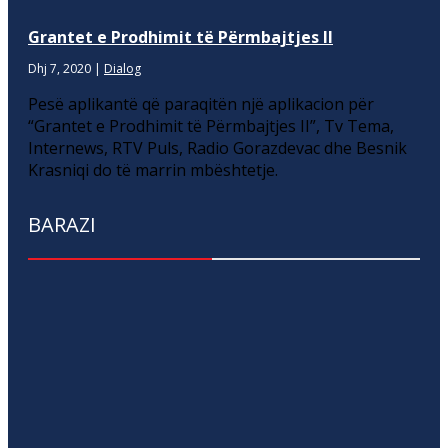
Grantet e Prodhimit të Përmbajtjes II
Dhj 7, 2020
|
Dialog
Pesë aplikantë që paraqitën një aplikacion për
“Grantet e Prodhimit të Përmbajtjes II”, Tv Tema,
Internews, RTV Puls, Radio Gorazdevac dhe Besnik
Krasniqi do të marrin mbështetje.
BARAZI