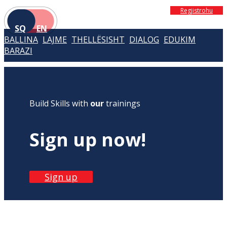
Regjistrohu
SQ
EN
BALLINA
LAJME
THELLËSISHT
DIALOG
EDUKIM
BARAZI
Build Skills with
our
trainings
Sign up now!
Sign up