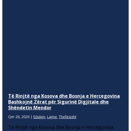
Të Rinjtë nga Kosova dhe Bosnja e Hercegovina
Bashkojnë Zërat për Sigurinë Digjitale dhe
Shëndetin Mendor
Qer 26, 2026
|
Edukim
,
Lajme
,
Thellesisht
Të Rinjtë nga Kosova dhe Bosnja e Hercegovina