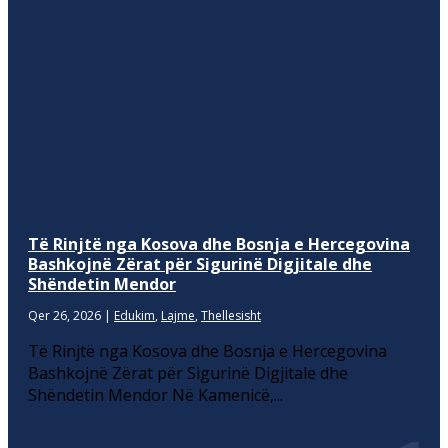
Të Rinjtë nga Kosova dhe Bosnja e Hercegovina
Bashkojnë Zërat për Sigurinë Digjitale dhe
Shëndetin Mendor
Qer 26, 2026
|
Edukim
,
Lajme
,
Thellesisht
Të Rinjtë nga Kosova dhe Bosnja e Hercegovina
Bashkojnë Zërat për Sigurinë Digjitale dhe
Shëndetin Mendor Në Kamenicë,...