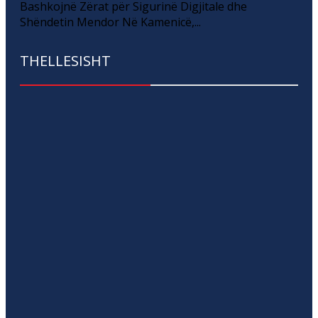
Bashkojnë Zërat për Sigurinë Digjitale dhe
Shëndetin Mendor Në Kamenicë,...
THELLESISHT