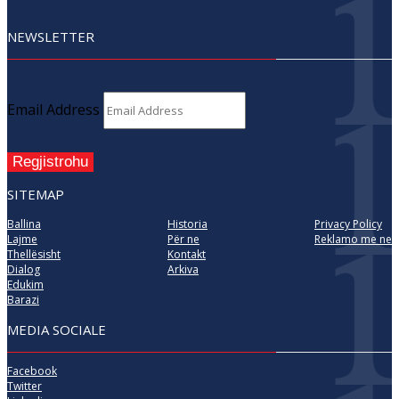
NEWSLETTER
Email Address
Regjistrohu
SITEMAP
Ballina
Historia
Privacy Policy
Lajme
Për ne
Reklamo me ne
Thellësisht
Kontakt
Dialog
Arkiva
Edukim
Barazi
MEDIA SOCIALE
Facebook
Twitter