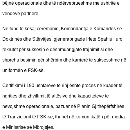
bëjnë operacionale dhe të ndërveprueshme me ushtritë e
vendeve partnere.
Në fund të kësaj ceremonie, Komandantja e Komandës së
Doktrinës dhe Stërvitjes, gjenerabrigade Irfete Spahiu i uroi
rekrutët për suksesin e dëshmuar gjatë trajnimit si dhe
shprehu besimin për shërbim dhe karrierë të suksesshme në
uniformën e FSK-së.
Certifikimi i 190 ushtarëve të rinj është proces në kuadër të
ngritjes dhe zhvillimit të aftësive dhe kapaciteteve të
nevojshme operacionale, bazuar në Planin Gjithëpërfshirës
të Tranzicionit të FSK-së, thuhet në komuniikatën për media
e Ministrisë së Mbrojttjes.