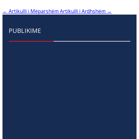
←
Artikulli i Mëparshëm
Artikulli i Ardhshëm
→
PUBLIKIME