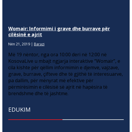
Womair: Informimi i grave dhe burrave për
cilësinë e ajrit
Nën 21, 2019
|
Barazi
Më 19 nëntor, nga ora 10:00 deri në 12:00 në
KosovaLive u mbajt ngjarja interaktive “Womair”, e
cila kishte për qëllim informimin e djemve, vajzave,
grave, burrave, çifteve dhe të gjithë të interesuarve,
pa dallim, për mënyrat më efektive për
përmirësimin e cilësisë së ajrit në hapësira të
brendshme dhe të jashtme.
EDUKIM