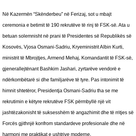
Në Kazermën “Skënderbeu” në Ferizaj, sot u mbajt
ceremonia e betimit të 190 rekrutëve të rinj të FSK-së. Ata u
betuan solemnisht në prani të Presidentes së Republikës së
Kosovës, Vjosa Osmani-Sadriu, Kryeministrit Albin Kurti,
ministrit të Mbrojtjes, Armend Mehaj, Komandantit të FSK-së,
gjenerallejtënant Bashkim Jashari, zyrtarëve vendorë e
ndërkombëtarë si dhe familjarëve të tyre. Pas intonimit të
himnit shtetëror, Presidentja Osmani-Sadriu tha se me
rekrutimin e këtyre rekrutëve FSK përmbyllë një vit
jashtëzakonisht të suksesshëm të angazhimit dhe të rritjes së
Forcës gjithnjë konfrom standardeve profesionale dhe në
harmoni me praktikat e ushtrive moderne.