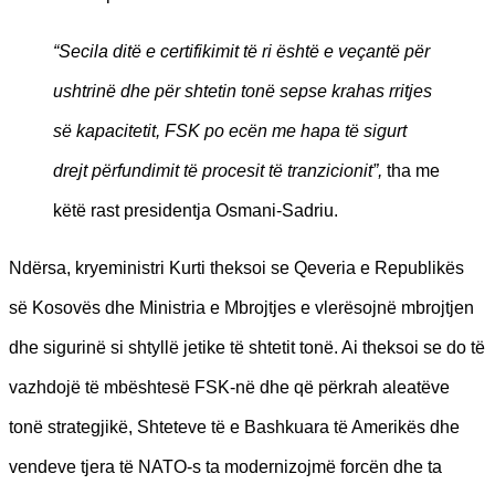
“Secila ditë e certifikimit të ri është e veçantë për
ushtrinë dhe për shtetin tonë sepse krahas rritjes
së kapacitetit, FSK po ecën me hapa të sigurt
drejt përfundimit të procesit të tranzicionit”,
tha me
këtë rast presidentja Osmani-Sadriu.
Ndërsa, kryeministri Kurti theksoi se Qeveria e Republikës
së Kosovës dhe Ministria e Mbrojtjes e vlerësojnë mbrojtjen
dhe sigurinë si shtyllë jetike të shtetit tonë. Ai theksoi se do të
vazhdojë të mbështesë FSK-në dhe që përkrah aleatëve
tonë strategjikë, Shteteve të e Bashkuara të Amerikës dhe
vendeve tjera të NATO-s ta modernizojmë forcën dhe ta