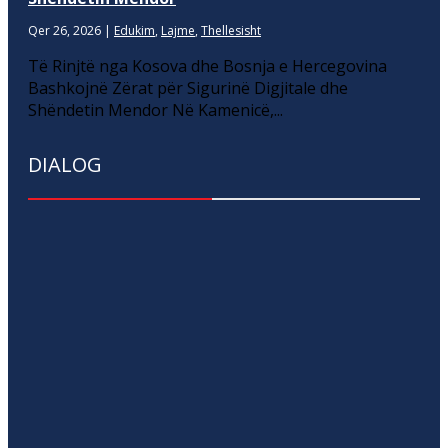
Qer 26, 2026
|
Edukim
,
Lajme
,
Thellesisht
Të Rinjtë nga Kosova dhe Bosnja e Hercegovina
Bashkojnë Zërat për Sigurinë Digjitale dhe
Shëndetin Mendor Në Kamenicë,...
DIALOG