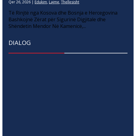
Qer 26, 2026
|
Edukim
,
Lajme
,
Thellesisht
Të Rinjtë nga Kosova dhe Bosnja e Hercegovina
Bashkojnë Zërat për Sigurinë Digjitale dhe
Shëndetin Mendor Në Kamenicë,...
DIALOG