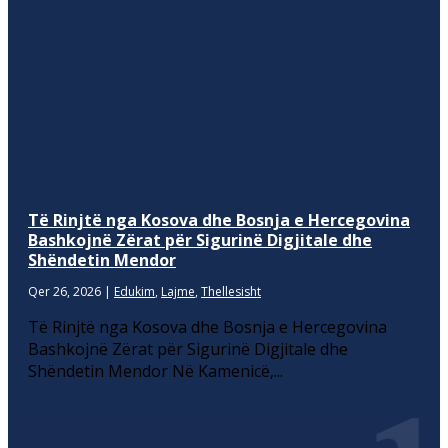
Të Rinjtë nga Kosova dhe Bosnja e Hercegovina
Bashkojnë Zërat për Sigurinë Digjitale dhe
Shëndetin Mendor
Qer 26, 2026
|
Edukim
,
Lajme
,
Thellesisht
Të Rinjtë nga Kosova dhe Bosnja e Hercegovina
Bashkojnë Zërat për Sigurinë Digjitale dhe
Shëndetin Mendor Në Kamenicë,...