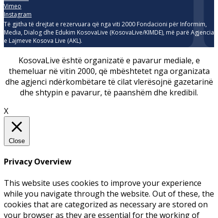
Vimeo
Instagram
Të gjitha të drejtat e rezervuara që nga viti 2000 Fondacioni për Informim,
Media, Dialog dhe Edukim KosovaLive (KosovaLive/KIMDE), më parë Agjencia
e Lajmeve Kosova Live (AKL).
KosovaLive është organizatë e pavarur mediale, e
themeluar në vitin 2000, që mbështetet nga organizata
dhe agjenci ndërkombëtare të cilat vlerësojnë gazetarinë
dhe shtypin e pavarur, të paanshëm dhe kredibil.
X
Close
Privacy Overview
This website uses cookies to improve your experience
while you navigate through the website. Out of these, the
cookies that are categorized as necessary are stored on
your browser as they are essential for the working of