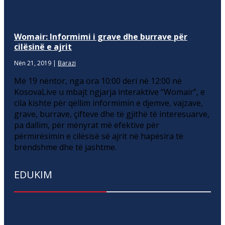
Womair: Informimi i grave dhe burrave për
cilësinë e ajrit
Nën 21, 2019
|
Barazi
Më 19 nëntor, nga ora 10:00 deri në 12:00 në
KosovaLive u mbajt ngjarja interaktive “Womair”, e
cila kishte për qëllim informimin e djemve, vajzave,
grave, burrave, çifteve dhe të gjithë të interesuarve,
pa dallim, për mënyrat më efektive për
përmirësimin e cilësisë së ajrit në hapësira të
brendshme dhe të jashtme.
EDUKIM