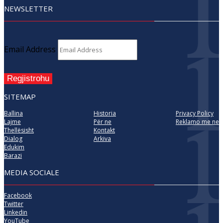
NEWSLETTER
Email Address
Regjistrohu
SITEMAP
Ballina
Historia
Privacy Policy
Lajme
Për ne
Reklamo me ne
Thellësisht
Kontakt
Dialog
Arkiva
Edukim
Barazi
MEDIA SOCIALE
Facebook
Twitter
Linkedin
YouTube