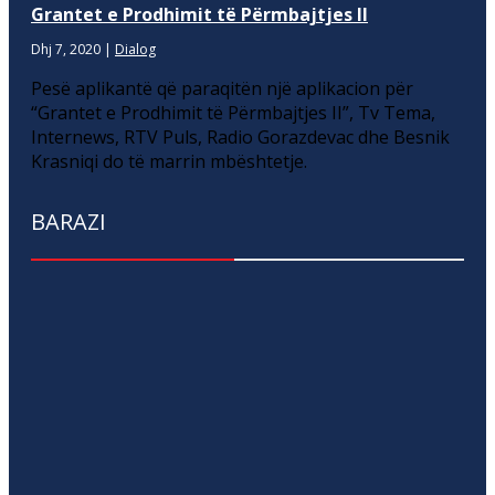
Grantet e Prodhimit të Përmbajtjes II
Dhj 7, 2020
|
Dialog
Pesë aplikantë që paraqitën një aplikacion për
“Grantet e Prodhimit të Përmbajtjes II”, Tv Tema,
Internews, RTV Puls, Radio Gorazdevac dhe Besnik
Krasniqi do të marrin mbështetje.
BARAZI