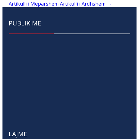
←
Artikulli i Mëparshëm
Artikulli i Ardhshëm
→
PUBLIKIME
LAJME