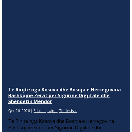
Të Rinjtë nga Kosova dhe Bosnja e Hercegovina
Bashkojnë Zërat për Sigurinë Digjitale dhe
Shëndetin Mendor
Qer 26, 2026
|
Edukim
,
Lajme
,
Thellesisht
Të Rinjtë nga Kosova dhe Bosnja e Hercegovina
Bashkojnë Zërat për Sigurinë Digjitale dhe