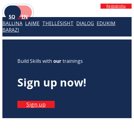
Regjistrohu
SQ
EN
BALLINA
LAJME
THELLËSISHT
DIALOG
EDUKIM
BARAZI
Build Skills with
our
trainings
Sign up now!
Sign up