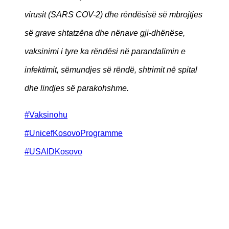
virusit (SARS COV-2) dhe rëndësisë së mbrojtjes
së grave shtatzëna dhe nënave gji-dhënëse,
vaksinimi i tyre ka rëndësi në parandalimin e
infektimit, sëmundjes së rëndë, shtrimit në spital
dhe lindjes së parakohshme.
#Vaksinohu
#UnicefKosovoProgramme
#USAIDKosovo