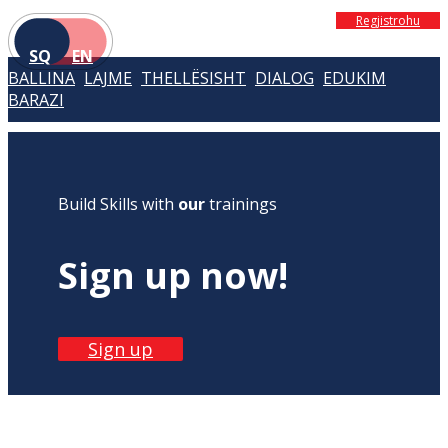
Regjistrohu
SQ
EN
BALLINA
LAJME
THELLËSISHT
DIALOG
EDUKIM
BARAZI
Build Skills with
our
trainings
Sign up now!
Sign up