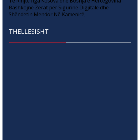
Të Rinjtë nga Kosova dhe Bosnja e Hercegovina
Bashkojnë Zërat për Sigurinë Digjitale dhe
Shëndetin Mendor Në Kamenicë,...
THELLESISHT