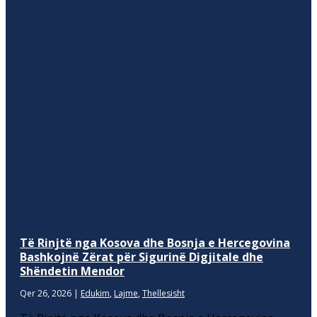
Të Rinjtë nga Kosova dhe Bosnja e Hercegovina
Bashkojnë Zërat për Sigurinë Digjitale dhe
Shëndetin Mendor
Qer 26, 2026
|
Edukim
,
Lajme
,
Thellesisht