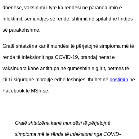
dhënëse, vaksinimi i tyre ka rëndësi në parandalimin e
infektimit, sëmundjes së rëndë, shtrimit në spital dhe lindjes
së parakohshme.
Gratë shtatzëna kanë mundësi të përjetojnë simptoma më të
rënda të infeksionit nga COVID-19, prandaj nënat e
vaksinuara kanë antitrupa në qumështin e gjirit, përmes të
cilit i sigurojnë mbrojtje edhe foshnjës, thuhet në
postimin
në
Facebook të MSh-së.
Gratë shtatzëna kanë mundësi të përjetojnë
simptoma më të rënda të infeksionit nga COVID-