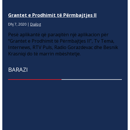
Grantet e Prodhimit të Përmbajtjes II
Dhj 7, 2020
|
Dialog
Pesë aplikantë që paraqitën një aplikacion për
“Grantet e Prodhimit të Përmbajtjes II”, Tv Tema,
Internews, RTV Puls, Radio Gorazdevac dhe Besnik
Krasniqi do të marrin mbështetje.
BARAZI