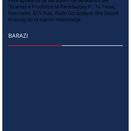
Pesë aplikantë që paraqitën një aplikacion për
“Grantet e Prodhimit të Përmbajtjes II”, Tv Tema,
Internews, RTV Puls, Radio Gorazdevac dhe Besnik
Krasniqi do të marrin mbështetje.
BARAZI