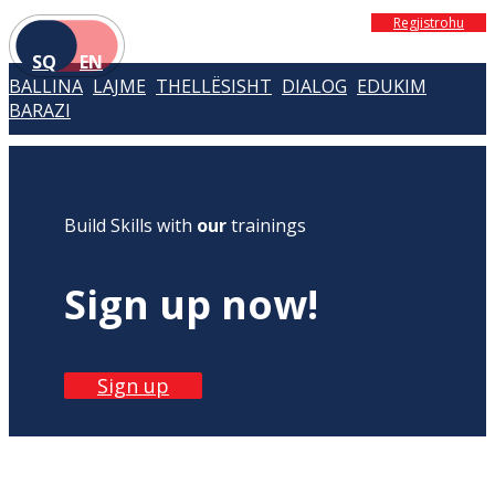
Regjistrohu
SQ
EN
BALLINA
LAJME
THELLËSISHT
DIALOG
EDUKIM
BARAZI
Build Skills with
our
trainings
Sign up now!
Sign up