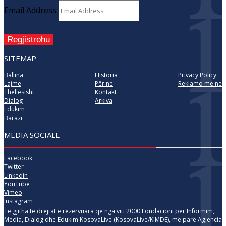
Email Address
Regjistrohu
SITEMAP
Ballina
Historia
Privacy Policy
Lajme
Për ne
Reklamo me ne
Thellësisht
Kontakt
Dialog
Arkiva
Edukim
Barazi
MEDIA SOCIALE
Facebook
Twitter
Linkedin
YouTube
Vimeo
Instagram
Të gjitha të drejtat e rezervuara që nga viti 2000 Fondacioni për Informim,
Media, Dialog dhe Edukim KosovaLive (KosovaLive/KIMDE), më parë Agjencia