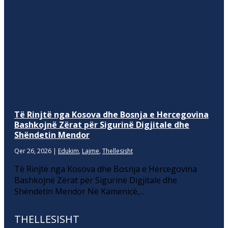
Të Rinjtë nga Kosova dhe Bosnja e Hercegovina
Bashkojnë Zërat për Sigurinë Digjitale dhe
Shëndetin Mendor
Qer 26, 2026
|
Edukim
,
Lajme
,
Thellesisht
Të Rinjtë nga Kosova dhe Bosnja e Hercegovina
Bashkojnë Zërat për Sigurinë Digjitale dhe
Shëndetin Mendor Në Kamenicë,...
THELLESISHT