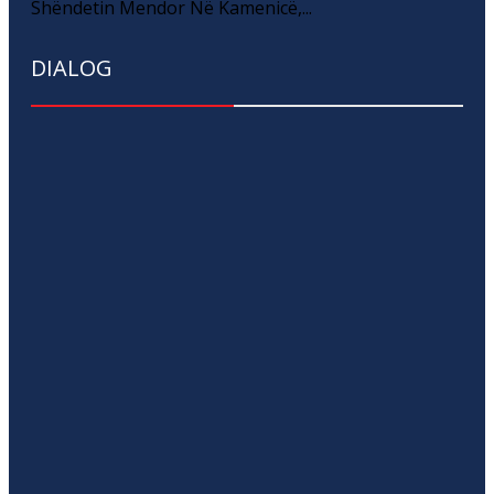
Shëndetin Mendor Në Kamenicë,...
DIALOG