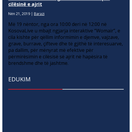
cilësinë e ajrit
Nën 21, 2019
|
Barazi
Më 19 nëntor, nga ora 10:00 deri në 12:00 në
KosovaLive u mbajt ngjarja interaktive “Womair”, e
cila kishte për qëllim informimin e djemve, vajzave,
grave, burrave, çifteve dhe të gjithë të interesuarve,
pa dallim, për mënyrat më efektive për
përmirësimin e cilësisë së ajrit në hapësira të
brendshme dhe të jashtme.
EDUKIM