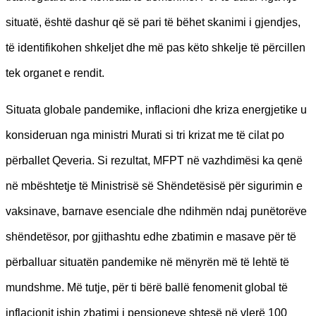
situatë, është dashur që së pari të bëhet skanimi i gjendjes,
të identifikohen shkeljet dhe më pas këto shkelje të përcillen
tek organet e rendit.
Situata globale pandemike, inflacioni dhe kriza energjetike u
konsideruan nga ministri Murati si tri krizat me të cilat po
përballet Qeveria. Si rezultat, MFPT në vazhdimësi ka qenë
në mbështetje të Ministrisë së Shëndetësisë për sigurimin e
vaksinave, barnave esenciale dhe ndihmën ndaj punëtorëve
shëndetësor, por gjithashtu edhe zbatimin e masave për të
përballuar situatën pandemike në mënyrën më të lehtë të
mundshme. Më tutje, për ti bërë ballë fenomenit global të
inflacionit ishin zbatimi i pensioneve shtesë në vlerë 100