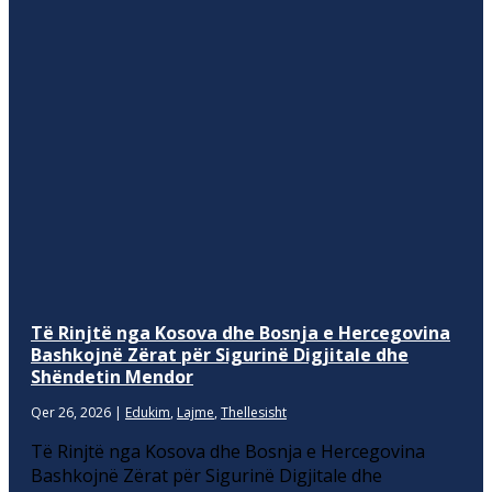
Të Rinjtë nga Kosova dhe Bosnja e Hercegovina
Bashkojnë Zërat për Sigurinë Digjitale dhe
Shëndetin Mendor
Qer 26, 2026
|
Edukim
,
Lajme
,
Thellesisht
Të Rinjtë nga Kosova dhe Bosnja e Hercegovina
Bashkojnë Zërat për Sigurinë Digjitale dhe