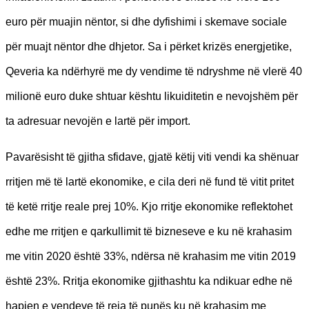
euro për muajin nëntor, si dhe dyfishimi i skemave sociale
për muajt nëntor dhe dhjetor. Sa i përket krizës energjetike,
Qeveria ka ndërhyrë me dy vendime të ndryshme në vlerë 40
milionë euro duke shtuar kështu likuiditetin e nevojshëm për
ta adresuar nevojën e lartë për import.
Pavarësisht të gjitha sfidave, gjatë këtij viti vendi ka shënuar
rritjen më të lartë ekonomike, e cila deri në fund të vitit pritet
të ketë rritje reale prej 10%. Kjo rritje ekonomike reflektohet
edhe me rritjen e qarkullimit të bizneseve e ku në krahasim
me vitin 2020 është 33%, ndërsa në krahasim me vitin 2019
është 23%. Rritja ekonomike gjithashtu ka ndikuar edhe në
hapjen e vendeve të reja të punës ku në krahasim me