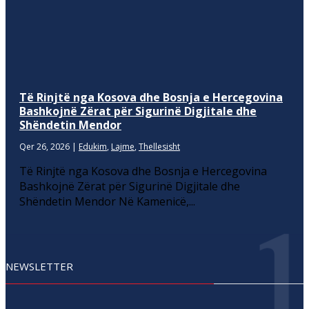
Të Rinjtë nga Kosova dhe Bosnja e Hercegovina
Bashkojnë Zërat për Sigurinë Digjitale dhe
Shëndetin Mendor
Qer 26, 2026
|
Edukim
,
Lajme
,
Thellesisht
Të Rinjtë nga Kosova dhe Bosnja e Hercegovina
Bashkojnë Zërat për Sigurinë Digjitale dhe
Shëndetin Mendor Në Kamenicë,...
NEWSLETTER