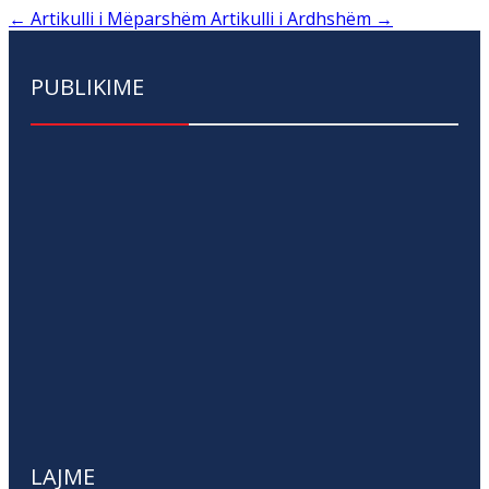
←
Artikulli i Mëparshëm
Artikulli i Ardhshëm
→
PUBLIKIME
LAJME