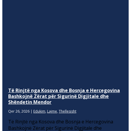
Të Rinjtë nga Kosova dhe Bosnja e Hercegovina
Bashkojnë Zërat për Sigurinë Digjitale dhe
Shëndetin Mendor
Qer 26, 2026
|
Edukim
,
Lajme
,
Thellesisht
Të Rinjtë nga Kosova dhe Bosnja e Hercegovina
Bashkojnë Zërat për Sigurinë Digjitale dhe