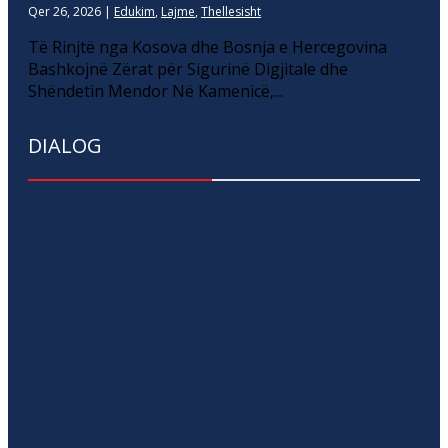
Qer 26, 2026
|
Edukim
,
Lajme
,
Thellesisht
Të Rinjtë nga Kosova dhe Bosnja e Hercegovina
Bashkojnë Zërat për Sigurinë Digjitale dhe
Shëndetin Mendor Në Kamenicë,...
DIALOG