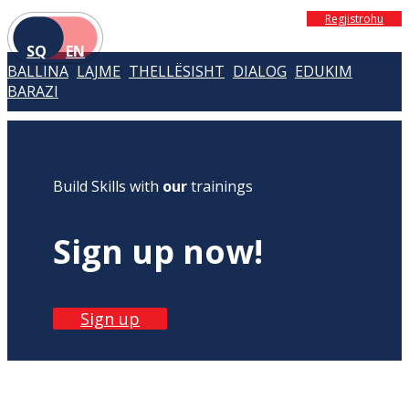
Regjistrohu
SQ
EN
BALLINA
LAJME
THELLËSISHT
DIALOG
EDUKIM
BARAZI
Build Skills with
our
trainings
Sign up now!
Sign up