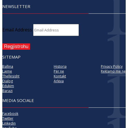
NEWSLETTER
Email Address
Regjistrohu
SITEMAP
Ballina
Historia
Privacy Policy
Lajme
Për ne
Reklamo me ne
Thellësisht
Kontakt
Dialog
Arkiva
Edukim
Barazi
MEDIA SOCIALE
Facebook
Twitter
Linkedin