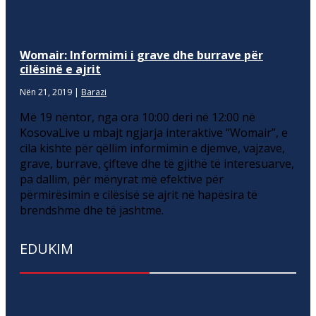
Womair: Informimi i grave dhe burrave për
cilësinë e ajrit
Nën 21, 2019
|
Barazi
Më 19 nëntor, nga ora 10:00 deri në 12:00 në
KosovaLive u mbajt ngjarja interaktive “Womair”, e
cila kishte për qëllim informimin e djemve, vajzave,
grave, burrave, çifteve dhe të gjithë të interesuarve,
pa dallim, për mënyrat më efektive për
përmirësimin e cilësisë së ajrit në hapësira të
brendshme dhe të jashtme.
EDUKIM