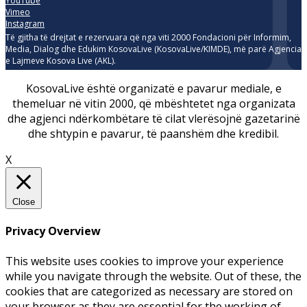
YouTube
Vimeo
Instagram
Të gjitha të drejtat e rezervuara që nga viti 2000 Fondacioni për Informim,
Media, Dialog dhe Edukim KosovaLive (KosovaLive/KIMDE), më parë Agjencia
e Lajmeve Kosova Live (AKL).
KosovaLive është organizatë e pavarur mediale, e
themeluar në vitin 2000, që mbështetet nga organizata
dhe agjenci ndërkombëtare të cilat vlerësojnë gazetarinë
dhe shtypin e pavarur, të paanshëm dhe kredibil.
X
Close
Privacy Overview
This website uses cookies to improve your experience
while you navigate through the website. Out of these, the
cookies that are categorized as necessary are stored on
your browser as they are essential for the working of