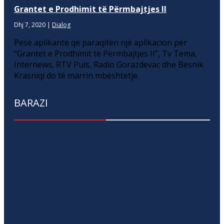
Grantet e Prodhimit të Përmbajtjes II
Dhj 7, 2020
|
Dialog
Pesë aplikantë që paraqitën një aplikacion për
“Grantet e Prodhimit të Përmbajtjes II”, Tv Tema,
Internews, RTV Puls, Radio Gorazdevac dhe Besnik
Krasniqi do të marrin mbështetje.
BARAZI