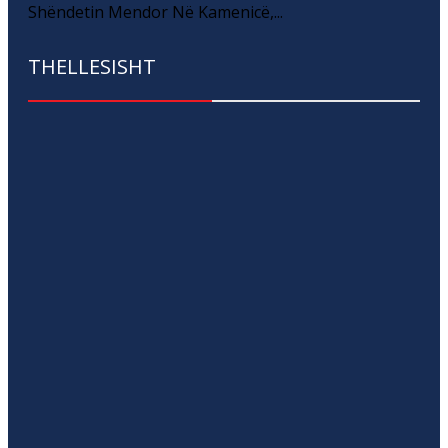
Shëndetin Mendor Në Kamenicë,...
THELLESISHT