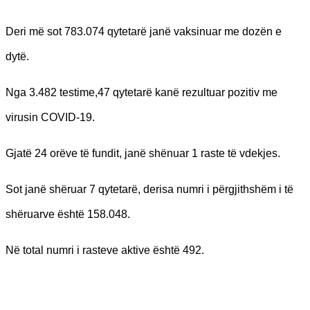
Deri më sot 783.074 qytetarë janë vaksinuar me dozën e
dytë.
Nga 3.482 testime,47 qytetarë kanë rezultuar pozitiv me
virusin COVID-19.
Gjatë 24 orëve të fundit, janë shënuar 1 raste të vdekjes.
Sot janë shëruar 7 qytetarë, derisa numri i përgjithshëm i të
shëruarve është 158.048.
Në total numri i rasteve aktive është 492.