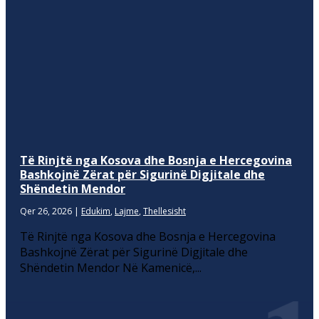
Të Rinjtë nga Kosova dhe Bosnja e Hercegovina
Bashkojnë Zërat për Sigurinë Digjitale dhe
Shëndetin Mendor
Qer 26, 2026
|
Edukim
,
Lajme
,
Thellesisht
Të Rinjtë nga Kosova dhe Bosnja e Hercegovina
Bashkojnë Zërat për Sigurinë Digjitale dhe
Shëndetin Mendor Në Kamenicë,...