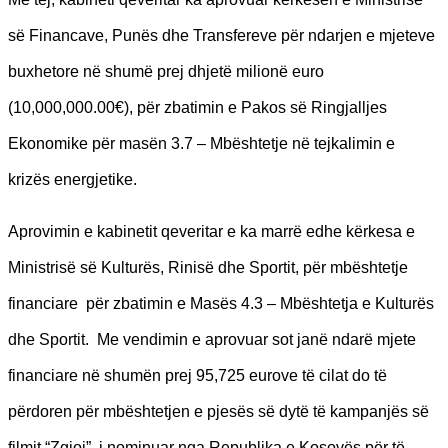
së Financave, Punës dhe Transfereve për ndarjen e mjeteve
buxhetore në shumë prej dhjetë milionë euro
(10,000,000.00€), për zbatimin e Pakos së Ringjalljes
Ekonomike për masën 3.7 – Mbështetje në tejkalimin e
krizës energjetike.
​Aprovimin e kabinetit qeveritar e ka marrë edhe kërkesa e
Ministrisë së Kulturës, Rinisë dhe Sportit, për mbështetje
financiare për zbatimin e Masës 4.3 – Mbështetja e Kulturës
dhe Sportit. Me vendimin e aprovuar sot janë ndarë mjete
financiare në shumën prej 95,725 eurove të cilat do të
përdoren për mbështetjen e pjesës së dytë të kampanjës së
filmit “Zgjoi”, i nominuar nga Republika e Kosovës për të