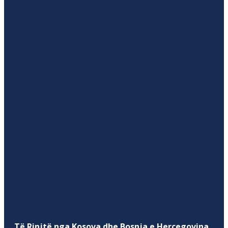
Të Rinjtë nga Kosova dhe Bosnja e Hercegovina