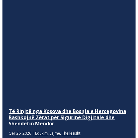
Të Rinjtë nga Kosova dhe Bosnja e Hercegovina
Bashkojnë Zërat për Sigurinë Digjitale dhe
Shëndetin Mendor
Qer 26, 2026
|
Edukim
,
Lajme
,
Thellesisht