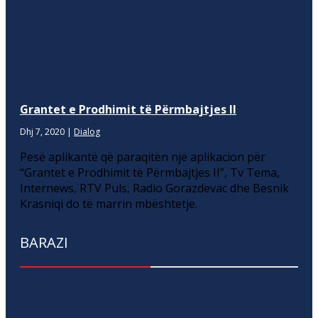
Grantet e Prodhimit të Përmbajtjes II
Dhj 7, 2020
|
Dialog
Pesë aplikantë që paraqitën një aplikacion për
“Grantet e Prodhimit të Përmbajtjes II”, Tv Tema,
Internews, RTV Puls, Radio Gorazdevac dhe Besnik
Krasniqi do të marrin mbështetje.
BARAZI