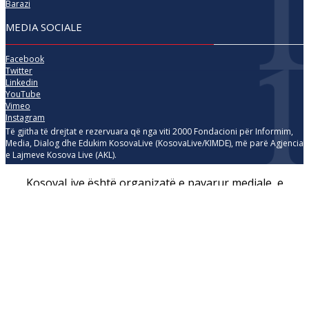
Barazi
MEDIA SOCIALE
Facebook
Twitter
Linkedin
YouTube
Vimeo
Instagram
Të gjitha të drejtat e rezervuara që nga viti 2000 Fondacioni për Informim,
Media, Dialog dhe Edukim KosovaLive (KosovaLive/KIMDE), më parë Agjencia
e Lajmeve Kosova Live (AKL).
KosovaLive është organizatë e pavarur mediale, e
themeluar në vitin 2000, që mbështetet nga organizata
dhe agjenci ndërkombëtare të cilat vlerësojnë gazetarinë
dhe shtypin e pavarur, të paanshëm dhe kredibil.
X
Close