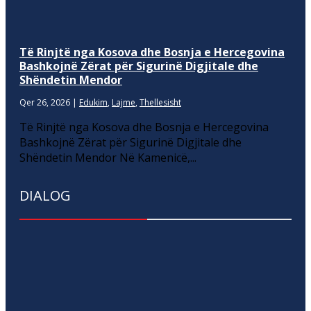
Të Rinjtë nga Kosova dhe Bosnja e Hercegovina
Bashkojnë Zërat për Sigurinë Digjitale dhe
Shëndetin Mendor
Qer 26, 2026
|
Edukim
,
Lajme
,
Thellesisht
Të Rinjtë nga Kosova dhe Bosnja e Hercegovina
Bashkojnë Zërat për Sigurinë Digjitale dhe
Shëndetin Mendor Në Kamenicë,...
DIALOG