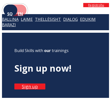
Regjistrohu
SQ
EN
BALLINA
LAJME
THELLËSISHT
DIALOG
EDUKIM
BARAZI
Build Skills with
our
trainings
Sign up now!
Sign up