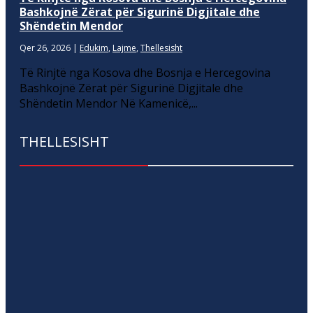
Bashkojnë Zërat për Sigurinë Digjitale dhe
Shëndetin Mendor
Qer 26, 2026
|
Edukim
,
Lajme
,
Thellesisht
Të Rinjtë nga Kosova dhe Bosnja e Hercegovina
Bashkojnë Zërat për Sigurinë Digjitale dhe
Shëndetin Mendor Në Kamenicë,...
THELLESISHT