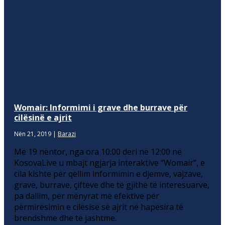
Womair: Informimi i grave dhe burrave për
cilësinë e ajrit
Nën 21, 2019
|
Barazi
Më 19 nëntor, nga ora 10:00 deri në 12:00 në
KosovaLive u mbajt ngjarja interaktive “Womair”, e
cila kishte për qëllim informimin e djemve, vajzave,
grave, burrave, çifteve dhe të gjithë të interesuarve,
pa dallim, për mënyrat më efektive për
përmirësimin e cilësisë së ajrit në hapësira të
brendshme dhe të jashtme.