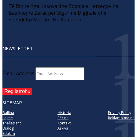
Të Rinjtë nga Kosova dhe Bosnja e Hercegovina
Bashkojnë Zërat për Sigurinë Digjitale dhe
Shëndetin Mendor Në Kamenicë,...
NEWSLETTER
Email Address
Regjistrohu
SITEMAP
Ballina
Historia
Privacy Policy
Lajme
Për ne
Reklamo me ne
Thellësisht
Kontakt
Dialog
Arkiva
Edukim