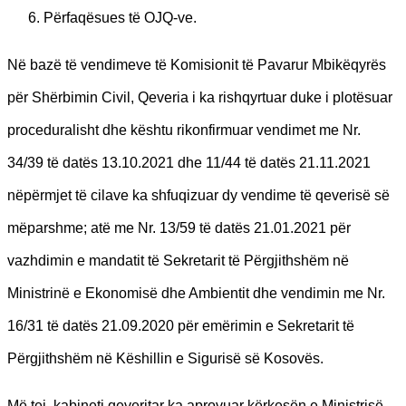
Përfaqësues të OJQ-ve.
Në bazë të vendimeve të Komisionit të Pavarur Mbikëqyrës
për Shërbimin Civil, Qeveria i ka rishqyrtuar duke i plotësuar
proceduralisht dhe kështu rikonfirmuar vendimet me Nr.
34/39 të datës 13.10.2021 dhe 11/44 të datës 21.11.2021
nëpërmjet të cilave ka shfuqizuar dy vendime të qeverisë së
mëparshme; atë me Nr. 13/59 të datës 21.01.2021 për
vazhdimin e mandatit të Sekretarit të Përgjithshëm në
Ministrinë e Ekonomisë dhe Ambientit dhe vendimin me Nr.
16/31 të datës 21.09.2020 për emërimin e Sekretarit të
Përgjithshëm në Këshillin e Sigurisë së Kosovës.
Më tej, kabineti qeveritar ka aprovuar kërkesën e Ministrisë