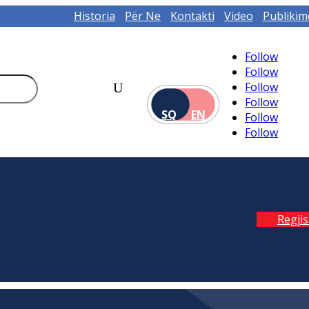
Historia
Për Ne
Kontakti
Video
Publikim
Follow
Follow
Follow
Follow
SQ
EN
Follow
Follow
Regji