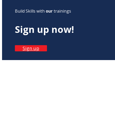
Build Skills with
our
trainings
Sign up now!
Sign up