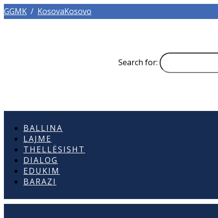
GGMK
/
KosovaKosovo
Search for:
BALLINA
LAJME
THELLËSISHT
DIALOG
EDUKIM
BARAZI