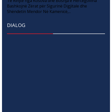
Të Rinjtë nga Kosova dhe Bosnja e Hercegovina
Bashkojnë Zërat për Sigurinë Digjitale dhe
Shëndetin Mendor Në Kamenicë,...
DIALOG