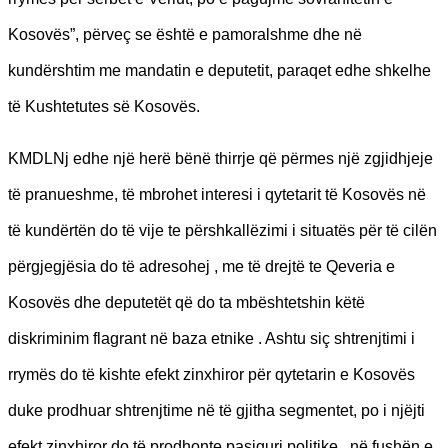
Kosovës”, përveç se është e pamoralshme dhe në
kundërshtim me mandatin e deputetit, paraqet edhe shkelhe
të Kushtetutes së Kosovës.
KMDLNj edhe një herë bënë thirrje që përmes një zgjidhjeje
të pranueshme, të mbrohet interesi i qytetarit të Kosovës në
të kundërtën do të vije te përshkallëzimi i situatës për të cilën
përgjegjësia do të adresohej , me të drejtë te Qeveria e
Kosovës dhe deputetët që do ta mbështetshin këtë
diskriminim flagrant në baza etnike . Ashtu siç shtrenjtimi i
rrymës do të kishte efekt zinxhiror për qytetarin e Kosovës
duke prodhuar shtrenjtime në të gjitha segmentet, po i njëjti
efekt zinxhiror do të prodhonte pasiguri politike , në fushën e