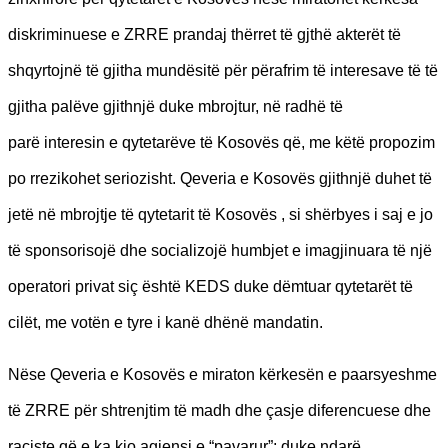
diskriminuese e ZRRE prandaj thërret të gjthë akterët të
shqyrtojnë të gjitha mundësitë për përafrim të interesave të të
gjitha palëve gjithnjë duke mbrojtur, në radhë të
parë interesin e qytetarëve të Kosovës që, me këtë propozim
po rrezikohet seriozisht. Qeveria e Kosovës gjithnjë duhet të
jetë në mbrojtje të qytetarit të Kosovës , si shërbyes i saj e jo
të sponsorisojë dhe socializojë humbjet e imagjinuara të një
operatori privat siç është KEDS duke dëmtuar qytetarët të
cilët, me votën e tyre i kanë dhënë mandatin.
Nëse Qeveria e Kosovës e miraton kërkesën e paarsyeshme
të ZRRE për shtrenjtim të madh dhe çasje diferencuese dhe
raciste që e ka kjo agjensi e “pavarur”; duke ndarë