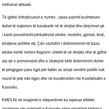
rrethanat aktuale.
Të gjithë shfrytëzuesit e rrymës , sipas parimit kushtetues
duhet të trajtohen të barabartë në të drejtat dhe detyrimet që
i kanë pavarësisht përkatësisë etnike, moshës, gjinisë, fesë,
bindjeve politike etj. Çdo vazhdim i diskriminimit në baza
etnike është mohim flagrant i shtetit të së drejtës dhe të gjithë
ata që e promovojnë dhe e zbatojnë këtë diskriminim duhet
të përgjigjen para ligjit për faktin se asnjë vendim politik nuk
mund të jetë mbi ligjin dhe në kundërshtim me Kushtetutën e
Kosovës.
KMDLNj në reagimet e mëparshme ka sqaruar efektet
zinxhirore për qytetarët e Kosovës nëse miratohet kërkesa