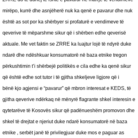
mirëpo, kurrë dhe asnjëherë nuk ka qenë e pavarur dhe nuk
është as sot por ka shërbyer si profaturë e vendimeve të
qeverive të mëparshme sikur që i shërben edhe qeverisë
aktuale. Me vet faktin se ZRRE ka luajtur lojë të ndyrë duke
ndarë dhe ndëshkuar konsumatorë në baza etnike tregon
përkushtimin t’i shërbejë politikës e cila edhe ka qenë sikur
që është edhe sot tutor i të gjitha shkeljeve ligjore që i
bënë kjo agjensi e “pavarur” që mbron interesat e KEDS, të
gjitha qeverive ndërkaq në mënyrë flagrante shkel interesin e
qytetarëve të Kosovës sikur që padënueshëm promovon dhe
shkel të drejtat e njeriut duke ndarë konsumatorë në baza
etnike , serbët janë të privilegjuar duke mos e paguar as