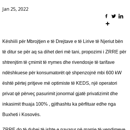
Jan 25, 2022
Këshiili për Mbrojtjen e të Drejtave e të Lirive të Njeriut bën
të ditur se për aq sa dihet deri më tani, propozimi i ZRRE për
shtrenjtim të çmimit të rrymes dhe rivendosje të tarifave
ndëshkuese për konsumatorët që shpenzojnë mbi 600 kW
është përtej pritjeve më optimiste të KEDS, një operatori
privat që përveç pasurimit jonormal gjatë privatizimit dhe
inkasimit thuaja 100% , gjithashtu ka përfituar edhe nga
Buxheti i Kosovës.
ZRRE do të duhej të ishte e pavarur në marrje të vendimeve