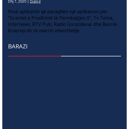
Dhj 7, 2020
|
Dialog
Pesë aplikantë që paraqitën një aplikacion për
“Grantet e Prodhimit të Përmbajtjes II”, Tv Tema,
Internews, RTV Puls, Radio Gorazdevac dhe Besnik
Krasniqi do të marrin mbështetje.
BARAZI