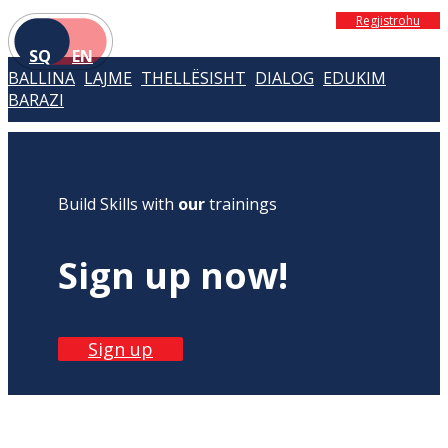
Regjistrohu
SQ
EN
BALLINA
LAJME
THELLËSISHT
DIALOG
EDUKIM
BARAZI
Build Skills with
our
trainings
Sign up now!
Sign up