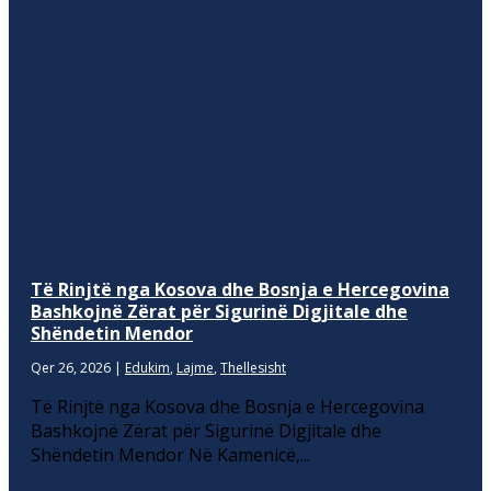
Të Rinjtë nga Kosova dhe Bosnja e Hercegovina
Bashkojnë Zërat për Sigurinë Digjitale dhe
Shëndetin Mendor
Qer 26, 2026
|
Edukim
,
Lajme
,
Thellesisht
Të Rinjtë nga Kosova dhe Bosnja e Hercegovina
Bashkojnë Zërat për Sigurinë Digjitale dhe
Shëndetin Mendor Në Kamenicë,...