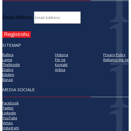
Email Address
Regjistrohu
SITEMAP
Ballina
Historia
Privacy Policy
Lajme
Për ne
Reklamo me ne
Thellësisht
Kontakt
Dialog
Arkiva
Edukim
Barazi
MEDIA SOCIALE
Facebook
Twitter
Linkedin
YouTube
Vimeo
Instagram