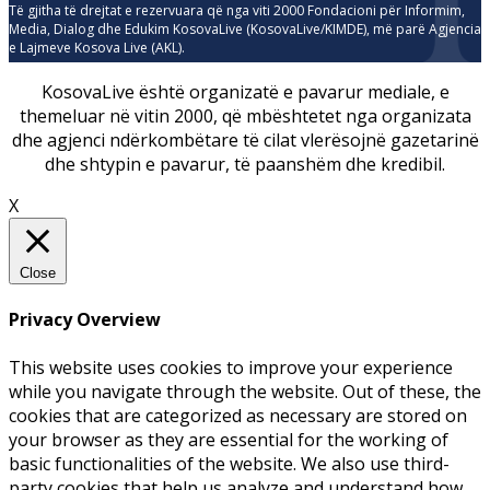
Të gjitha të drejtat e rezervuara që nga viti 2000 Fondacioni për Informim,
Media, Dialog dhe Edukim KosovaLive (KosovaLive/KIMDE), më parë Agjencia
e Lajmeve Kosova Live (AKL).
KosovaLive është organizatë e pavarur mediale, e
themeluar në vitin 2000, që mbështetet nga organizata
dhe agjenci ndërkombëtare të cilat vlerësojnë gazetarinë
dhe shtypin e pavarur, të paanshëm dhe kredibil.
X
Close
Privacy Overview
This website uses cookies to improve your experience
while you navigate through the website. Out of these, the
cookies that are categorized as necessary are stored on
your browser as they are essential for the working of
basic functionalities of the website. We also use third-
party cookies that help us analyze and understand how