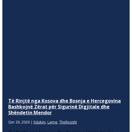
Të Rinjtë nga Kosova dhe Bosnja e Hercegovina
Bashkojnë Zërat për Sigurinë Digjitale dhe
Shëndetin Mendor
Qer 26, 2026
|
Edukim
,
Lajme
,
Thellesisht