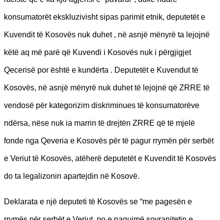
konsumatorët ekskluzivisht sipas parimit etnik, deputetët e
Kuvendit të Kosovës nuk duhet , në asnjë mënyrë ta lejojnë
këtë aq më parë që Kuvendi i Kosovës nuk i përgjigjet
Qecerisë por është e kundërta . Deputetët e Kuvendut të
Kosovës, në asnjë mënyrë nuk duhet të lejojnë që ZRRE të
vendosë për kategorizim diskriminues të konsumatorëve
ndërsa, nëse nuk ia marrin të drejtën ZRRE që të mjelë
fonde nga Qeveria e Kosovës për të pagur rrymën për serbët
e Veriut të Kosovës, atëherë deputetët e Kuvendit të Kosovës
do ta legalizonin apartejdin në Kosovë.
Deklarata e një deputeti të Kosovës se “me pagesën e
rrymës për serbët e Veriut, po e pagujmë sovranitetin e