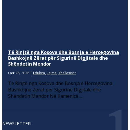
Të Rinjtë nga Kosova dhe Bosnja e Hercegovina
Bashkojnë Zërat për Sigurinë Digjitale dhe
Shëndetin Mendor
Qer 26, 2026
|
Edukim
,
Lajme
,
Thellesisht
Të Rinjtë nga Kosova dhe Bosnja e Hercegovina
Bashkojnë Zërat për Sigurinë Digjitale dhe
Shëndetin Mendor Në Kamenicë,...
NEWSLETTER