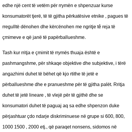
edhe një cent të vetëm për rrymën e shpenzuar kurse
konsumatorët tjerë, të të gjitha përkatësive etnike , pagues të
rregulltë dënohen dhe kërcënohen me ngritje tê reja të
çmimeve e që janë të papërballueshme.
Tash kur rritja e çmimit të rrymës thuaja është e
pashmangshme, për shkaqe objektive dhe subjektive, i tërë
angazhimi duhet të bëhet që kjo rtithe të jetë e
përballueshme dhe e pranueshme për të gjitha palët. Rritja
duhet të jetë lineare , të vlejë për të gjithë dhe se
konsumatori duhet të paguaj aq sa edhe shpenzon duke
përjashtuar çdo ndarje diskriminuese në grupe si 600, 800,
1000 1500 , 2000 etj., që paraqet nonsens, sidomos në