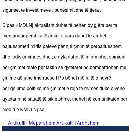
sigurisë, të investimeve , punësimit dhe të tjera .
Sipas KMDLNj aktualisht duhet të bëhen dy gjëra për ta
mënjanuar përshkallëzimin; e para duhet të arrihet
pajtueshmëri midis palëve për një çmim të përballueshëm
dhe jodiskriminues dhe , e dyta duhet të informohet opinioni
për çmimet reale për faktin se qytetarët po bombardohen me
çmime që janë tmerruese ! Po bëhet një luftë e ndyrë
për qëllime politike me çmimet e reja të rrymës duke e vënë
qytetarin në situatë të sikletshme, thuhet në komunikatën për
media e KMDLNj-së.
←
Artikulli i Mëparshëm
Artikulli i Ardhshëm
→