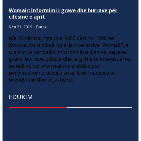
Womair: Informimi i grave dhe burrave për
cilësinë e ajrit
Nën 21, 2019
|
Barazi
Më 19 nëntor, nga ora 10:00 deri në 12:00 në
KosovaLive u mbajt ngjarja interaktive “Womair”, e
cila kishte për qëllim informimin e djemve, vajzave,
grave, burrave, çifteve dhe të gjithë të interesuarve,
pa dallim, për mënyrat më efektive për
përmirësimin e cilësisë së ajrit në hapësira të
brendshme dhe të jashtme.
EDUKIM