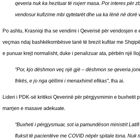
qeveria nuk ka hezituar të nxjerr masa. Por interes për zbat
vendosur kufizime mbi qytetarët dhe ua ka lënë në dorë ve
Po ashtu, Krasniqi tha se vendimi i Qeverisë për vendosjen e 
veçmas ndaj bashkëkombësve tanë të brezit kufitar me Shqipë
e punuar krejt normalisht, duke i penalizuar ata, përbën një lloj
“Por, kjo dëshmon veç një gjë – dëshmon se qeveria jonë
frikës, e jo nga qëllimi i menaxhimit efikas”
, tha ai.
Lideri i PDK-së kritikoi Qeverinë për përgjysmimin e buxhetit
marrjen e masave adekuate.
“Buxheti i përgjysmuar, sot ia pamundëson ministrit Latifi
fluksit të pacientëve me COVID nëpër spitale tona. Nuk 