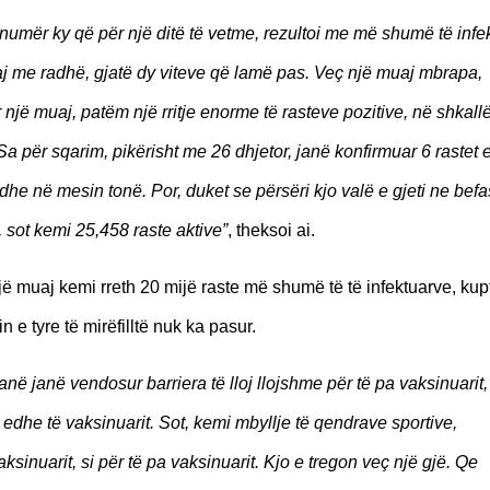
 numër ky që për një ditë të vetme, rezultoi me më shumë të infe
aj me radhë, gjatë dy viteve që lamë pas. Veç një muaj mbrapa,
r një muaj, patëm një rritje enorme të rasteve pozitive, në shkall
 Sa për sqarim, pikërisht me 26 dhjetor, janë konfirmuar 6 rastet 
e në mesin tonë. Por, duket se përsëri kjo valë e gjeti ne befa
 sot kemi 25,458 raste aktive”
, theksoi ai.
jë muaj kemi rreth 20 mijë raste më shumë të të infektuarve, kup
 e tyre të mirëfilltë nuk ka pasur.
në janë vendosur barriera të lloj llojshme për të pa vaksinuarit,
i edhe të vaksinuarit. Sot, kemi mbyllje të qendrave sportive,
ksinuarit, si për të pa vaksinuarit. Kjo e tregon veç një gjë. Qe