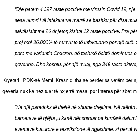
“Dje patëm 4,397 raste pozitive me virusin Covid 19, një
sesa numri i të infektuarve marrë së bashku për disa mu
saktësisht me 26 dhjetor, kishte 12 raste pozitive. Pra pë
prej mbi 36,000% të numrit të të infektuarve për një ditë.
para me variantin Omicron, që tashmë është dominues edh
qeverinë. Dhe kështu, për një muaj, nga 349 raste aktive,
Kryetari i PDK-së Memli Krasniqi tha se përderisa vetëm për n
qeveria nuk ka hezituar të nxjerrë masa, por interes për zbatimin
“Ka një paradoks të thellë në shumë drejtime. Në njërën a
barrierave të njëjta ju kanë nënshtruar pa kurrfarë dallim
eventeve kulturore e restrikcione të ngjashme, si për të va