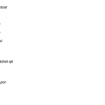
ktuar
ë
e
si
tohet që
 por