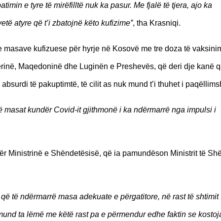
imin e tyre të mirëfilltë nuk ka pasur. Me fjalë të tjera, ajo ka
të atyre që t’i zbatojnë këto kufizime”
, tha Krasniqi.
e masave kufizuese për hyrje në Kosovë me tre doza të vaksinim
rinë, Maqedoninë dhe Luginën e Preshevës, që deri dje kanë q
 absurdi të pakuptimtë, të cilit as nuk mund t’i thuhet i paqëllim
 masat kundër Covid-it gjithmonë i ka ndërmarrë nga impulsi i
 për Ministrinë e Shëndetësisë, që ia pamundëson Ministrit të Sh
 që të ndërmarrë masa adekuate e përgatitore, në rast të shtimit 
mund ta lëmë me këtë rast pa e përmendur edhe faktin se kostoj