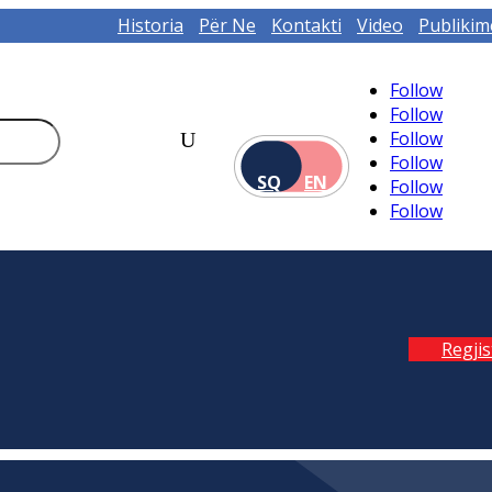
Historia
Për Ne
Kontakti
Video
Publikim
Follow
Follow
Follow
Follow
SQ
EN
Follow
Follow
Regji