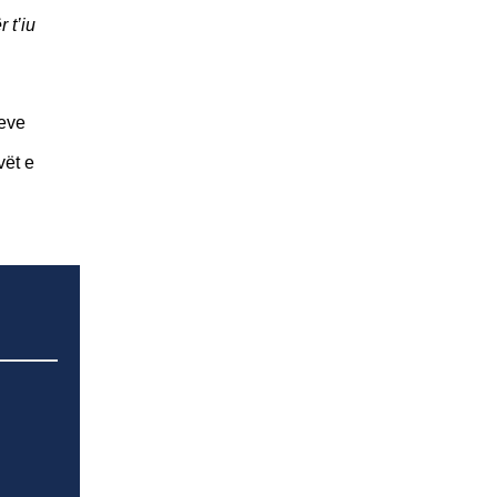
 t’iu
peve
vët e