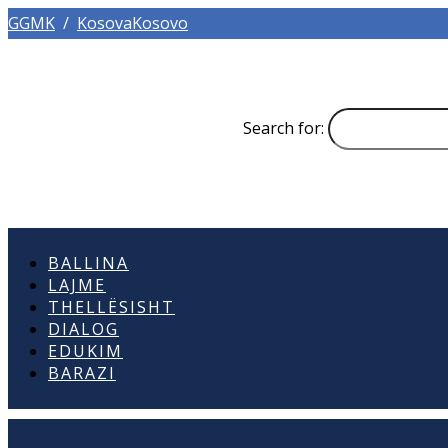
GGMK
/
KosovaKosovo
Search for:
BALLINA
LAJME
THELLËSISHT
DIALOG
EDUKIM
BARAZI