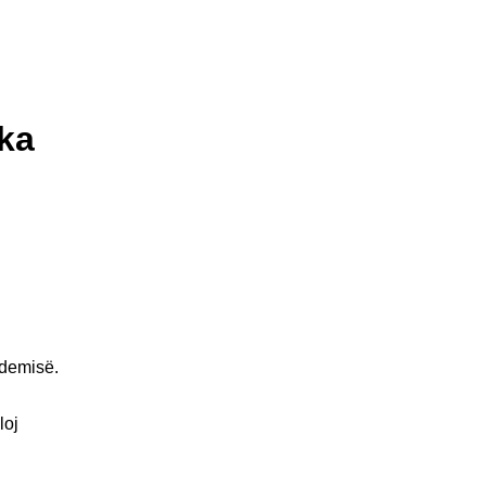
ka
ndemisë.
loj