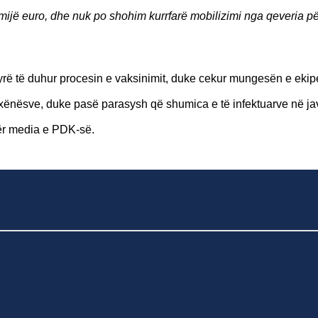
1 mijë euro, dhe nuk po shohim kurrfarë mobilizimi nga qeveria për
nyrë të duhur procesin e vaksinimit, duke cekur mungesën e eki
xënësve, duke pasë parasysh që shumica e të infektuarve në ja
për media e PDK-së.