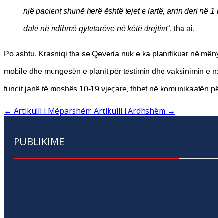
një pacient shunë herë është tejet e lartë, arrin deri në 
dalë në ndihmë qytetarëve në këtë drejtim
“, tha ai.
Po ashtu, Krasniqi tha se Qeveria nuk e ka planifikuar në më
mobile dhe mungesën e planit për testimin dhe vaksinimin e n
fundit janë të moshës 10-19 vjeçare, thhet në komunikaatën 
←
Artikulli i Mëparshëm
Artikulli i Ardhshëm
→
PUBLIKIME