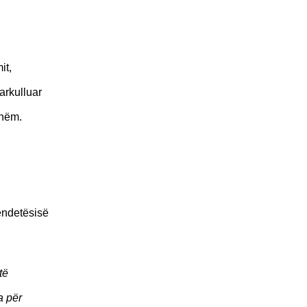
it,
arkulluar
shëm.
ëndetësisë
të
a për