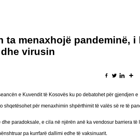
n ta menaxhojë pandeminë, i 
dhe virusin
 seancën e Kuvendit të Kosovës ku po debatohet për gjendjen e
o shqetësohet për menaxhimin shpërthimit të valës së re të pa
dhe paradoksale, e cila në njërën anë ka vendosur barriera të l
nënshtruar pa kurrfarë dallimi edhe të vaksinuarit.