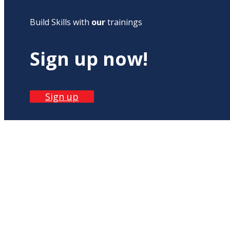
Build Skills with
our
trainings
Sign up now!
Sign up